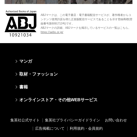
ABJマークは、この電子書店・電子書籍配信サービスが、著作権者からコ
ンテンツ使用許諾を得た正規版配信サービスであることを示す登録商標(登
録番号第6091713号)です。
ABJマークの詳細、ABJマークを掲示しているサービスの一覧はこちら。
https://aebs.or.jp/
マンガ
少年マンガ
青年マンガ
少女マンガ
女性マンガ
取材・ファッション
週刊少年ジャンプ
週刊ヤングジャンプ
りぼん
Cookie
ファッション・美容
芸能・情報・スポーツ
書籍
ジャンプSQ
ヤングジャンプ定期購読デジタル
マーガレット
Cocohana
Seventeen
Myojo
Vジャンプ
ヤンジャン！
別冊マーガレット
office YOU
文芸・文庫・総合
学芸・ノンフィクション・新書
ライトノベル・ノベライズ
キッズ
オンラインストア・その他WEBサービス
non-no
週プレNEWS
最強ジャンプ
となりのヤングジャンプ
マンガMee公式サイト
マンガMee公式サイト
すばる
集英社学芸部 - 学芸・ノンフィクション
集英社Webマガジン コバルト
集英社みらい文庫
BAILA
週プレ グラジャパ!
オンラインストア
その他WEBサービス
少年ジャンプ+
グランドジャンプ
リマコミ
リマコミ
小説すばる
集英社ビジネス書
集英社オレンジ文庫
集英社の児童図書 S-KIDS.LAND
MAQUIA
Sportiva
OTO
集英社アドナビ
ジャンプTOON
ウルトラジャンプ
ジャンプTOON
ジャンプTOON
集英社公式サイト
集英社プライバシーガイドライン
お問い合わせ
集英社 文芸ステーション
集英社新書
シフォン文庫
SPUR
パラスポ
SHUEISHA MANGA-ART HERITAGE
集英社エディターズ・ラボ
ZEBRACK
少年ジャンプ+
ZEBRACK
ZEBRACK
広告掲載について
利用規約・会員規約
web 集英社文庫
集英社新書プラス - 知の水先案内人
ダッシュエックス文庫公式サイト
LEE
ジャンプキャラクターズストア
ジャンプルーキー！
ジャンプTOON
マンガMeets
マンガMeets