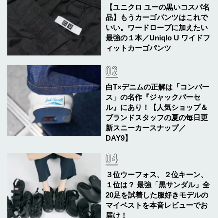
【ユニクロ ユーの黒いコスパ名
品】もうカーゴパンツはこれで
いい。ワードローブに加えたい
最強の１本／Uniqlo U ワイドフ
ィットカーゴパンツ
白T×デニムの正解は「コンバー
ス」の名作『ジャックパーセ
ル』にあり！【人気ショップ＆
ブランドスタッフの夏の毎日更
新スニーカースナップ／
DAY9】
３位ウーフォス、２位キーン、
１位は？ 最強「黒サンダル」全
20足を試着した服好きモデルの
マイベストを本音レビューでお
届け！