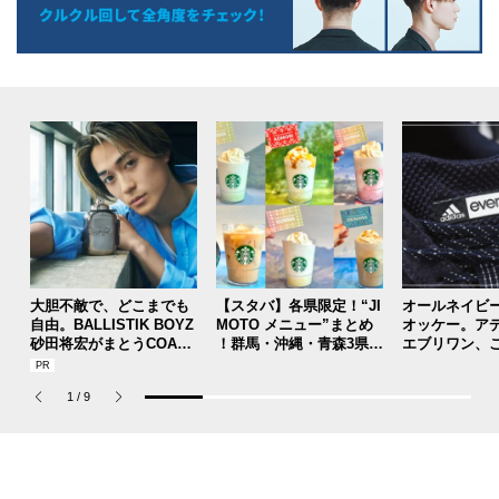
大胆不敵で、どこまでも
【スタバ】各県限定！“JI
オールネイビ
自由。BALLISTIK BOYZ
MOTO メニュー”まとめ
オッケー。ア
砂田将宏がまとうCOACH
！群馬・沖縄・青森3県分
エブリワン、
の新作フレグランス「コ
を一覧チェック
のコラボスニ
ーチ ピュア プラチナム
本当ですか？[
1
/
9
パルファム」
用私物 #362]