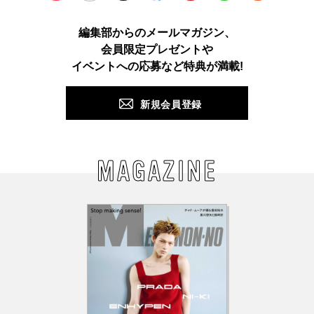
Instagram
TikTok
X
Facebook
Pinterest
LINE
WEB
編集部からのメールマガジン、
会員限定プレゼントや
PUSH
イベントへの応募など特典が満載!
新規会員登録
MAGAZINE