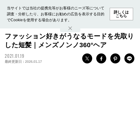
当サイトでは当社の提携先等がお客様のニーズ等について
詳しくは
調査・分析したり、お客様にお勧めの広告を表示する目的
こちら
でCookieを使用する場合があります。
ホーム
モデル募集
ランキング
ファッション
ビューテ
ファッション好きがうなるモードを先取り
した短髪｜メンズノンノ360°ヘア
2021.01.19
最終更新日 :
2026.01.17