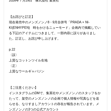
2026年７月29日 株式会社 集英社
【お詫びと訂正】
現在発売中のメンズノンノ8・9月合併号「PRADA × NI-
KI(ENHYPEN) 時をかけるニューモード」企画内で掲載してい
る下記のアイテムにつきまして、一部内容に誤りがありまし
た。訂正し、お詫び申し上げます。
p.22
〈誤〉
上質なコットンツイル生地
〈正〉
上質なウールギャバジン
【ご注意ください】
インスタグラムのDMで、集英社やメンズノンノのスタッフをか
たって、架空のメンズノンノの企画で個人情報や写真などを送
らせる、なりすましアカウントの存在が報告されています。メ
ンズノンノの3つの公式アカウント