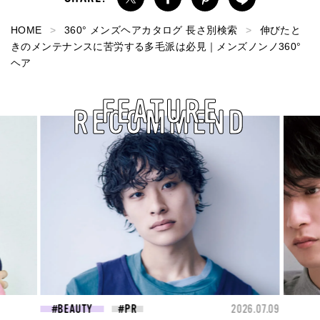
HOME
360° メンズヘアカタログ 長さ別検索
伸びたと
きのメンテナンスに苦労する多毛派は必見｜メンズノンノ360°
ヘア
FEATURE
RECOMMEND
2026.07.09
FASHION