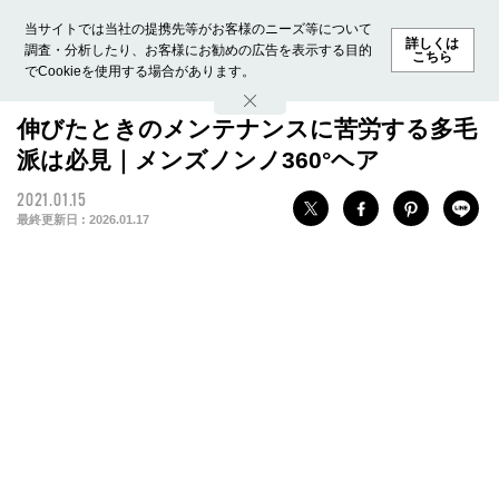
当サイトでは当社の提携先等がお客様のニーズ等について
詳しくは
調査・分析したり、お客様にお勧めの広告を表示する目的
こちら
でCookieを使用する場合があります。
ホーム
モデル募集
ランキング
ファッション
ビューテ
伸びたときのメンテナンスに苦労する多毛
派は必見｜メンズノンノ360°ヘア
2021.01.15
最終更新日 :
2026.01.17