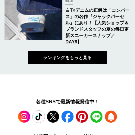
白T×デニムの正解は「コンバー
ス」の名作『ジャックパーセ
ル』にあり！【人気ショップ＆
ブランドスタッフの夏の毎日更
新スニーカースナップ／
DAY9】
ランキングをもっと見る
各種SNSで最新情報発信中！
Instagram
TikTok
X
Facebook
Pinterest
LINE
WEB