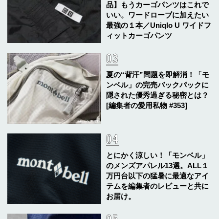
品】もうカーゴパンツはこれで
いい。ワードローブに加えたい
最強の１本／Uniqlo U ワイドフ
ィットカーゴパンツ
夏の“背汗”問題を即解消！「モ
ンベル」の完売バックパックに
隠された優秀過ぎる秘密とは？
[編集者の愛用私物 #353]
とにかく涼しい！「モンベル」
のメンズアパレル13選。ALL１
万円台以下の猛暑に最適なアイ
テムを編集者のレビューと共に
お届け。