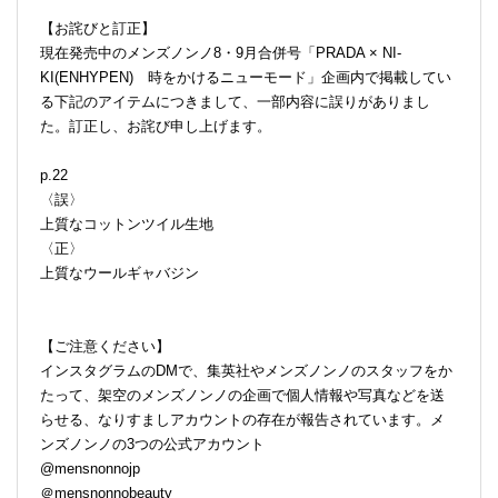
【お詫びと訂正】
現在発売中のメンズノンノ8・9月合併号「PRADA × NI-
KI(ENHYPEN) 時をかけるニューモード」企画内で掲載してい
る下記のアイテムにつきまして、一部内容に誤りがありまし
た。訂正し、お詫び申し上げます。
p.22
〈誤〉
上質なコットンツイル生地
〈正〉
上質なウールギャバジン
【ご注意ください】
インスタグラムのDMで、集英社やメンズノンノのスタッフをか
たって、架空のメンズノンノの企画で個人情報や写真などを送
らせる、なりすましアカウントの存在が報告されています。メ
ンズノンノの3つの公式アカウント
@mensnonnojp
＠mensnonnobeauty