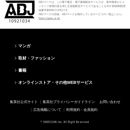
ABJマークは、この電子書店・電子書籍配信サービスが、著作権者からコ
ンテンツ使用許諾を得た正規版配信サービスであることを示す登録商標(登
録番号第6091713号)です。
ABJマークの詳細、ABJマークを掲示しているサービスの一覧はこちら。
https://aebs.or.jp/
マンガ
少年マンガ
青年マンガ
少女マンガ
女性マンガ
取材・ファッション
週刊少年ジャンプ
週刊ヤングジャンプ
りぼん
Cookie
ファッション・美容
芸能・情報・スポーツ
書籍
ジャンプSQ
ヤングジャンプ定期購読デジタル
マーガレット
Cocohana
Seventeen
Myojo
Vジャンプ
ヤンジャン！
別冊マーガレット
office YOU
文芸・文庫・総合
学芸・ノンフィクション・新書
ライトノベル・ノベライズ
キッズ
オンラインストア・その他WEBサービス
non-no
週プレNEWS
最強ジャンプ
となりのヤングジャンプ
マンガMee公式サイト
マンガMee公式サイト
すばる
集英社学芸部 - 学芸・ノンフィクション
集英社Webマガジン コバルト
集英社みらい文庫
BAILA
週プレ グラジャパ!
オンラインストア
その他WEBサービス
少年ジャンプ+
グランドジャンプ
リマコミ
リマコミ
小説すばる
集英社ビジネス書
集英社オレンジ文庫
集英社の児童図書 S-KIDS.LAND
MAQUIA
Sportiva
OTO
集英社アドナビ
ジャンプTOON
ウルトラジャンプ
ジャンプTOON
ジャンプTOON
集英社公式サイト
集英社プライバシーガイドライン
お問い合わせ
集英社 文芸ステーション
集英社新書
シフォン文庫
SPUR
パラスポ
SHUEISHA MANGA-ART HERITAGE
集英社エディターズ・ラボ
ZEBRACK
少年ジャンプ+
ZEBRACK
ZEBRACK
広告掲載について
利用規約・会員規約
web 集英社文庫
集英社新書プラス - 知の水先案内人
ダッシュエックス文庫公式サイト
LEE
ジャンプキャラクターズストア
ジャンプルーキー！
ジャンプTOON
マンガMeets
マンガMeets
青春と読書
1日5分で、明日は変わる よみタイ yomitai
JUMP j-BOOKS
eclat
© SHUEISHA Inc. All Right Reserved.
HAPPY PLUS STORE
S-MANGA
ZEBRACK
S-MANGA
S-MANGA
アジア人物史
kotoba
T JAPAN