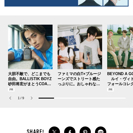
大胆不敵で、どこまでも
ファミマの白T×ブルージ
BEYOND A G
自由。BALLISTIK BOYZ
ーンズでストリート感た
ルイ・ヴィト
砂田将宏がまとうCOACH
っぷりに。おしゃれな人
フォールコレ
の新作フレグランス「コ
が集う「ソウル」のショ
描くプレッピ
ーチ ピュア プラチナム
ップ、コミュニティスナ
1
/
9
パルファム」
ップ！