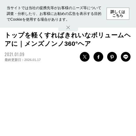
当サイトでは当社の提携先等がお客様のニーズ等について
詳しくは
調査・分析したり、お客様にお勧めの広告を表示する目的
こちら
でCookieを使用する場合があります。
ホーム
モデル募集
ランキング
ファッション
ビューテ
トップを軽くすればきれいなボリュームヘ
アに｜メンズノンノ360°ヘア
2021.01.09
最終更新日 :
2026.01.17