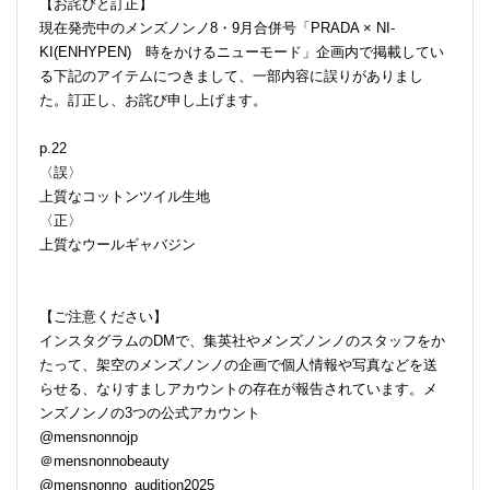
【お詫びと訂正】
現在発売中のメンズノンノ8・9月合併号「PRADA × NI-
KI(ENHYPEN) 時をかけるニューモード」企画内で掲載してい
る下記のアイテムにつきまして、一部内容に誤りがありまし
た。訂正し、お詫び申し上げます。
p.22
〈誤〉
上質なコットンツイル生地
〈正〉
上質なウールギャバジン
【ご注意ください】
インスタグラムのDMで、集英社やメンズノンノのスタッフをか
たって、架空のメンズノンノの企画で個人情報や写真などを送
らせる、なりすましアカウントの存在が報告されています。メ
ンズノンノの3つの公式アカウント
@mensnonnojp
＠mensnonnobeauty
@mensnonno_audition2025