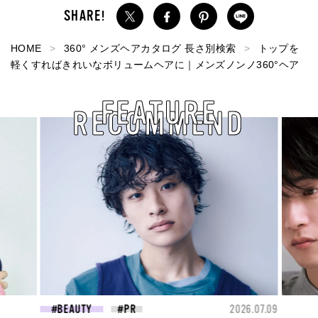
HOME
360° メンズヘアカタログ 長さ別検索
トップを
軽くすればきれいなボリュームヘアに｜メンズノンノ360°ヘア
FEATURE
RECOMMEND
2026.07.09
FASHION