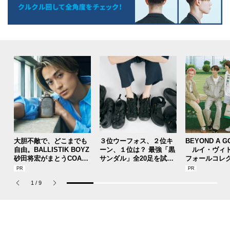
大胆不敵で、どこまでも
３位ウーフォス、２位キ
BEYOND A G
自由。BALLISTIK BOYZ
ーン、１位は？ 最強「黒
ルイ・ヴィト
砂田将宏がまとうCOACH
サンダル」全20足を試着
フォールコレ
の新作フレグランス「コ
した服好きモデルのマイ
描くプレッピ
ーチ ピュア プラチナム
ベストを本音レビューで
1
/
9
パルファム」
お届け！