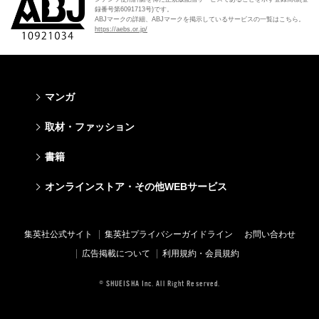
録番号第6091713号)です。
ABJマークの詳細、ABJマークを掲示しているサービスの一覧はこちら。
https://aebs.or.jp/
マンガ
少年マンガ
青年マンガ
少女マンガ
女性マンガ
取材・ファッション
週刊少年ジャンプ
週刊ヤングジャンプ
りぼん
Cookie
ファッション・美容
芸能・情報・スポーツ
書籍
ジャンプSQ
ヤングジャンプ定期購読デジタル
マーガレット
Cocohana
Seventeen
Myojo
Vジャンプ
ヤンジャン！
別冊マーガレット
office YOU
文芸・文庫・総合
学芸・ノンフィクション・新書
ライトノベル・ノベライズ
キッズ
オンラインストア・その他WEBサービス
non-no
週プレNEWS
最強ジャンプ
となりのヤングジャンプ
マンガMee公式サイト
マンガMee公式サイト
すばる
集英社学芸部 - 学芸・ノンフィクション
集英社Webマガジン コバルト
集英社みらい文庫
BAILA
週プレ グラジャパ!
オンラインストア
その他WEBサービス
少年ジャンプ+
グランドジャンプ
リマコミ
リマコミ
小説すばる
集英社ビジネス書
集英社オレンジ文庫
集英社の児童図書 S-KIDS.LAND
MAQUIA
Sportiva
OTO
集英社アドナビ
ジャンプTOON
ウルトラジャンプ
ジャンプTOON
ジャンプTOON
集英社公式サイト
集英社プライバシーガイドライン
お問い合わせ
集英社 文芸ステーション
集英社新書
シフォン文庫
SPUR
パラスポ
SHUEISHA MANGA-ART HERITAGE
集英社エディターズ・ラボ
ZEBRACK
少年ジャンプ+
ZEBRACK
ZEBRACK
広告掲載について
利用規約・会員規約
web 集英社文庫
集英社新書プラス - 知の水先案内人
ダッシュエックス文庫公式サイト
LEE
ジャンプキャラクターズストア
ジャンプルーキー！
ジャンプTOON
マンガMeets
マンガMeets
青春と読書
1日5分で、明日は変わる よみタイ yomitai
JUMP j-BOOKS
eclat
© SHUEISHA Inc. All Right Reserved.
HAPPY PLUS STORE
S-MANGA
ZEBRACK
S-MANGA
S-MANGA
アジア人物史
kotoba
T JAPAN
SHUEISHA VOX
集英社ジャンプリミックス
S-MANGA
集英社コミック文庫
集英社コミック文庫
e!集英社