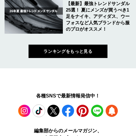
【最新】最強トレンドサンダル
25選！ 夏にメンズが買うべき1
足をナイキ、アディダス、ウー
フォスなど人気ブランドから服
のプロがオススメ！
ランキングをもっと見る
各種SNSで最新情報発信中！
Instagram
TikTok
X
Facebook
Pinterest
LINE
WEB
編集部からのメールマガジン、