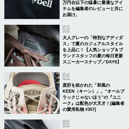
万円台以下の猛暑に最適なアイ
テムを編集者のレビューと共に
お届け。
大人グレーの「特別なアディダ
ス」で夏のカジュアルスタイル
を上品に！【人気ショップ＆ブ
ランドスタッフの夏の毎日更新
スニーカースナップ／DAY6】
度肝を抜かれた「和風の
KEEN（キーン）」。“オールブ
ラックじゃないほう”の『ユニ
ーク』は配色が大天才！[編集者
の愛用私物 #357]