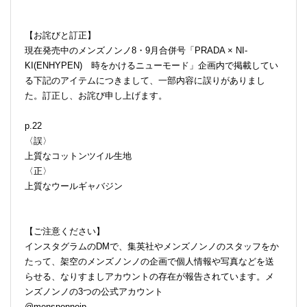
【お詫びと訂正】
現在発売中のメンズノンノ8・9月合併号「PRADA × NI-
KI(ENHYPEN) 時をかけるニューモード」企画内で掲載してい
る下記のアイテムにつきまして、一部内容に誤りがありまし
た。訂正し、お詫び申し上げます。
p.22
〈誤〉
上質なコットンツイル生地
〈正〉
上質なウールギャバジン
【ご注意ください】
インスタグラムのDMで、集英社やメンズノンノのスタッフをか
たって、架空のメンズノンノの企画で個人情報や写真などを送
らせる、なりすましアカウントの存在が報告されています。メ
ンズノンノの3つの公式アカウント
@mensnonnojp