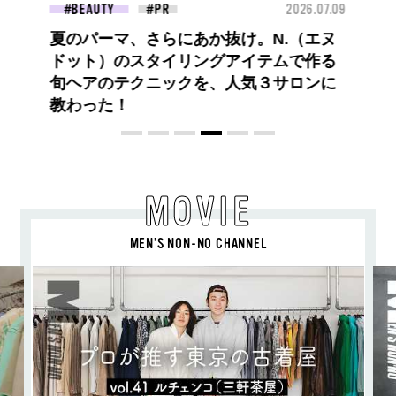
26.07.09
BEAUTY
2026.07.09
FAS
夏のパーマ、さらにあか抜け。N.（エヌ
ドット）のスタイリングアイテムで作る
旬ヘアのテクニックを、人気３サロンに
教わった！
MOVIE
MEN’S NON-NO CHANNEL