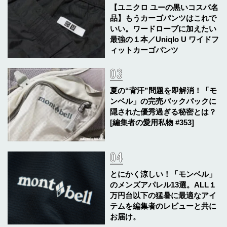
【ユニクロ ユーの黒いコスパ名
品】もうカーゴパンツはこれで
いい。ワードローブに加えたい
最強の１本／Uniqlo U ワイドフ
ィットカーゴパンツ
夏の“背汗”問題を即解消！「モ
ンベル」の完売バックパックに
隠された優秀過ぎる秘密とは？
[編集者の愛用私物 #353]
とにかく涼しい！「モンベル」
のメンズアパレル13選。ALL１
万円台以下の猛暑に最適なアイ
テムを編集者のレビューと共に
お届け。