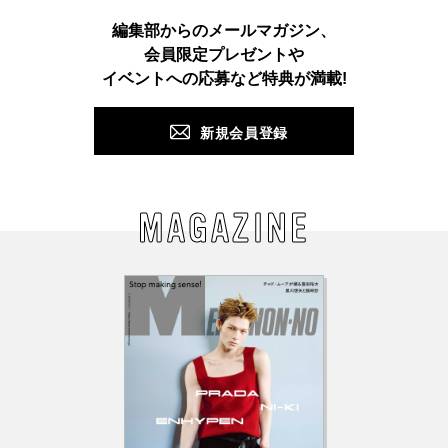
Instagram
TikTok
X
Facebook
Pinterest
LINE
WEB
編集部からのメールマガジン、
会員限定プレゼントや
PUSH
イベントへの応募など特典が満載!
新規会員登録
MAGAZINE