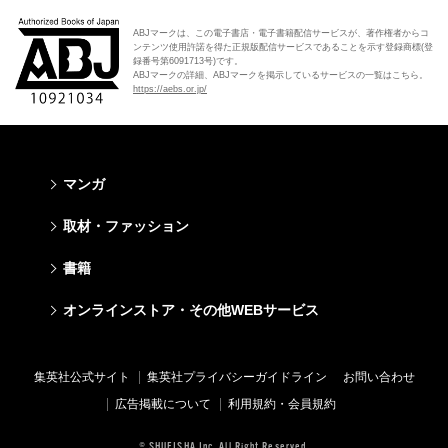
ABJマークは、この電子書店・電子書籍配信サービスが、著作権者からコ
ンテンツ使用許諾を得た正規版配信サービスであることを示す登録商標(登
録番号第6091713号)です。
ABJマークの詳細、ABJマークを掲示しているサービスの一覧はこちら。
https://aebs.or.jp/
マンガ
少年マンガ
青年マンガ
少女マンガ
女性マンガ
取材・ファッション
週刊少年ジャンプ
週刊ヤングジャンプ
りぼん
Cookie
ファッション・美容
芸能・情報・スポーツ
書籍
ジャンプSQ
ヤングジャンプ定期購読デジタル
マーガレット
Cocohana
Seventeen
Myojo
Vジャンプ
ヤンジャン！
別冊マーガレット
office YOU
文芸・文庫・総合
学芸・ノンフィクション・新書
ライトノベル・ノベライズ
キッズ
オンラインストア・その他WEBサービス
non-no
週プレNEWS
最強ジャンプ
となりのヤングジャンプ
マンガMee公式サイト
マンガMee公式サイト
すばる
集英社学芸部 - 学芸・ノンフィクション
集英社Webマガジン コバルト
集英社みらい文庫
BAILA
週プレ グラジャパ!
オンラインストア
その他WEBサービス
少年ジャンプ+
グランドジャンプ
リマコミ
リマコミ
小説すばる
集英社ビジネス書
集英社オレンジ文庫
集英社の児童図書 S-KIDS.LAND
MAQUIA
Sportiva
OTO
集英社アドナビ
ジャンプTOON
ウルトラジャンプ
ジャンプTOON
ジャンプTOON
集英社公式サイト
集英社プライバシーガイドライン
お問い合わせ
集英社 文芸ステーション
集英社新書
シフォン文庫
SPUR
パラスポ
SHUEISHA MANGA-ART HERITAGE
集英社エディターズ・ラボ
ZEBRACK
少年ジャンプ+
ZEBRACK
ZEBRACK
広告掲載について
利用規約・会員規約
web 集英社文庫
集英社新書プラス - 知の水先案内人
ダッシュエックス文庫公式サイト
LEE
ジャンプキャラクターズストア
ジャンプルーキー！
ジャンプTOON
マンガMeets
マンガMeets
青春と読書
1日5分で、明日は変わる よみタイ yomitai
JUMP j-BOOKS
eclat
© SHUEISHA Inc. All Right Reserved.
HAPPY PLUS STORE