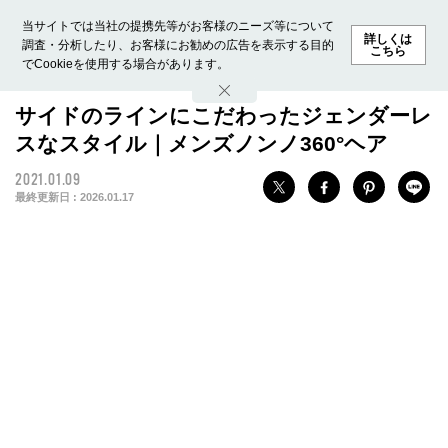
当サイトでは当社の提携先等がお客様のニーズ等について
詳しくは
調査・分析したり、お客様にお勧めの広告を表示する目的
こちら
でCookieを使用する場合があります。
ホーム
モデル募集
ランキング
ファッション
ビューテ
サイドのラインにこだわったジェンダーレ
スなスタイル｜メンズノンノ360°ヘア
2021.01.09
最終更新日 :
2026.01.17