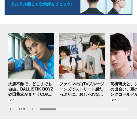
大胆不敵で、どこまでも
ファミマの白T×ブルージ
高橋璃央と、
自由。BALLISTIK BOYZ
ーンズでストリート感た
の出会い。夏
砂田将宏がまとうCOACH
っぷりに。おしゃれな人
ンクゴールド
の新作フレグランス「コ
が集う「ソウル」のショ
SUMMER PIN
ーチ ピュア プラチナム
ップ、コミュニティスナ
Jouete! Vol.1
1
/
9
パルファム」
ップ！