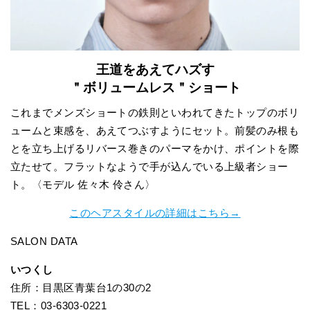
王道をあえてハズす
＂ボリュームレス＂ショート
これまでメンズショートの鉄則といわれてきたトップのボリ
ュームと束感を、あえてつぶすようにセット。前髪のみ根も
とを立ち上げるリバース巻きのパーマをかけ、ポイントを際
立たせて。フラットなようで手が込んでいる上級者ショー
ト。〈モデル 佐々木 伶さん〉
このヘアスタイルの詳細はこちら→
SALON DATA
いつくし
住所：目黒区青葉台1の30の2
TEL：03-6303-0221