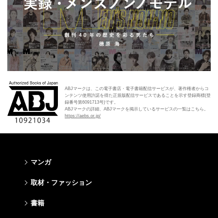
ABJマークは、この電子書店・電子書籍配信サービスが、著作権者からコ
ンテンツ使用許諾を得た正規版配信サービスであることを示す登録商標(登
録番号第6091713号)です。
ABJマークの詳細、ABJマークを掲示しているサービスの一覧はこちら。
https://aebs.or.jp/
マンガ
少年マンガ
青年マンガ
少女マンガ
女性マンガ
取材・ファッション
週刊少年ジャンプ
週刊ヤングジャンプ
りぼん
Cookie
ファッション・美容
芸能・情報・スポーツ
書籍
ジャンプSQ
ヤングジャンプ定期購読デジタル
マーガレット
Cocohana
Seventeen
Myojo
Vジャンプ
ヤンジャン！
別冊マーガレット
office YOU
文芸・文庫・総合
学芸・ノンフィクション・新書
ライトノベル・ノベライズ
キッズ