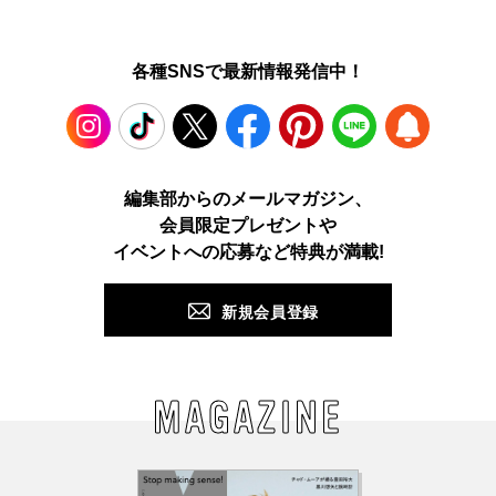
各種SNSで最新情報発信中！
Instagram
TikTok
X
Facebook
Pinterest
LINE
WEB
編集部からのメールマガジン、
会員限定プレゼントや
PUSH
イベントへの応募など特典が満載!
新規会員登録
MAGAZINE