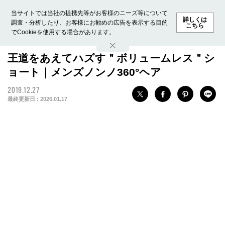
当サイトでは当社の提携先等がお客様のニーズ等について
詳しくは
調査・分析したり、お客様にお勧めの広告を表示する目的
こちら
でCookieを使用する場合があります。
ホーム
モデル募集
ランキング
ファッション
ビューテ
王道をあえてハズす＂ボリュームレス＂シ
ョート｜メンズノンノ360°ヘア
2019.12.27
最終更新日 :
2026.01.17