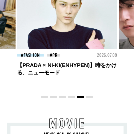
26.07.09
FASHION
2026.07.09
FAS
【PRADA × NI-KI(ENHYPEN)】時をかけ
る、ニューモード
MOVIE