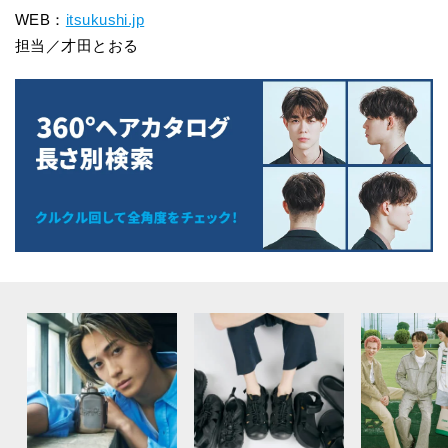
WEB：
itsukushi.jp
担当／才田とおる