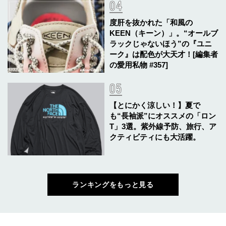
度肝を抜かれた「和風の
KEEN（キーン）」。“オールブ
ラックじゃないほう”の『ユニ
ーク』は配色が大天才！[編集者
の愛用私物 #357]
【とにかく涼しい！】夏で
も“長袖派”にオススメの「ロン
T」3選。紫外線予防、旅行、ア
クティビティにも大活躍。
ランキングをもっと見る