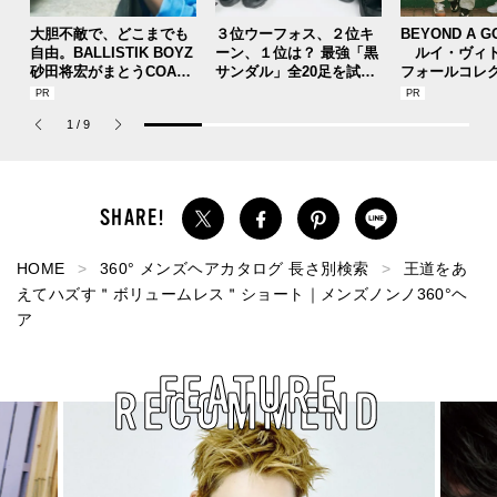
大胆不敵で、どこまでも
３位ウーフォス、２位キ
BEYOND A G
自由。BALLISTIK BOYZ
ーン、１位は？ 最強「黒
ルイ・ヴィト
砂田将宏がまとうCOACH
サンダル」全20足を試着
フォールコレ
の新作フレグランス「コ
した服好きモデルのマイ
描くプレッピ
ーチ ピュア プラチナム
ベストを本音レビューで
1
/
9
パルファム」
お届け！
HOME
360° メンズヘアカタログ 長さ別検索
王道をあ
えてハズす＂ボリュームレス＂ショート｜メンズノンノ360°ヘ
ア
FEATURE
RECOMMEND