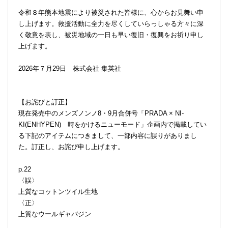
令和８年熊本地震により被災された皆様に、心からお見舞い申
し上げます。救援活動に全力を尽くしていらっしゃる方々に深
く敬意を表し、被災地域の一日も早い復旧・復興をお祈り申し
上げます。
2026年７月29日 株式会社 集英社
【お詫びと訂正】
現在発売中のメンズノンノ8・9月合併号「PRADA × NI-
KI(ENHYPEN) 時をかけるニューモード」企画内で掲載してい
る下記のアイテムにつきまして、一部内容に誤りがありまし
た。訂正し、お詫び申し上げます。
p.22
〈誤〉
上質なコットンツイル生地
〈正〉
上質なウールギャバジン