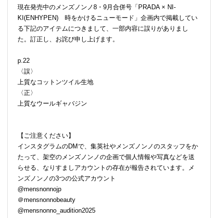
現在発売中のメンズノンノ8・9月合併号「PRADA × NI-
KI(ENHYPEN) 時をかけるニューモード」企画内で掲載してい
る下記のアイテムにつきまして、一部内容に誤りがありまし
た。訂正し、お詫び申し上げます。
p.22
〈誤〉
上質なコットンツイル生地
〈正〉
上質なウールギャバジン
【ご注意ください】
インスタグラムのDMで、集英社やメンズノンノのスタッフをか
たって、架空のメンズノンノの企画で個人情報や写真などを送
らせる、なりすましアカウントの存在が報告されています。メ
ンズノンノの3つの公式アカウント
@mensnonnojp
＠mensnonnobeauty
@mensnonno_audition2025