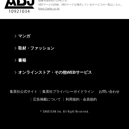
録番号第6091713号)です。
ABJマークの詳細、ABJマークを掲示しているサービスの一覧はこちら。
https://aebs.or.jp/
マンガ
少年マンガ
青年マンガ
少女マンガ
女性マンガ
取材・ファッション
週刊少年ジャンプ
週刊ヤングジャンプ
りぼん
Cookie
ファッション・美容
芸能・情報・スポーツ
書籍
ジャンプSQ
ヤングジャンプ定期購読デジタル
マーガレット
Cocohana
Seventeen
Myojo
Vジャンプ
ヤンジャン！
別冊マーガレット
office YOU
文芸・文庫・総合
学芸・ノンフィクション・新書
ライトノベル・ノベライズ
キッズ
オンラインストア・その他WEBサービス
non-no
週プレNEWS
最強ジャンプ
となりのヤングジャンプ
マンガMee公式サイト
マンガMee公式サイト
すばる
集英社学芸部 - 学芸・ノンフィクション
集英社Webマガジン コバルト
集英社みらい文庫
BAILA
週プレ グラジャパ!
オンラインストア
その他WEBサービス
少年ジャンプ+
グランドジャンプ
リマコミ
リマコミ
小説すばる
集英社ビジネス書
集英社オレンジ文庫
集英社の児童図書 S-KIDS.LAND
MAQUIA
Sportiva
OTO
集英社アドナビ
ジャンプTOON
ウルトラジャンプ
ジャンプTOON
ジャンプTOON
集英社公式サイト
集英社プライバシーガイドライン
お問い合わせ
集英社 文芸ステーション
集英社新書
シフォン文庫
SPUR
パラスポ
SHUEISHA MANGA-ART HERITAGE
集英社エディターズ・ラボ
ZEBRACK
少年ジャンプ+
ZEBRACK
ZEBRACK
広告掲載について
利用規約・会員規約
web 集英社文庫
集英社新書プラス - 知の水先案内人
ダッシュエックス文庫公式サイト
LEE
ジャンプキャラクターズストア
ジャンプルーキー！
ジャンプTOON
マンガMeets
マンガMeets
青春と読書
1日5分で、明日は変わる よみタイ yomitai
JUMP j-BOOKS
eclat
© SHUEISHA Inc. All Right Reserved.
HAPPY PLUS STORE
S-MANGA
ZEBRACK
S-MANGA
S-MANGA
アジア人物史
kotoba
T JAPAN
SHUEISHA VOX
集英社ジャンプリミックス
S-MANGA
集英社コミック文庫
集英社コミック文庫
e!集英社
HAPPY PLUS ONE
LEEマルシェ