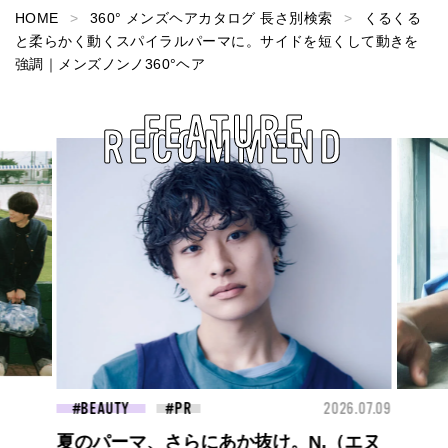
HOME
360° メンズヘアカタログ 長さ別検索
くるくる
と柔らかく動くスパイラルパーマに。サイドを短くして動きを
強調｜メンズノンノ360°ヘア
FEATURE
RECOMMEND
2026.07.09
BEAUTY
20
か抜け。N.（エヌ