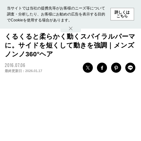
当サイトでは当社の提携先等がお客様のニーズ等について
詳しくは
調査・分析したり、お客様にお勧めの広告を表示する目的
こちら
でCookieを使用する場合があります。
ホーム
モデル募集
ランキング
ファッション
ビューテ
くるくると柔らかく動くスパイラルパーマ
に。サイドを短くして動きを強調｜メンズ
ノンノ360°ヘア
2016.07.06
最終更新日 :
2026.01.17