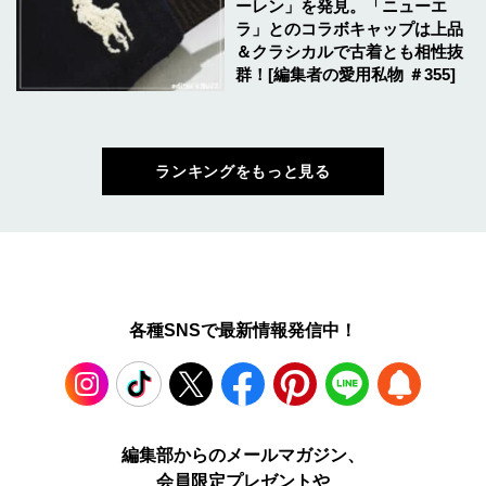
ーレン」を発見。「ニューエ
ラ」とのコラボキャップは上品
＆クラシカルで古着とも相性抜
群！[編集者の愛用私物 ＃355]
ランキングをもっと見る
各種SNSで最新情報発信中！
Instagram
TikTok
X
Facebook
Pinterest
LINE
WEB
編集部からのメールマガジン、
会員限定プレゼントや