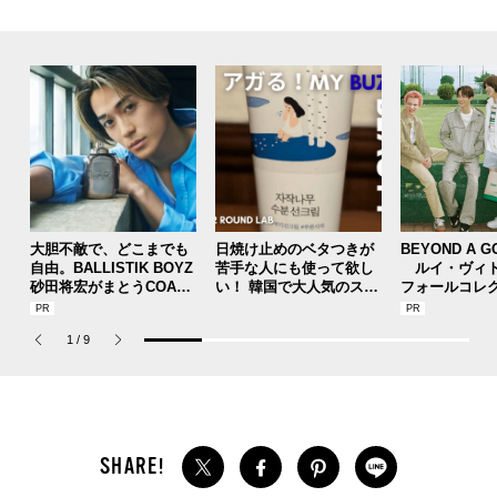
大胆不敵で、どこまでも
日焼け止めのベタつきが
BEYOND A G
自由。BALLISTIK BOYZ
苦手な人にも使って欲し
ルイ・ヴィト
砂田将宏がまとうCOACH
い！ 韓国で大人気のスト
フォールコレ
の新作フレグランス「コ
レスフリーな“水分サンク
描くプレッピ
ーチ ピュア プラチナム
リーム”
1
/
9
パルファム」