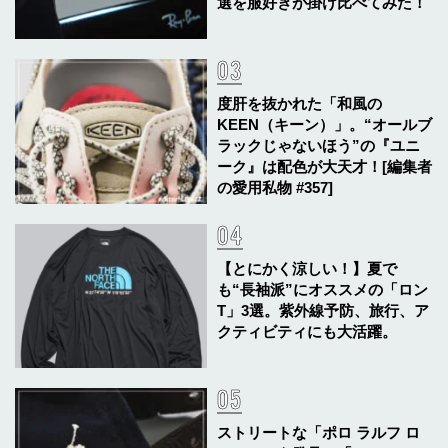
選を服好きが掛け比べてみた！
度肝を抜かれた「和風の
KEEN（キーン）」。“オールブ
ラックじゃないほう”の『ユニ
ーク』は配色が大天才！[編集者
の愛用私物 #357]
【とにかく涼しい！】夏で
も“長袖派”にオススメの「ロン
T」3選。紫外線予防、旅行、ア
クティビティにも大活躍。
ストリートな「ポロ ラルフ ロ