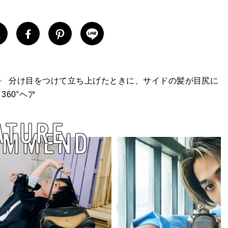
分け目をつけて立ち上げたときに、サイドの髪が目尻に
60°ヘア
ATURE
OMMEND