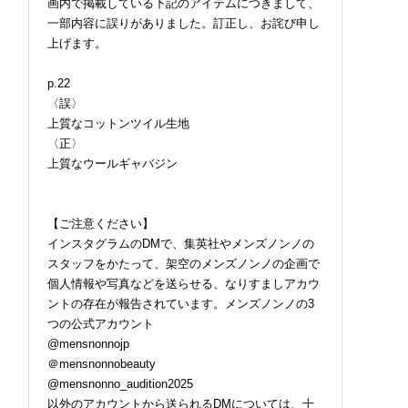
画内で掲載している下記のアイテムにつきまして、
一部内容に誤りがありました。訂正し、お詫び申し
上げます。
p.22
〈誤〉
上質なコットンツイル生地
〈正〉
上質なウールギャバジン
【ご注意ください】
インスタグラムのDMで、集英社やメンズノンノの
スタッフをかたって、架空のメンズノンノの企画で
個人情報や写真などを送らせる、なりすましアカウ
ントの存在が報告されています。メンズノンノの3
つの公式アカウント
@mensnonnojp
＠mensnonnobeauty
@mensnonno_audition2025
以外のアカウントから送られるDMについては、十