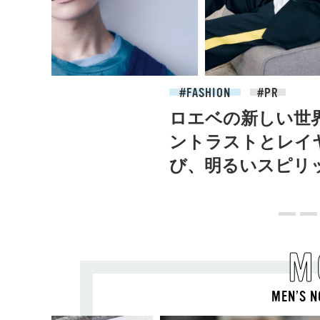
2026.07.09
FASHION
ロエベの新しい世
ントラストとレイ
び、明るいスピリ
M
MEN’S N