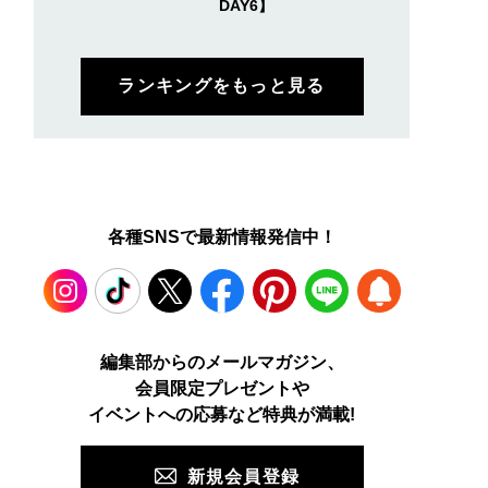
DAY6】
ランキングをもっと見る
各種SNSで最新情報発信中！
け止めのベタつきが
ロエベの新しい世界へよ
自宅で本格“冷水浴”！
な人にも使って欲し
うこそ。大胆なコントラ
ラッシュ」の水風呂専
Instagram
TikTok
X
Facebook
Pinterest
LINE
WEB
編集部からのメールマガジン、
 韓国で大人気のスト
ストとレイヤードの先に
バスボム【ひんやりコ
会員限定プレゼントや
フリーな“水分サンク
。装う喜び、明るいスピ
メレビュー／LUSH コ
PUSH
ム”
リット
ルドウォータースーザ
イベントへの応募など特典が満載!
】
新規会員登録