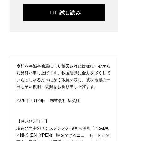
試し読み
2026.07.27
FASHION
令和８年熊本地震により被災された皆様に、心から
お見舞い申し上げます。救援活動に全力を尽くして
いらっしゃる方々に深く敬意を表し、被災地域の一
日も早い復旧・復興をお祈り申し上げます。
2026年７月29日 株式会社 集英社
【お詫びと訂正】
現在発売中のメンズノンノ8・9月合併号「PRADA
× NI-KI(ENHYPEN) 時をかけるニューモード」企