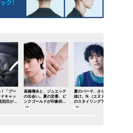
い！「プー
高橋璃央と、ジュエッテ
夏のパーマ、さらにあか
日焼
ードキャッ
の出会い。夏の定番、ピ
抜け。N.（エヌドット）
苦手
黒別注が狙
ンクゴールドが印象的な“
のスタイリングアイテム
い！
ショップ＆
SUMMER PINK”［meets
で作る旬ヘアのテクニッ
レス
ッフの夏の
Jouete! Vol.12］
クを、人気３サロンに教
リー
ーカースナ
わった！