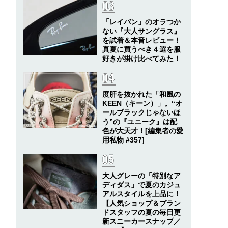
「レイバン」のオラつか
ない『大人サングラス』
を試着＆本音レビュー！
真夏に買うべき４選を服
好きが掛け比べてみた！
度肝を抜かれた「和風の
KEEN（キーン）」。“オ
ールブラックじゃないほ
う”の『ユニーク』は配
色が大天才！[編集者の愛
用私物 #357]
大人グレーの「特別なア
ディダス」で夏のカジュ
アルスタイルを上品に！
【人気ショップ＆ブラン
ドスタッフの夏の毎日更
新スニーカースナップ／