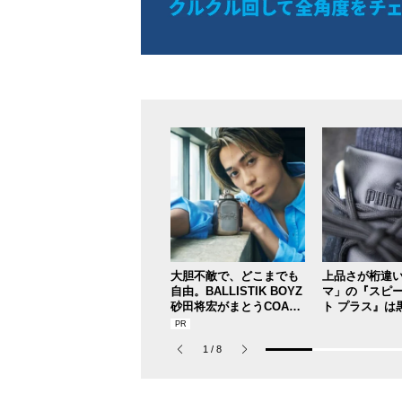
大胆不敵で、どこまでも
上品さが桁違
自由。BALLISTIK BOYZ
マ」の『スピ
砂田将宏がまとうCOACH
ト プラス』は
の新作フレグランス「コ
い目！【人気
ーチ ピュア プラチナム
ブランドスタ
1
/
8
パルファム」
毎日更新スニ
ップ／DAY7】