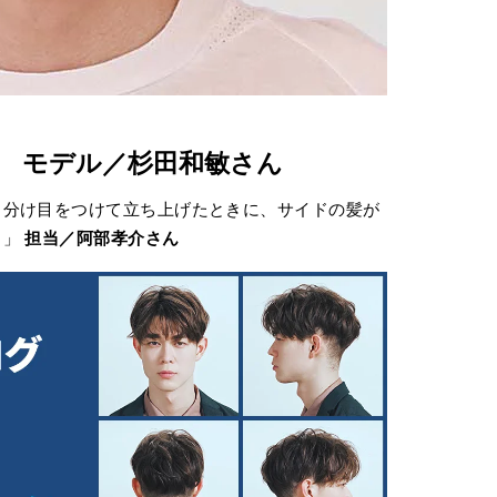
esign モデル／杉田和敏さん
。分け目をつけて立ち上げたときに、サイドの髪が
り」
担当／阿部孝介さん