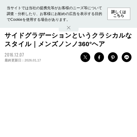
当サイトでは当社の提携先等がお客様のニーズ等について
詳しくは
調査・分析したり、お客様にお勧めの広告を表示する目的
こちら
でCookieを使用する場合があります。
ホーム
モデル募集
ランキング
ファッション
ビューテ
サイドグラデーションというクラシカルな
スタイル｜メンズノンノ360°ヘア
2016.12.07
最終更新日 :
2026.01.17