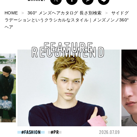
HOME
360° メンズヘアカタログ 長さ別検索
サイドグ
ラデーションというクラシカルなスタイル｜メンズノンノ360°
ヘア
FEATURE
RECOMMEND
26.07.09
FASHION
2026.07.09
FAS