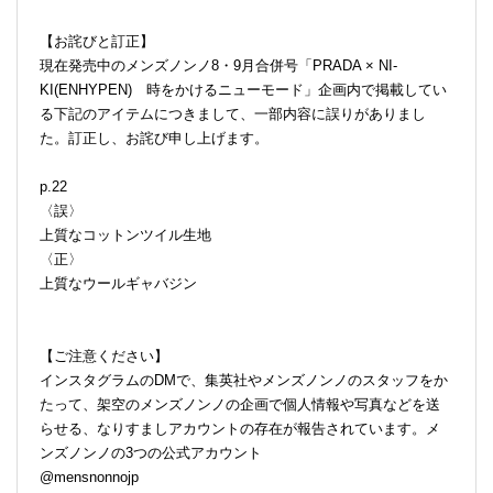
【お詫びと訂正】
現在発売中のメンズノンノ8・9月合併号「PRADA × NI-
KI(ENHYPEN) 時をかけるニューモード」企画内で掲載してい
る下記のアイテムにつきまして、一部内容に誤りがありまし
た。訂正し、お詫び申し上げます。
p.22
〈誤〉
上質なコットンツイル生地
〈正〉
上質なウールギャバジン
【ご注意ください】
インスタグラムのDMで、集英社やメンズノンノのスタッフをか
たって、架空のメンズノンノの企画で個人情報や写真などを送
らせる、なりすましアカウントの存在が報告されています。メ
ンズノンノの3つの公式アカウント
@mensnonnojp