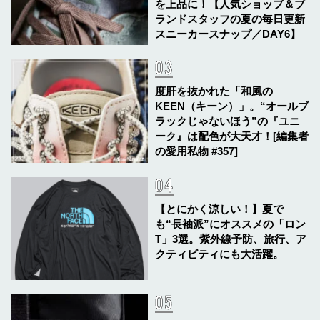
を上品に！【人気ショップ＆ブ
ランドスタッフの夏の毎日更新
スニーカースナップ／DAY6】
度肝を抜かれた「和風の
KEEN（キーン）」。“オールブ
ラックじゃないほう”の『ユニ
ーク』は配色が大天才！[編集者
の愛用私物 #357]
【とにかく涼しい！】夏で
も“長袖派”にオススメの「ロン
T」3選。紫外線予防、旅行、ア
クティビティにも大活躍。