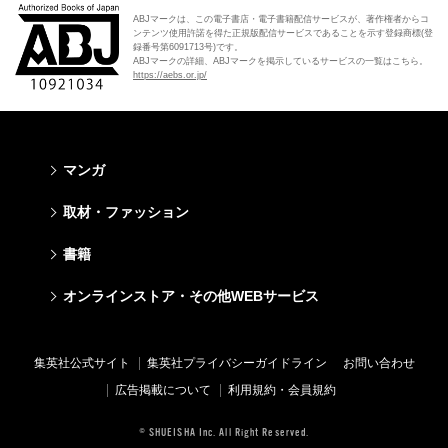
ABJマークは、この電子書店・電子書籍配信サービスが、著作権者からコ
ンテンツ使用許諾を得た正規版配信サービスであることを示す登録商標(登
録番号第6091713号)です。
ABJマークの詳細、ABJマークを掲示しているサービスの一覧はこちら。
https://aebs.or.jp/
マンガ
少年マンガ
青年マンガ
少女マンガ
女性マンガ
取材・ファッション
週刊少年ジャンプ
週刊ヤングジャンプ
りぼん
Cookie
ファッション・美容
芸能・情報・スポーツ
書籍
ジャンプSQ
ヤングジャンプ定期購読デジタル
マーガレット
Cocohana
Seventeen
Myojo
Vジャンプ
ヤンジャン！
別冊マーガレット
office YOU
文芸・文庫・総合
学芸・ノンフィクション・新書
ライトノベル・ノベライズ
キッズ
オンラインストア・その他WEBサービス
non-no
週プレNEWS
最強ジャンプ
となりのヤングジャンプ
マンガMee公式サイト
マンガMee公式サイト
すばる
集英社学芸部 - 学芸・ノンフィクション
集英社Webマガジン コバルト
集英社みらい文庫
BAILA
週プレ グラジャパ!
オンラインストア
その他WEBサービス
少年ジャンプ+
グランドジャンプ
リマコミ
リマコミ
小説すばる
集英社ビジネス書
集英社オレンジ文庫
集英社の児童図書 S-KIDS.LAND
MAQUIA
Sportiva
OTO
集英社アドナビ
ジャンプTOON
ウルトラジャンプ
ジャンプTOON
ジャンプTOON
集英社公式サイト
集英社プライバシーガイドライン
お問い合わせ
集英社 文芸ステーション
集英社新書
シフォン文庫
SPUR
パラスポ
SHUEISHA MANGA-ART HERITAGE
集英社エディターズ・ラボ
ZEBRACK
少年ジャンプ+
ZEBRACK
ZEBRACK
広告掲載について
利用規約・会員規約
web 集英社文庫
集英社新書プラス - 知の水先案内人
ダッシュエックス文庫公式サイト
LEE
ジャンプキャラクターズストア
ジャンプルーキー！
ジャンプTOON
マンガMeets
マンガMeets
青春と読書
1日5分で、明日は変わる よみタイ yomitai
JUMP j-BOOKS
eclat
© SHUEISHA Inc. All Right Reserved.
HAPPY PLUS STORE
S-MANGA
ZEBRACK
S-MANGA
S-MANGA
アジア人物史
kotoba