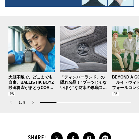
大胆不敵で、どこまでも
「ティンバーランド」の
BEYOND A G
自由。BALLISTIK BOYZ
隠れ名品！“ブーツじゃな
ルイ・ヴィト
砂田将宏がまとうCOACH
いほう”な防水の厚底スニ
フォールコレ
の新作フレグランス「コ
ーカーを大人ストリート
描くプレッピ
ーチ ピュア プラチナム
で。【人気ショップ＆ブ
1
/
9
パルファム」
ランドスタッフの夏の毎
日更新スニーカースナッ
プ／DAY8】