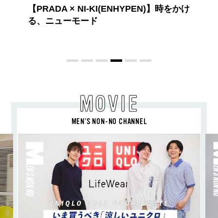
高橋璃央と、ジュエッテの出会い。夏の
定番、ピンクゴールドが印象的
な“SUMMER PINK”［meets Jouete!
Vol.12］
MOVIE
MEN’S NON-NO CHANNEL