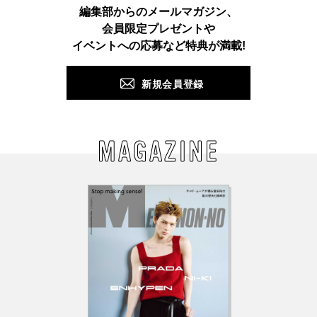
Instagram
TikTok
X
Facebook
Pinterest
LINE
WEB
編集部からのメールマガジン、
会員限定プレゼントや
PUSH
イベントへの応募など特典が満載!
新規会員登録
MAGAZINE