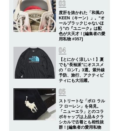
度肝を抜かれた「和風の
KEEN（キーン）」。“オ
ールブラックじゃないほ
う”の『ユニーク』は配
色が大天才！[編集者の愛
用私物 #357]
【とにかく涼しい！】夏
でも“長袖派”にオススメ
の「ロンT」3選。紫外線
予防、旅行、アクティビ
ティにも大活躍。
ストリートな「ポロ ラル
フ ローレン」を発見。
「ニューエラ」とのコラ
ボキャップは上品＆クラ
シカルで古着とも相性抜
群！[編集者の愛用私物