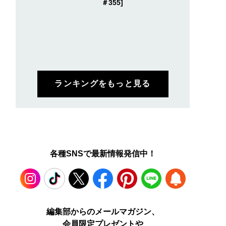
＃355]
ランキングをもっと見る
各種SNSで最新情報発信中！
で本格“冷水浴”！「
ロエベの新しい世界へよ
暑くてダルい...。汗も
シュ」の水風呂専用
うこそ。大胆なコントラ
れも吹き飛ばす「バブ
ボム【ひんやりコス
ストとレイヤードの先に
の炭酸入浴剤を今すぐ
ビュー／LUSH コー
。装う喜び、明るいスピ
入！【ひんやりコスメ
ウォータースーザー
リット
ビュー／バブ「エクス
ラクール エクストラク
ルミントの香り」】
Instagram
TikTok
X
Facebook
Pinterest
LINE
WEB
編集部からのメールマガジン、
会員限定プレゼントや