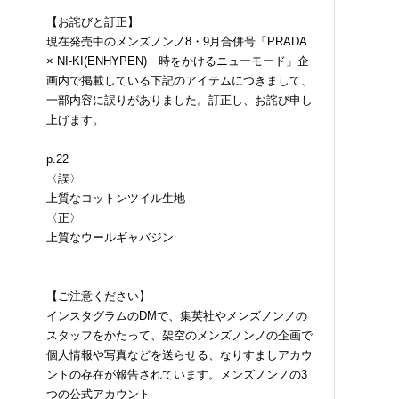
【お詫びと訂正】
現在発売中のメンズノンノ8・9月合併号「PRADA
× NI-KI(ENHYPEN) 時をかけるニューモード」企
画内で掲載している下記のアイテムにつきまして、
一部内容に誤りがありました。訂正し、お詫び申し
上げます。
p.22
〈誤〉
上質なコットンツイル生地
〈正〉
上質なウールギャバジン
【ご注意ください】
インスタグラムのDMで、集英社やメンズノンノの
スタッフをかたって、架空のメンズノンノの企画で
個人情報や写真などを送らせる、なりすましアカウ
ントの存在が報告されています。メンズノンノの3
つの公式アカウント