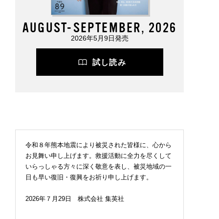
AUGUST-SEPTEMBER, 2026
2026年5月9日発売
試し読み
2026.07.09
FASHION
令和８年熊本地震により被災された皆様に、心から
お見舞い申し上げます。救援活動に全力を尽くして
いらっしゃる方々に深く敬意を表し、被災地域の一
日も早い復旧・復興をお祈り申し上げます。
2026年７月29日 株式会社 集英社