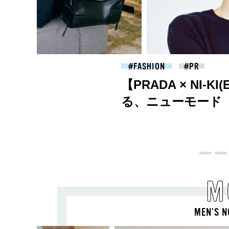
2026.07.09
FASHION
【PRADA × NI-K
る、ニューモード
M
MEN’S N