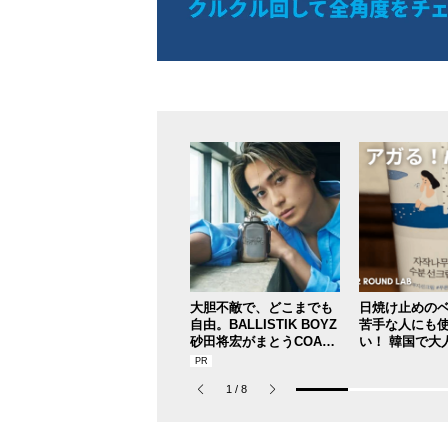
大胆不敵で、どこまでも
日焼け止めの
自由。BALLISTIK BOYZ
苦手な人にも
砂田将宏がまとうCOACH
い！ 韓国で大
の新作フレグランス「コ
レスフリーな“
ーチ ピュア プラチナム
リーム”
1
/
8
パルファム」