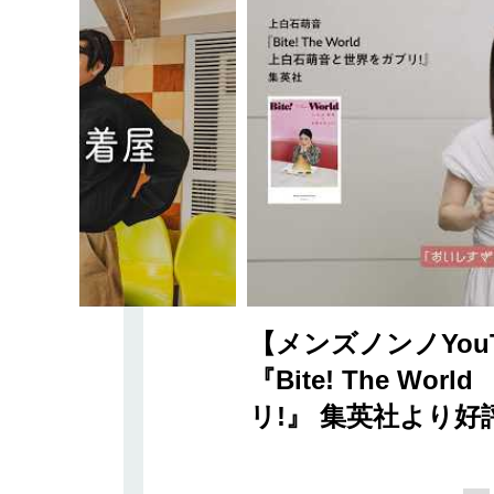
【メンズノンノYou
『Bite! The W
リ!』 集英社より好