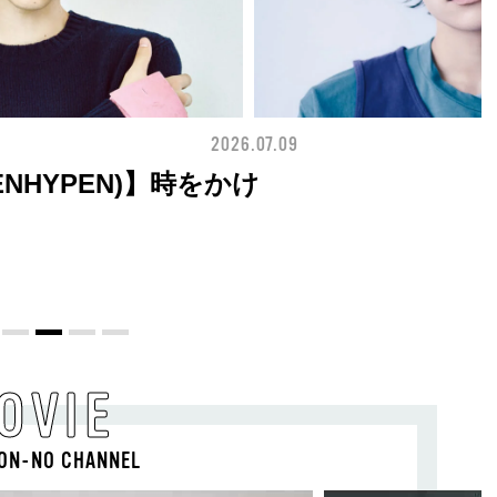
2026.07.09
BEAUTY
I(ENHYPEN)】時をかけ
OVIE
ON-NO CHANNEL