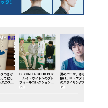
ベタつきが
BEYOND A GOOD BOY
夏のパーマ、さらにあか
自宅
使って欲し
ルイ・ヴィトンのプレ
抜け。N.（エヌドット）
ラッ
人気のスト
フォールコレクションが
のスタイリングアイテム
バス
水分サンク
描くプレッピースタイル
で作る旬ヘアのテクニッ
メレ
クを、人気３サロンに教
ルド
わった！
】