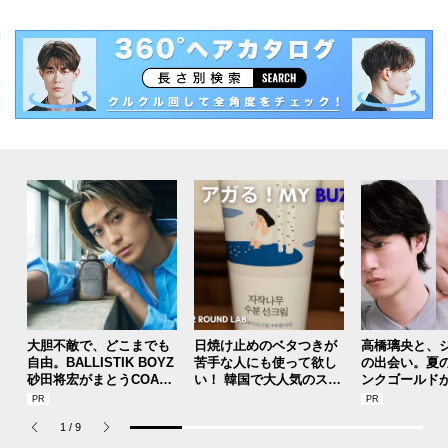
大胆不敵で、どこまでも
日焼け止めのベタつきが
高橋璃央と、
自由。BALLISTIK BOYZ
苦手な人にも使って欲し
の出会い。夏
砂田将宏がまとうCOACH
い！ 韓国で大人気のスト
ンクゴールド
の新作フレグランス「コ
レスフリーな“水分サンク
SUMMER PIN
ーチ ピュア プラチナム
リーム”
Jouete! Vol.1
1
/
9
パルファム」