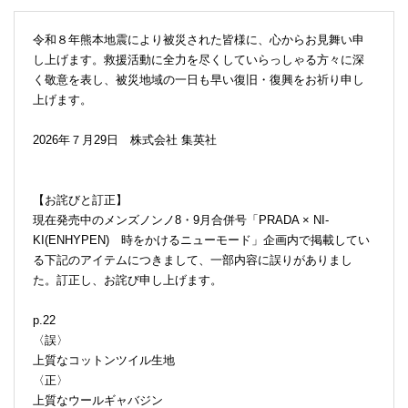
令和８年熊本地震により被災された皆様に、心からお見舞い申
し上げます。救援活動に全力を尽くしていらっしゃる方々に深
く敬意を表し、被災地域の一日も早い復旧・復興をお祈り申し
上げます。
2026年７月29日 株式会社 集英社
【お詫びと訂正】
現在発売中のメンズノンノ8・9月合併号「PRADA × NI-
KI(ENHYPEN) 時をかけるニューモード」企画内で掲載してい
る下記のアイテムにつきまして、一部内容に誤りがありまし
た。訂正し、お詫び申し上げます。
p.22
〈誤〉
上質なコットンツイル生地
〈正〉
上質なウールギャバジン