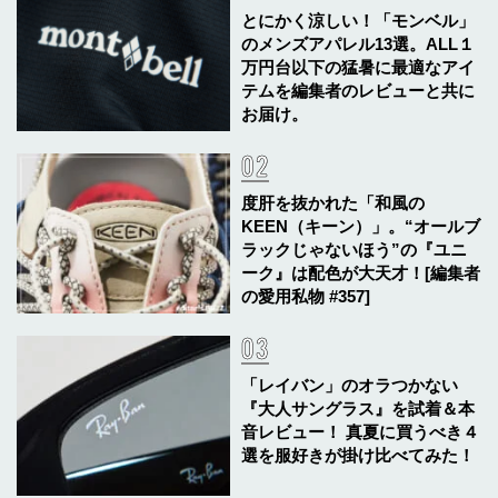
とにかく涼しい！「モンベル」
のメンズアパレル13選。ALL１
万円台以下の猛暑に最適なアイ
テムを編集者のレビューと共に
お届け。
度肝を抜かれた「和風の
KEEN（キーン）」。“オールブ
ラックじゃないほう”の『ユニ
ーク』は配色が大天才！[編集者
の愛用私物 #357]
「レイバン」のオラつかない
『大人サングラス』を試着＆本
音レビュー！ 真夏に買うべき４
選を服好きが掛け比べてみた！