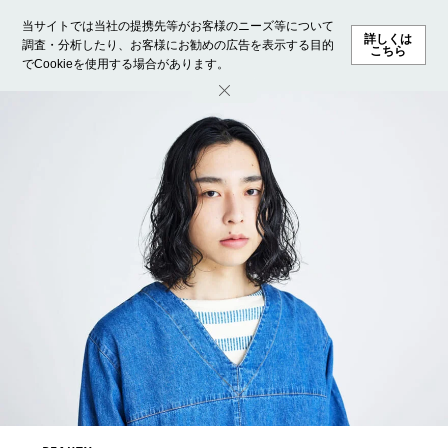
当サイトでは当社の提携先等がお客様のニーズ等について
詳しくは
調査・分析したり、お客様にお勧めの広告を表示する目的
こちら
でCookieを使用する場合があります。
ホーム
モデル募集
ランキング
ファッション
ビューテ