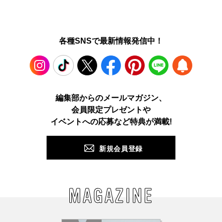
各種SNSで最新情報発信中！
Instagram
TikTok
X
Facebook
Pinterest
LINE
WEB
編集部からのメールマガジン、
会員限定プレゼントや
PUSH
イベントへの応募など特典が満載!
新規会員登録
MAGAZINE