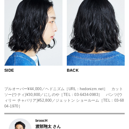
BACK
SIDE
プルオーバー¥44,000／ヘドニズム［URL：hedonizm.net］ カット
ソー(ウティ)¥30,800／にしのや［TEL：03-6434-0983］ パンツ(ウ
ィリー チャバリア)¥52,800／ジェットン ショールーム［TEL：03-68
04-1970］
broocH
渡部翔太
さん