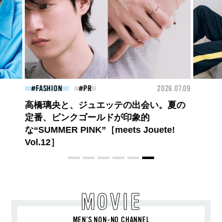
26.07.09
FASHION
2026.07.09
ロエベの新しい世界へようこそ。大胆な
コントラストとレイヤードの先に。装う
喜び、明るいスピリット
MOVIE
MEN’S NON-NO CHANNEL