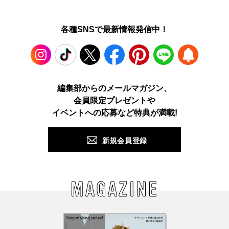
各種SNSで最新情報発信中！
Instagram
TikTok
X
Facebook
Pinterest
LINE
WEB
編集部からのメールマガジン、
会員限定プレゼントや
PUSH
イベントへの応募など特典が満載!
新規会員登録
MAGAZINE