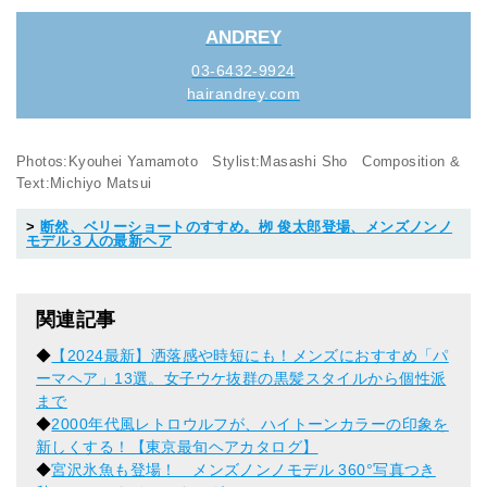
1_シャツ￥39,000／ヨシオクボ
ANDREY
2_ポロシャツ￥24,000／トゥモローランド Tシャツ（ヘイン
ズ）￥2,450／プロップスストア パンツ（ヨーク）￥30,000
03-6432-9924
／スタジオ ファブワーク
hairandrey.com
Photos:Kyouhei Yamamoto Stylist:Masashi Sho Composition &
Text:Michiyo Matsui
断然、ベリーショートのすすめ。栁 俊太郎登場、メンズノンノ
モデル３人の最新ヘア
関連記事
◆
【2024最新】洒落感や時短にも！メンズにおすすめ「パ
ーマヘア」13選。女子ウケ抜群の黒髪スタイルから個性派
まで
◆
2000年代風レトロウルフが、ハイトーンカラーの印象を
新しくする！【東京最旬ヘアカタログ】
◆
宮沢氷魚も登場！ メンズノンノモデル 360°写真つき