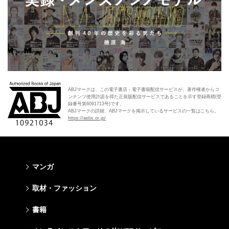
ABJマークは、この電子書店・電子書籍配信サービスが、著作権者からコ
ンテンツ使用許諾を得た正規版配信サービスであることを示す登録商標(登
録番号第6091713号)です。
ABJマークの詳細、ABJマークを掲示しているサービスの一覧はこちら。
https://aebs.or.jp/
マンガ
少年マンガ
青年マンガ
少女マンガ
女性マンガ
取材・ファッション
週刊少年ジャンプ
週刊ヤングジャンプ
りぼん
Cookie
ファッション・美容
芸能・情報・スポーツ
書籍
ジャンプSQ
ヤングジャンプ定期購読デジタル
マーガレット
Cocohana
Seventeen
Myojo
Vジャンプ
ヤンジャン！
別冊マーガレット
office YOU
文芸・文庫・総合
学芸・ノンフィクション・新書
ライトノベル・ノベライズ
キッズ