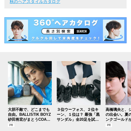
秋のヘアスタイルカタログ
大胆不敵で、どこまでも
３位ウーフォス、２位キ
高橋璃央と、
自由。BALLISTIK BOYZ
ーン、１位は？ 最強「黒
の出会い。夏
砂田将宏がまとうCOACH
サンダル」全20足を試着
ンクゴールド
の新作フレグランス「コ
した服好きモデルのマイ
SUMMER PIN
ーチ ピュア プラチナム
ベストを本音レビューで
Jouete! Vol.1