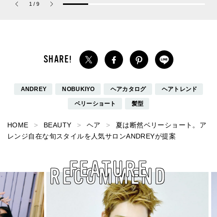
1
/
9
パルファム」
お届け！
ANDREY
NOBUKIYO
ヘアカタログ
ヘアトレンド
ベリーショート
髪型
HOME
BEAUTY
ヘア
夏は断然ベリーショート。ア
レンジ自在な旬スタイルを人気サロンANDREYが提案
FEATURE
RECOMMEND