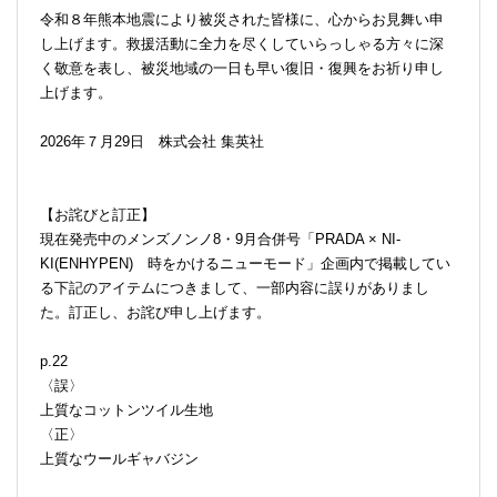
令和８年熊本地震により被災された皆様に、心からお見舞い申
し上げます。救援活動に全力を尽くしていらっしゃる方々に深
く敬意を表し、被災地域の一日も早い復旧・復興をお祈り申し
上げます。
2026年７月29日 株式会社 集英社
【お詫びと訂正】
現在発売中のメンズノンノ8・9月合併号「PRADA × NI-
KI(ENHYPEN) 時をかけるニューモード」企画内で掲載してい
る下記のアイテムにつきまして、一部内容に誤りがありまし
た。訂正し、お詫び申し上げます。
p.22
〈誤〉
上質なコットンツイル生地
〈正〉
上質なウールギャバジン