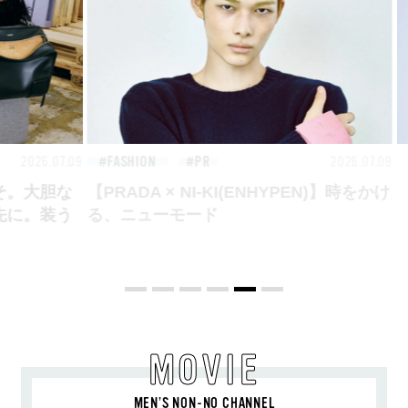
26.07.09
FASHION
2026.07.09
BEA
【PRADA × NI-KI(ENHYPEN)】時をかけ
る、ニューモード
MOVIE
MEN’S NON-NO CHANNEL