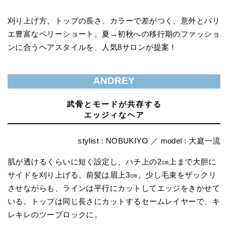
刈り上げ方、トップの長さ、カラーで差がつく、意外とバリ
エ豊富なベリーショート。夏→初秋への移行期のファッショ
ンに合うヘアスタイルを、人気8サロンが提案！
ANDREY
武骨とモードが共存する
エッジィなヘア
stylist : NOBUKIYO ／ model : 大庭一流
肌が透けるくらいに短く設定し、ハチ上の2㎝上まで大胆に
サイドを刈り上げる。前髪は眉上3㎝。少し毛束をザックリ
させながらも、ラインは平行にカットしてエッジをきかせて
いる。トップは同じ長さにカットするセームレイヤーで、キ
レキレのツーブロックに。