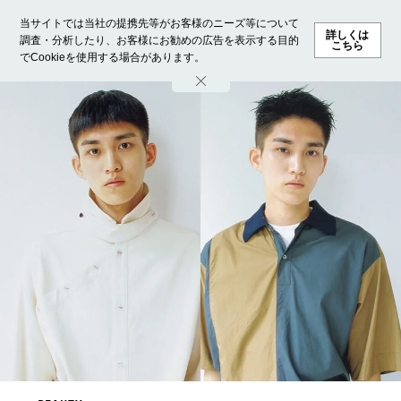
当サイトでは当社の提携先等がお客様のニーズ等について
詳しくは
調査・分析したり、お客様にお勧めの広告を表示する目的
こちら
でCookieを使用する場合があります。
ホーム
モデル募集
ランキング
ファッション
ビューテ