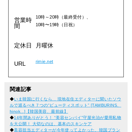
10時～20時（最終受付）、
営業時
10時〜19時（日祝）
間
定休日
月曜休
rimie.net
URL
関連記事
◆
いま韓国に行くなら... 現地在住エディターに聞いたソウ
ルで巡るべき７つの“ビューティスポット” [TAMBURINS、
hinok...]【韓国美容、最前線】
◆
14年間ありがとう！ “美容センパイ”守屋光治が愛用私物
を大公開！ 大切なのは、基本のスキンケア
◆
美容担当エディターが今年使ってよかった、韓国ブラン