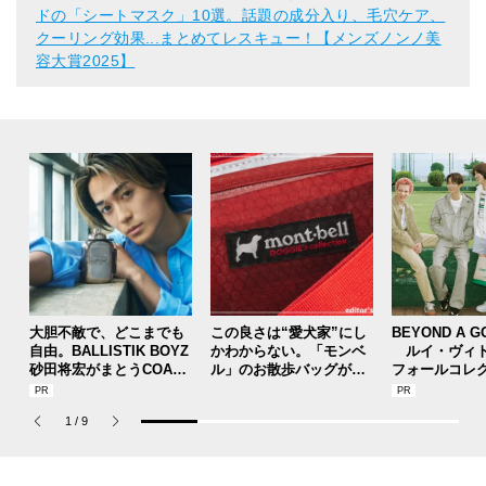
ドの「シートマスク」10選。話題の成分入り、毛穴ケア、
クーリング効果...まとめてレスキュー！【メンズノンノ美
容大賞2025】
大胆不敵で、どこまでも
この良さは“愛犬家”にし
BEYOND A G
自由。BALLISTIK BOYZ
かわからない。「モンベ
ルイ・ヴィト
砂田将宏がまとうCOACH
ル」のお散歩バッグが便
フォールコレ
の新作フレグランス「コ
利すぎて、ついつい語り
描くプレッピ
ーチ ピュア プラチナム
すぎた......。[編集者の愛
1
/
9
パルファム」
用私物 #359]