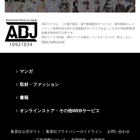
ABJマークは、この電子書店・電子書籍配信サービスが、著作権者からコ
ンテンツ使用許諾を得た正規版配信サービスであることを示す登録商標(登
録番号第6091713号)です。
ABJマークの詳細、ABJマークを掲示しているサービスの一覧はこちら。
https://aebs.or.jp/
マンガ
少年マンガ
青年マンガ
少女マンガ
女性マンガ
取材・ファッション
週刊少年ジャンプ
週刊ヤングジャンプ
りぼん
Cookie
ファッション・美容
芸能・情報・スポーツ
書籍
ジャンプSQ
ヤングジャンプ定期購読デジタル
マーガレット
Cocohana
Seventeen
Myojo
Vジャンプ
ヤンジャン！
別冊マーガレット
office YOU
文芸・文庫・総合
学芸・ノンフィクション・新書
ライトノベル・ノベライズ
キッズ
オンラインストア・その他WEBサービス
non-no
週プレNEWS
最強ジャンプ
となりのヤングジャンプ
マンガMee公式サイト
マンガMee公式サイト
すばる
集英社学芸部 - 学芸・ノンフィクション
集英社Webマガジン コバルト
集英社みらい文庫
BAILA
週プレ グラジャパ!
オンラインストア
その他WEBサービス
少年ジャンプ+
グランドジャンプ
リマコミ
リマコミ
小説すばる
集英社ビジネス書
集英社オレンジ文庫
集英社の児童図書 S-KIDS.LAND
MAQUIA
Sportiva
OTO
集英社アドナビ
ジャンプTOON
ウルトラジャンプ
ジャンプTOON
ジャンプTOON
集英社公式サイト
集英社プライバシーガイドライン
お問い合わせ
集英社 文芸ステーション
集英社新書
シフォン文庫
SPUR
パラスポ
SHUEISHA MANGA-ART HERITAGE
集英社エディターズ・ラボ
ZEBRACK
少年ジャンプ+
ZEBRACK
ZEBRACK
広告掲載について
利用規約・会員規約