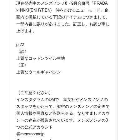
現在発売中のメンズノンノ8・9月合併号「PRADA
× NI-KI(ENHYPEN) 時をかけるニューモード」企
画内で掲載している下記のアイテムにつきまして、
一部内容に誤りがありました。訂正し、お詫び申し
上げます。
p.22
〈誤〉
上質なコットンツイル生地
〈正〉
上質なウールギャバジン
【ご注意ください】
インスタグラムのDMで、集英社やメンズノンノの
スタッフをかたって、架空のメンズノンノの企画で
個人情報や写真などを送らせる、なりすましアカウ
ントの存在が報告されています。メンズノンノの3
つの公式アカウント
@mensnonnojp