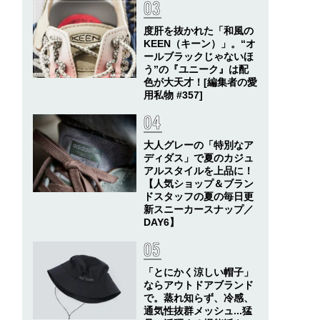
度肝を抜かれた「和風の
KEEN（キーン）」。“オ
ールブラックじゃないほ
う”の『ユニーク』は配
色が大天才！[編集者の愛
用私物 #357]
大人グレーの「特別なア
ディダス」で夏のカジュ
アルスタイルを上品に！
【人気ショップ＆ブラン
ドスタッフの夏の毎日更
新スニーカースナップ／
DAY6】
「とにかく涼しい帽子」
ならアウトドアブランド
で。蒸れ知らず、冷感、
通気性抜群メッシュ...猛