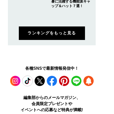
暑に活躍する機能派キャ
ップ＆ハット７選！
ランキングをもっと見る
各種SNSで最新情報発信中！
Instagram
TikTok
X
Facebook
Pinterest
LINE
WEB
編集部からのメールマガジン、
会員限定プレゼントや
PUSH
イベントへの応募など特典が満載!