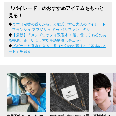
「バイレード」のおすすめアイテムをもっと
見る！
◆
まずは定番の香りから。万能受けする大人のバイレード
「ブランシュ アブソリュ ドゥ パルファン」の話。
◆
【最新】「メンズウッディ系香水20選」優しくも芯のあ
る香調、正しいつけ方や用語解説もチェック！
◆
ビギナーも香水好きも。香りの知識が深まる「基本のノ
ート」を知る