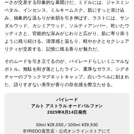
ーさが交差する印象的な幕開けだ。ミドルには、ジャスミン
ペタル、インセンス、ミルキームスク。肌にすっと溶け込
み、抽象的な温もりが余韻を引き伸ばす。ラストには、サン
ダルウッド、カシミアウッド、ソルティアンバー。乾いたウ
ッディさと、官能的な深みがじわりと広がり、肌に寄り添う
ように残り続ける。清潔感と温もり、軽やかさとセクシュア
リティが交差する、記憶に残る香りが魅力だ。
そのムードを引き立てるのが、バイレードらしいミニマルな
ボトル。無駄を削ぎ落としたライン、重厚なガラス、シグネ
チャーのブラックマグネットキャップ。白いラベルに刻まれ
た、語りすぎない美学が香りの存在感を際立たせる。
バイレード
アルト アストラル オードパルファン
2025年8月14日発売
50ml ¥28,050／100ml ¥39,930
BYREDO直営店・公式オンラインストアにて