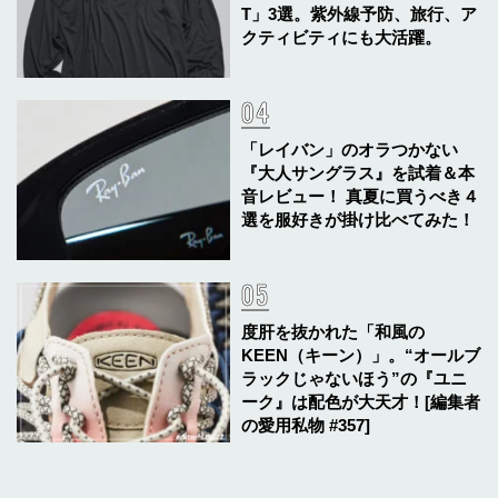
T」3選。紫外線予防、旅行、ア
クティビティにも大活躍。
「レイバン」のオラつかない
『大人サングラス』を試着＆本
音レビュー！ 真夏に買うべき４
選を服好きが掛け比べてみた！
度肝を抜かれた「和風の
KEEN（キーン）」。“オールブ
ラックじゃないほう”の『ユニ
ーク』は配色が大天才！[編集者
の愛用私物 #357]