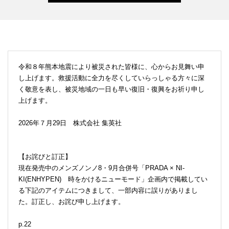
令和８年熊本地震により被災された皆様に、心からお見舞い申
し上げます。救援活動に全力を尽くしていらっしゃる方々に深
く敬意を表し、被災地域の一日も早い復旧・復興をお祈り申し
上げます。
2026年７月29日 株式会社 集英社
【お詫びと訂正】
現在発売中のメンズノンノ8・9月合併号「PRADA × NI-
KI(ENHYPEN) 時をかけるニューモード」企画内で掲載してい
る下記のアイテムにつきまして、一部内容に誤りがありまし
た。訂正し、お詫び申し上げます。
p.22