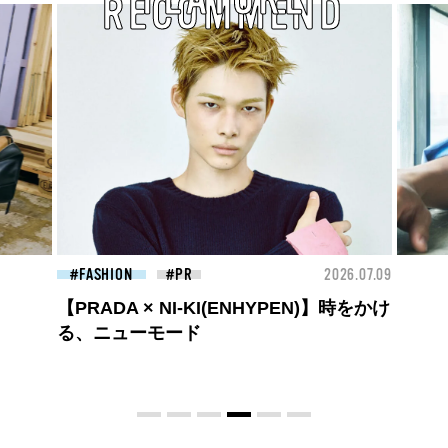
RECOMMEND
26.07.09
BEAUTY
2026.07.27
BEA
大胆不敵で、どこまでも自由。
BALLISTIK BOYZ 砂田将宏がまとう
COACHの新作フレグランス「コーチ ピ
ュア プラチナム パルファム」