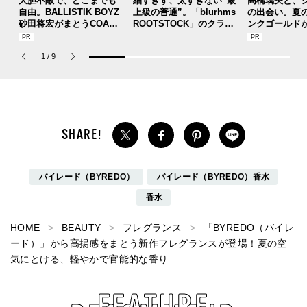
大胆不敵で、どこまでも
細すぎず、太すぎない“最
高橋璃央と、
自由。BALLISTIK BOYZ
上級の普通”。「blurhms
の出会い。夏
砂田将宏がまとうCOACH
ROOTSTOCK」のクラシ
ンクゴールド
の新作フレグランス「コ
ックな黒デニムが大人顔
SUMMER PIN
ーチ ピュア プラチナム
でいい。[編集者の愛用私
Jouete! Vol.1
1
/
9
パルファム」
物 #358]
バイレード（BYREDO）
バイレード（BYREDO）香水
香水
HOME
BEAUTY
フレグランス
「BYREDO（バイレ
ード）」から高揚感をまとう新作フレグランスが登場！夏の空
気にとける、軽やかで官能的な香り
FEATURE