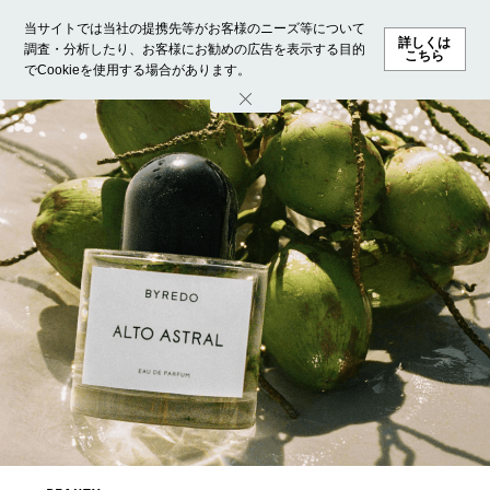
当サイトでは当社の提携先等がお客様のニーズ等について
詳しくは
調査・分析したり、お客様にお勧めの広告を表示する目的
こちら
でCookieを使用する場合があります。
ホーム
モデル募集
ランキング
ファッション
ビューテ