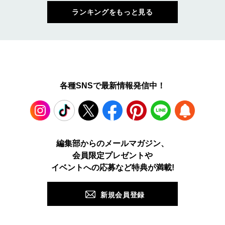
ランキングをもっと見る
各種SNSで最新情報発信中！
Instagram
TikTok
X
Facebook
Pinterest
LINE
WEB
編集部からのメールマガジン、
会員限定プレゼントや
PUSH
イベントへの応募など特典が満載!
新規会員登録