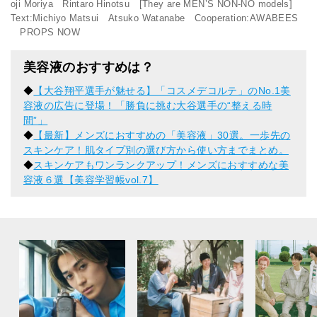
oji Moriya Rintaro Hinotsu [They are MEN’S NON-NO models]
Text:Michiyo Matsui Atsuko Watanabe Cooperation:AWABEES
PROPS NOW
美容液のおすすめは？
◆
【大谷翔平選手が魅せる】「コスメデコルテ」のNo.1美
容液の広告に登場！「勝負に挑む大谷選手の“整える時
間”」
◆
【最新】メンズにおすすめの「美容液」30選。一歩先の
スキンケア！肌タイプ別の選び方から使い方までまとめ。
◆
スキンケアもワンランクアップ！メンズにおすすめな美
容液６選【美容学習帳vol.7】