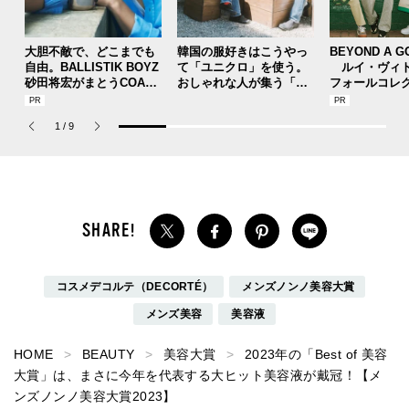
大胆不敵で、どこまでも
韓国の服好きはこうやっ
BEYOND A G
自由。BALLISTIK BOYZ
て「ユニクロ」を使う。
ルイ・ヴィト
砂田将宏がまとうCOACH
おしゃれな人が集う「ソ
フォールコレ
の新作フレグランス「コ
ウル」のカフェ＆ベーカ
描くプレッピ
ーチ ピュア プラチナム
リー、コミュニティスナ
1
/
9
パルファム」
ップ！
コスメデコルテ（DECORTÉ）
メンズノンノ美容大賞
メンズ美容
美容液
HOME
BEAUTY
美容大賞
2023年の「Best of 美容
大賞」は、まさに今年を代表する大ヒット美容液が戴冠！【メ
ンズノンノ美容大賞2023】