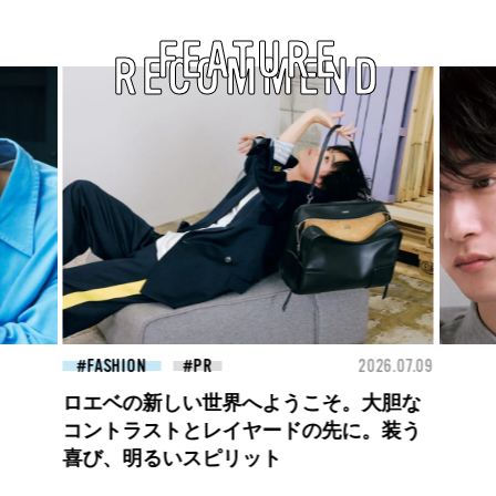
FEATURE
RECOMMEND
26.07.09
FASHION
2026.07.09
BEA
高橋璃央と、ジュエッテの出会い。夏の
定番、ピンクゴールドが印象的
な“SUMMER PINK”［meets Jouete!
Vol.12］