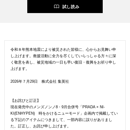
試し読み
令和８年熊本地震により被災された皆様に、心からお見舞い申
し上げます。救援活動に全力を尽くしていらっしゃる方々に深
く敬意を表し、被災地域の一日も早い復旧・復興をお祈り申し
上げます。
2026年７月29日 株式会社 集英社
【お詫びと訂正】
現在発売中のメンズノンノ8・9月合併号「PRADA × NI-
KI(ENHYPEN) 時をかけるニューモード」企画内で掲載してい
る下記のアイテムにつきまして、一部内容に誤りがありまし
た。訂正し、お詫び申し上げます。