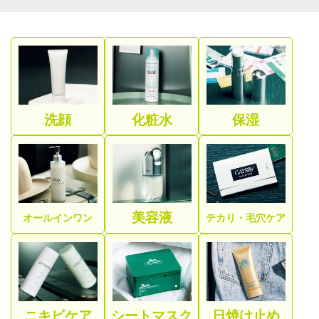
洗顔
化粧水
保湿
美容液
オールインワン
テカり・毛穴ケア
ニキビケア
シートマスク
日焼け止め