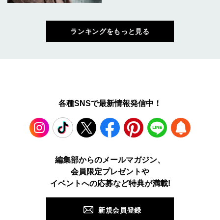
ランキングをもっと見る
各種SNSで最新情報発信中！
Instagram
TikTok
X
Facebook
Pinterest
LINE
WEB
編集部からのメールマガジン、
会員限定プレゼントや
PUSH
イベントへの応募など特典が満載!
新規会員登録