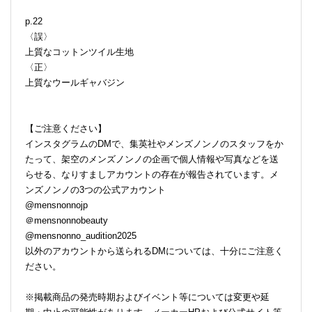
p.22
〈誤〉
上質なコットンツイル生地
〈正〉
上質なウールギャバジン
【ご注意ください】
インスタグラムのDMで、集英社やメンズノンノのスタッフをか
たって、架空のメンズノンノの企画で個人情報や写真などを送
らせる、なりすましアカウントの存在が報告されています。メ
ンズノンノの3つの公式アカウント
@mensnonnojp
＠mensnonnobeauty
@mensnonno_audition2025
以外のアカウントから送られるDMについては、十分にご注意く
ださい。
※掲載商品の発売時期およびイベント等については変更や延