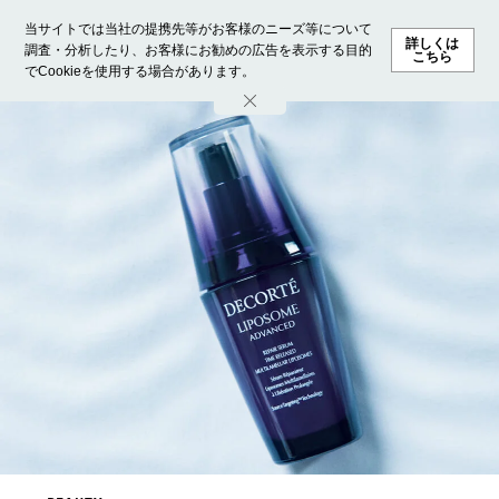
当サイトでは当社の提携先等がお客様のニーズ等について
詳しくは
調査・分析したり、お客様にお勧めの広告を表示する目的
こちら
でCookieを使用する場合があります。
ホーム
モデル募集
ランキング
ファッション
ビューテ