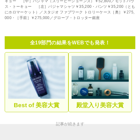
キョー ［中］パジャマ（スリーピージョーンズ）￥52,800／モットハウ
ス・トーキョー ［左］パジャマシャツ￥35,200・パンツ￥35,200（とも
にホロマーケット）／スタジオ ファブワーク トロリーケース［奥］￥275,
000・［手前］￥275,000／グローブ・トロッター銀座
全19部門の結果をWEBでも発表！
Best of 美容大賞
殿堂入り美容大賞