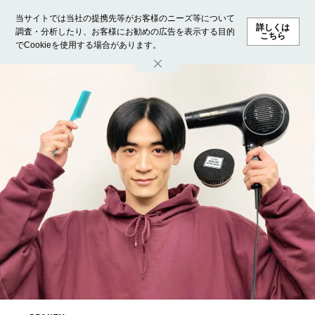
当サイトでは当社の提携先等がお客様のニーズ等について
詳しくは
調査・分析したり、お客様にお勧めの広告を表示する目的
こちら
でCookieを使用する場合があります。
ホーム
モデル募集
ランキング
ファッション
ビューテ