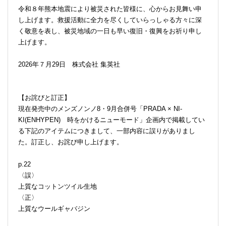
令和８年熊本地震により被災された皆様に、心からお見舞い申
し上げます。救援活動に全力を尽くしていらっしゃる方々に深
く敬意を表し、被災地域の一日も早い復旧・復興をお祈り申し
上げます。
2026年７月29日 株式会社 集英社
【お詫びと訂正】
現在発売中のメンズノンノ8・9月合併号「PRADA × NI-
KI(ENHYPEN) 時をかけるニューモード」企画内で掲載してい
る下記のアイテムにつきまして、一部内容に誤りがありまし
た。訂正し、お詫び申し上げます。
p.22
〈誤〉
上質なコットンツイル生地
〈正〉
上質なウールギャバジン