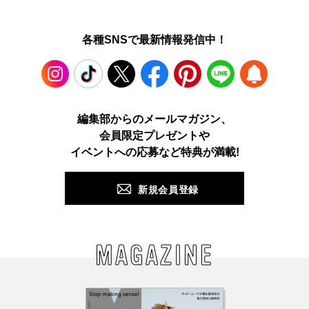
各種SNSで最新情報発信中！
Instagram
TikTok
X
Facebook
Pinterest
LINE
WEB
編集部からのメールマガジン、
会員限定プレゼントや
PUSH
イベントへの応募など特典が満載!
新規会員登録
MAGAZINE