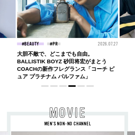
26.07.27
FASHION
2026.07.09
FAS
ロエベの新しい世界へようこそ。大胆な
コントラストとレイヤードの先に。装う
喜び、明るいスピリット
MOVIE
MEN’S NON-NO CHANNEL