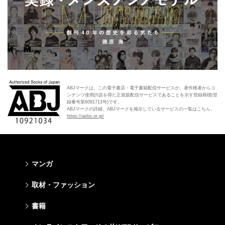
ABJマークは、この電子書店・電子書籍配信サービスが、著作権者からコ
ンテンツ使用許諾を得た正規版配信サービスであることを示す登録商標(登
録番号第6091713号)です。
ABJマークの詳細、ABJマークを掲示しているサービスの一覧はこちら。
https://aebs.or.jp/
マンガ
少年マンガ
青年マンガ
少女マンガ
女性マンガ
取材・ファッション
週刊少年ジャンプ
週刊ヤングジャンプ
りぼん
Cookie
ファッション・美容
芸能・情報・スポーツ
書籍
ジャンプSQ
ヤングジャンプ定期購読デジタル
マーガレット
Cocohana
Seventeen
Myojo
Vジャンプ
ヤンジャン！
別冊マーガレット
office YOU
文芸・文庫・総合
学芸・ノンフィクション・新書
ライトノベル・ノベライズ
キッズ