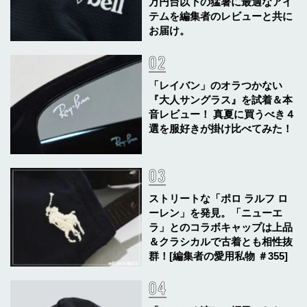
万円台以下の猛暑に最適なアイ
テムを編集者のレビューと共に
お届け。
「レイバン」のオラつかない
『大人サングラス』を試着＆本
音レビュー！ 真夏に買うべき４
選を服好きが掛け比べてみた！
ストリートな「ポロ ラルフ ロ
ーレン」を発見。「ニューエ
ラ」とのコラボキャップは上品
＆クラシカルで古着とも相性抜
群！[編集者の愛用私物 ＃355]