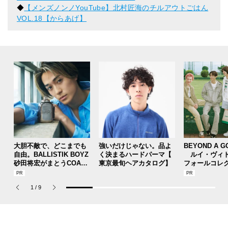
◆
【メンズノンノYouTube】北村匠海のチルアウトごはん
VOL.18【からあげ】
大胆不敵で、どこまでも
強いだけじゃない。品よ
BEYOND A G
自由。BALLISTIK BOYZ
く決まるハードパーマ【
ルイ・ヴィト
砂田将宏がまとうCOACH
東京最旬ヘアカタログ】
フォールコレ
の新作フレグランス「コ
描くプレッピ
ーチ ピュア プラチナム
1
/
9
パルファム」