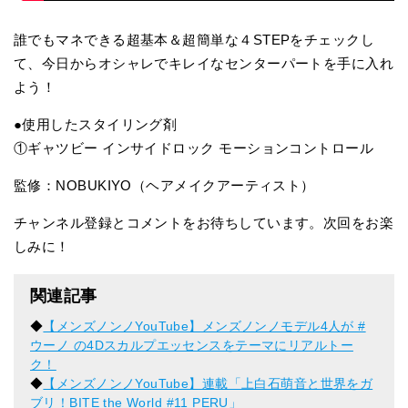
誰でもマネできる超基本＆超簡単な４STEPをチェックし
て、今日からオシャレでキレイなセンターパートを手に入れ
よう！
●使用したスタイリング剤
①ギャツビー インサイドロック モーションコントロール
監修：NOBUKIYO（ヘアメイクアーティスト）
チャンネル登録とコメントをお待ちしています。次回をお楽
しみに！
関連記事
◆
【メンズノンノYouTube】メンズノンノモデル4人が #
ウーノ の4Dスカルプエッセンスをテーマにリアルトー
ク！
◆
【メンズノンノYouTube】連載「上白石萌音と世界をガ
ブリ！BITE the World #11 PERU」