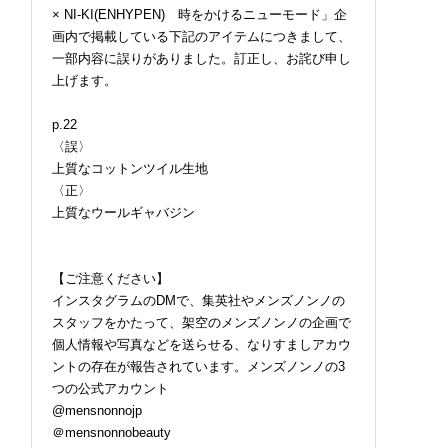
× NI-KI(ENHYPEN) 時をかけるニューモード」企
画内で掲載している下記のアイテムにつきまして、
一部内容に誤りがありました。訂正し、お詫び申し
上げます。
p.22
〈誤〉
上質なコットンツイル生地
〈正〉
上質なウールギャバジン
【ご注意ください】
インスタグラムのDMで、集英社やメンズノンノの
スタッフをかたって、架空のメンズノンノの企画で
個人情報や写真などを送らせる、なりすましアカウ
ントの存在が報告されています。メンズノンノの3
つの公式アカウント
@mensnonnojp
＠mensnonnobeauty