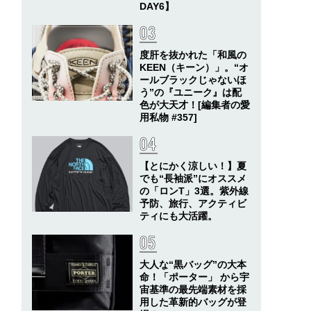
DAY6】
度肝を抜かれた「和風の
KEEN（キーン）」。“オ
ールブラックじゃないほ
う”の『ユニーク』は配
色が大天才！[編集者の愛
用私物 #357]
【とにかく涼しい！】夏
でも“長袖派”にオススメ
の「ロンT」3選。紫外線
予防、旅行、アクティビ
ティにも大活躍。
大人な“黒バッグ”の大本
命！「ポーター」 から宇
宙基準の最先端素材を採
用した革新的バッグが登