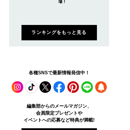
場！
ランキングをもっと見る
各種SNSで最新情報発信中！
Instagram
TikTok
X
Facebook
Pinterest
LINE
WEB
編集部からのメールマガジン、
会員限定プレゼントや
PUSH
イベントへの応募など特典が満載!