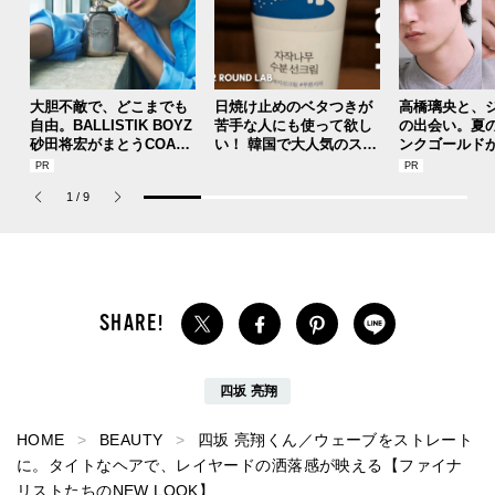
大胆不敵で、どこまでも
日焼け止めのベタつきが
高橋璃央と、
自由。BALLISTIK BOYZ
苦手な人にも使って欲し
の出会い。夏
砂田将宏がまとうCOACH
い！ 韓国で大人気のスト
ンクゴールド
の新作フレグランス「コ
レスフリーな“水分サンク
SUMMER PIN
ーチ ピュア プラチナム
リーム”
Jouete! Vol.1
1
/
9
パルファム」
四坂 亮翔
HOME
BEAUTY
四坂 亮翔くん／ウェーブをストレート
に。タイトなヘアで、レイヤードの洒落感が映える【ファイナ
リストたちのNEW LOOK】