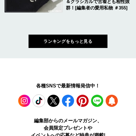
＆クラシカルで古着とも相性抜
群！[編集者の愛用私物 ＃355]
ランキングをもっと見る
各種SNSで最新情報発信中！
Instagram
TikTok
X
Facebook
Pinterest
LINE
WEB
編集部からのメールマガジン、
会員限定プレゼントや
PUSH
イベントへの応募など特典が満載!