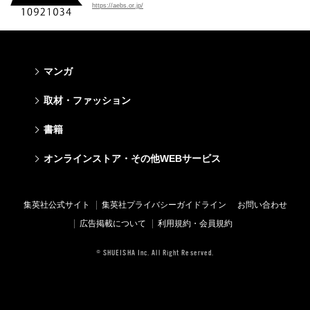
https://aebs.or.jp/
マンガ
少年マンガ
青年マンガ
少女マンガ
女性マンガ
取材・ファッション
週刊少年ジャンプ
週刊ヤングジャンプ
りぼん
Cookie
ファッション・美容
芸能・情報・スポーツ
書籍
ジャンプSQ
ヤングジャンプ定期購読デジタル
マーガレット
Cocohana
Seventeen
Myojo
Vジャンプ
ヤンジャン！
別冊マーガレット
office YOU
文芸・文庫・総合
学芸・ノンフィクション・新書
ライトノベル・ノベライズ
キッズ
オンラインストア・その他WEBサービス
non-no
週プレNEWS
最強ジャンプ
となりのヤングジャンプ
マンガMee公式サイト
マンガMee公式サイト
すばる
集英社学芸部 - 学芸・ノンフィクション
集英社Webマガジン コバルト
集英社みらい文庫
BAILA
週プレ グラジャパ!
オンラインストア
その他WEBサービス
少年ジャンプ+
グランドジャンプ
リマコミ
リマコミ
小説すばる
集英社ビジネス書
集英社オレンジ文庫
集英社の児童図書 S-KIDS.LAND
MAQUIA
Sportiva
OTO
集英社アドナビ
ジャンプTOON
ウルトラジャンプ
ジャンプTOON
ジャンプTOON
集英社公式サイト
集英社プライバシーガイドライン
お問い合わせ
集英社 文芸ステーション
集英社新書
シフォン文庫
SPUR
パラスポ
SHUEISHA MANGA-ART HERITAGE
集英社エディターズ・ラボ
ZEBRACK
少年ジャンプ+
ZEBRACK
ZEBRACK
広告掲載について
利用規約・会員規約
web 集英社文庫
集英社新書プラス - 知の水先案内人
ダッシュエックス文庫公式サイト
LEE
ジャンプキャラクターズストア
ジャンプルーキー！
ジャンプTOON
マンガMeets
マンガMeets
青春と読書
1日5分で、明日は変わる よみタイ yomitai
JUMP j-BOOKS
eclat
© SHUEISHA Inc. All Right Reserved.
HAPPY PLUS STORE
S-MANGA
ZEBRACK
S-MANGA
S-MANGA
アジア人物史
kotoba
T JAPAN
SHUEISHA VOX
集英社ジャンプリミックス
S-MANGA
集英社コミック文庫
集英社コミック文庫
e!集英社
HAPPY PLUS ONE
LEEマルシェ
集英社コミック文庫
集英社ジャンプリミックス
情報・知識＆オピニオン imidas
MEN'S NON-NO
SHOP Marisol