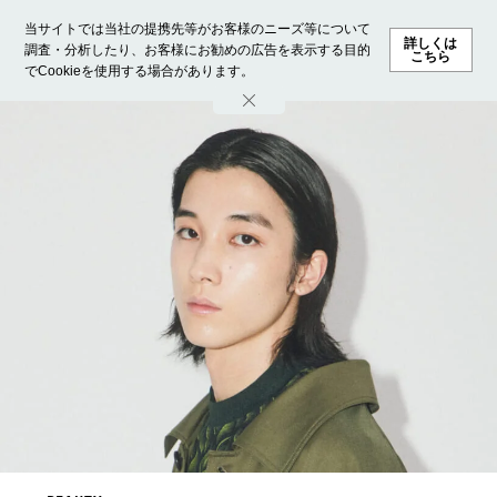
当サイトでは当社の提携先等がお客様のニーズ等について
詳しくは
調査・分析したり、お客様にお勧めの広告を表示する目的
こちら
でCookieを使用する場合があります。
ホーム
モデル募集
ランキング
ファッション
ビューテ