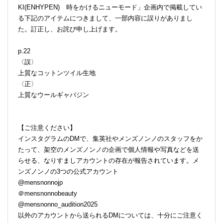
KI(ENHYPEN) 時をかけるニューモード」企画内で掲載してい
る下記のアイテムにつきまして、一部内容に誤りがありまし
た。訂正し、お詫び申し上げます。
p.22
〈誤〉
上質なコットンツイル生地
〈正〉
上質なウールギャバジン
【ご注意ください】
インスタグラムのDMで、集英社やメンズノンノのスタッフをか
たって、架空のメンズノンノの企画で個人情報や写真などを送
らせる、なりすましアカウントの存在が報告されています。メ
ンズノンノの3つの公式アカウント
@mensnonnojp
＠mensnonnobeauty
@mensnonno_audition2025
以外のアカウントから送られるDMについては、十分にご注意く