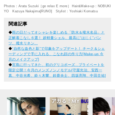
Photos：Arata Suzuki［go relax E more］ Hair&Make-up：NOBUKI
YO Kazuya Nakajima[RUNO] Stylist：Yoshiaki Komatsu
関連記事
◆
雨の日だってオシャレを楽しめる「防水＆撥水名品」と
正解着こなし６選！ 超軽量シェル、最高に“はじく”パン
ツ、撥水リネン...
◆
“自然な血色と影”で印象をアップデート！ チーク＆シェ
ーディングで手に入れる、こなれ顔の作り方[Make-up 今
月のメイクアップ]
◆
宮島に行ってきた、初のグリコポーズ...プライベートを
限定公開！今月のメンズノンノモデル[守屋光治、安西一
真、中谷光希、鈴々木響、鈴鹿央士、四坂亮翔、中田圭祐]