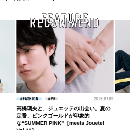
FEATURE
RECOMMEND
26.07.09
FASHION
2026.07.09
BEA
ロエベの新しい世界へようこそ。大胆な
コントラストとレイヤードの先に。装う
喜び、明るいスピリット