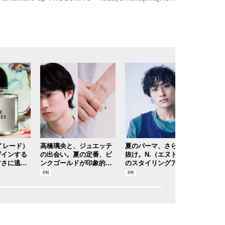
バイレード）
高橋璃央と、ジュエッテ
夏のパーマ、さらにあか
度肝
ザインする
の出会い。夏の定番、ピ
抜け。N.（エヌドット）
KE
甘さに逃げ
ンクゴールドが印象的な“
のスタイリングアイテム
ール
た“新バニ
SUMMER PINK”［meets
で作る旬ヘアのテクニッ
う”
？【8月13
Jouete! Vol.12］
クを、人気３サロンに教
が大
発売】
わった！
私物 