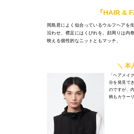
『HAIR & 
岡島君によく似合っているウルフヘアを
沿わせ、襟足にはくびれを。顔周りは内
映える個性的なニットともマッチ。
＼ 本
「ヘアメイ
分を発見で
のですが、
柄もカラー