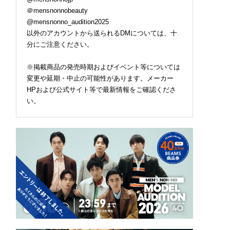
＠mensnonnobeauty
@mensnonno_audition2025
以外のアカウントから送られるDMについては、十
分にご注意ください。
※掲載商品の発売時期およびイベント等については
変更や延期・中止の可能性があります。メーカー
HPおよび公式サイト等で最新情報をご確認くださ
い。
を抜かれた「和風の
ロエベの新しい世界へよ
【とにかく涼しい！】
EN（キーン）」。“オ
うこそ。大胆なコントラ
でも“長袖派”にオスス
ブラックじゃないほ
ストとレイヤードの先に
の「ロンT」3選。紫外
の『ユニーク』は配色
。装う喜び、明るいスピ
予防、旅行、アクティ
天才！[編集者の愛用
リット
ティにも大活躍。
#357]