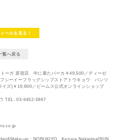
フィールを見る！
一覧へ戻る
0／トーガ 原宿店 中に着たパーカ￥49,500／ディーゼ
0／エフシーイーフラッグシップストアトウキョウ パンツ
パライズ)￥19,800／ビームス公式オンラインショップ
: 03-6452-5867
co.jp
］ Hair&Make-up：NOBUKIYO Kazuya Nakajima[RUN