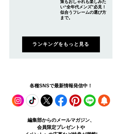
策もおしゃれも楽しみた
い“全年代メンズ”必見！
似合うフレームの選び方
まで。
ランキングをもっと見る
各種SNSで最新情報発信中！
Instagram
TikTok
X
Facebook
Pinterest
LINE
WEB
編集部からのメールマガジン、
会員限定プレゼントや
PUSH