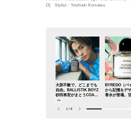
O] Stylist：Yoshiaki Komatsu
大胆不敵で、どこまでも
BYREDO（
自由。BALLISTIK BOYZ
から記憶をデ
砂田将宏がまとうCOACH
香水が登場。
の新作フレグランス「コ
ない、洗練され
ーチ ピュア プラチナム
ラ”の魅力とは
1
/
8
パルファム」
日（木）全国