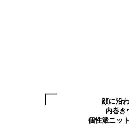
顔に沿
内巻き
個性派ニッ