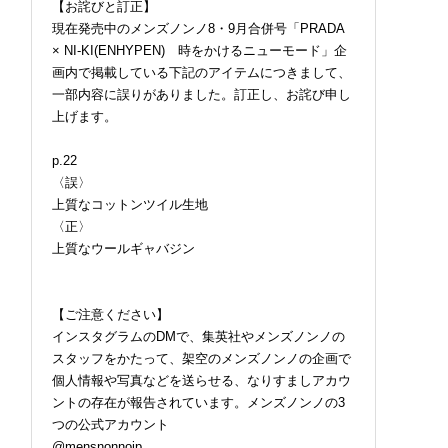
【お詫びと訂正】
現在発売中のメンズノンノ8・9月合併号「PRADA
× NI-KI(ENHYPEN) 時をかけるニューモード」企
画内で掲載している下記のアイテムにつきまして、
一部内容に誤りがありました。訂正し、お詫び申し
上げます。
p.22
〈誤〉
上質なコットンツイル生地
〈正〉
上質なウールギャバジン
【ご注意ください】
インスタグラムのDMで、集英社やメンズノンノの
スタッフをかたって、架空のメンズノンノの企画で
個人情報や写真などを送らせる、なりすましアカウ
ントの存在が報告されています。メンズノンノの3
つの公式アカウント
@mensnonnojp