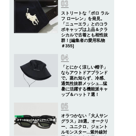
ストリートな「ポロ ラル
フ ローレン」を発見。
「ニューエラ」とのコラ
ボキャップは上品＆クラ
シカルで古着とも相性抜
群！[編集者の愛用私物
＃355]
「とにかく涼しい帽子」
ならアウトドアブランド
で。蒸れ知らず、冷感、
通気性抜群メッシュ...猛
暑に活躍する機能派キャ
ップ＆ハット７選！
オラつかない「大人サン
グラス」28選。オークリ
ー、ユニクロ、ジェント
ルモンスター...紫外線対