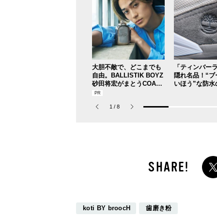
大胆不敵で、どこまでも
「ティンバー
自由。BALLISTIK BOYZ
隠れ名品！“ブ
砂田将宏がまとうCOACH
いほう”な防水
の新作フレグランス「コ
ーカーを大人
ーチ ピュア プラチナム
で。【人気シ
1
/
8
パルファム」
ランドスタッ
日更新スニー
プ／DAY8】
koti BY broocH
歯磨き粉