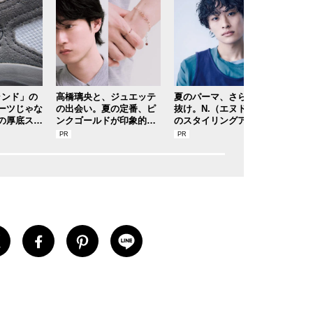
ランド」の
高橋璃央と、ジュエッテ
夏のパーマ、さらにあか
１位
ーツじゃな
の出会い。夏の定番、ピ
抜け。N.（エヌドット）
ラつ
の厚底スニ
ンクゴールドが印象的な“
のスタイリングアイテム
ラス
ストリート
SUMMER PINK”［meets
で作る旬ヘアのテクニッ
ー！
ョップ＆ブ
Jouete! Vol.12］
クを、人気３サロンに教
モン
フの夏の毎
わった！
か【
カースナッ
】