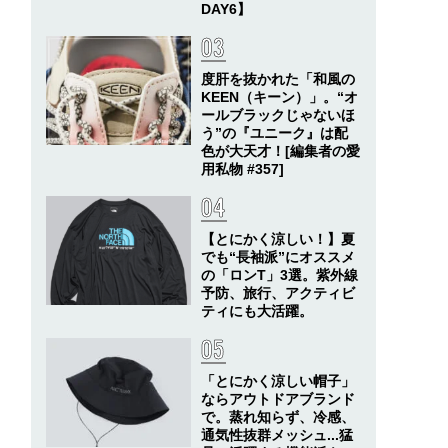
DAY6】
度肝を抜かれた「和風の
KEEN（キーン）」。“オ
ールブラックじゃないほ
う”の『ユニーク』は配
色が大天才！[編集者の愛
用私物 #357]
【とにかく涼しい！】夏
でも“長袖派”にオススメ
の「ロンT」3選。紫外線
予防、旅行、アクティビ
ティにも大活躍。
「とにかく涼しい帽子」
ならアウトドアブランド
で。蒸れ知らず、冷感、
通気性抜群メッシュ...猛