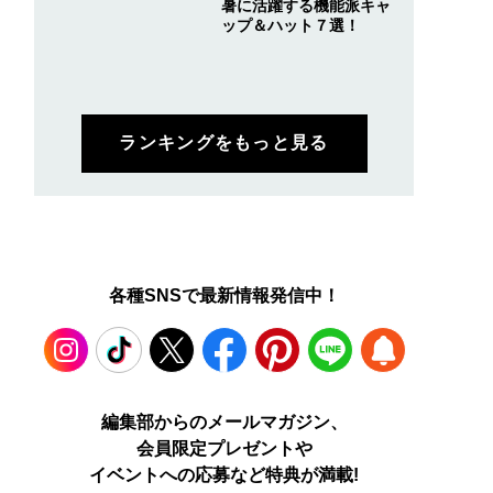
暑に活躍する機能派キャ
ップ＆ハット７選！
ランキングをもっと見る
各種SNSで最新情報発信中！
Instagram
TikTok
X
Facebook
Pinterest
LINE
WEB
編集部からのメールマガジン、
会員限定プレゼントや
PUSH
イベントへの応募など特典が満載!