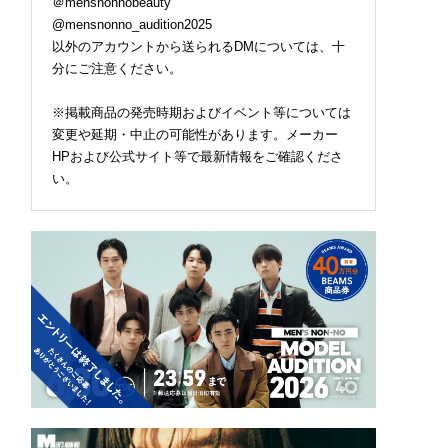
＠mensnonnobeauty
@mensnonno_audition2025
以外のアカウントから送られるDMについては、十
分にご注意ください。
※掲載商品の発売時期およびイベント等については
変更や延期・中止の可能性があります。メーカー
は「レイバン」のオ
ロエベの新しい世界へよ
【ユニクロ ユーの黒い
かない『大人サング
うこそ。大胆なコントラ
スパ名品】もうカーゴ
HPおよび公式サイト等で最新情報をご確認くださ
』試着＆本音レビュ
ストとレイヤードの先に
ンツはこれでいい。ワ
い。
上着なのに涼しい「
。装う喜び、明るいスピ
ドローブに加えたい最
ベル」の隠れ名品ほ
リット
の１本／Uniqlo U ワイ
週間人気記事ベスト5
フィットカーゴパンツ