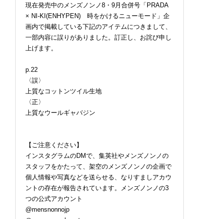
現在発売中のメンズノンノ8・9月合併号「PRADA
× NI-KI(ENHYPEN) 時をかけるニューモード」企
画内で掲載している下記のアイテムにつきまして、
一部内容に誤りがありました。訂正し、お詫び申し
上げます。
p.22
〈誤〉
上質なコットンツイル生地
〈正〉
上質なウールギャバジン
【ご注意ください】
インスタグラムのDMで、集英社やメンズノンノの
スタッフをかたって、架空のメンズノンノの企画で
個人情報や写真などを送らせる、なりすましアカウ
ントの存在が報告されています。メンズノンノの3
つの公式アカウント
@mensnonnojp