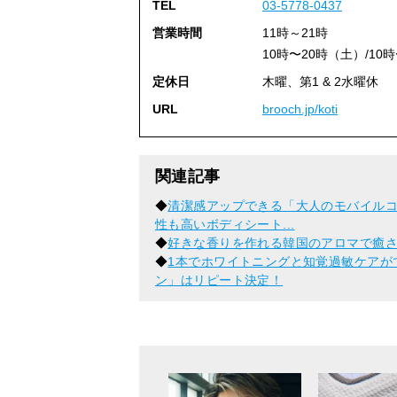
TEL
03-5778-0437
営業時間
11時～21時
10時〜20時（土）/10
定休日
木曜、第1 & 2水曜休
URL
brooch.jp/koti
関連記事
◆
清潔感アップできる「大人のモバイル
性も高いボディシート...
◆
好きな香りを作れる韓国のアロマで癒されてま
◆
1本でホワイトニングと知覚過敏ケアが
ン」はリピート決定！