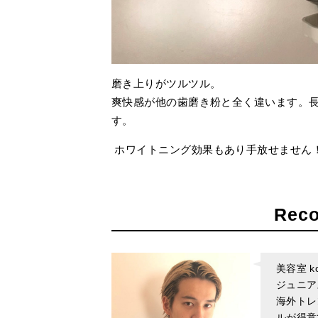
磨き上りがツルツル。
爽快感が他の歯磨き粉と全く違います。
す。
ホワイトニング効果もあり手放せません
Rec
美容室 kot
ジュニ
海外トレ
ルが得意