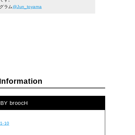
グラム
@Jun_toyama
Information
i BY broocH
-10