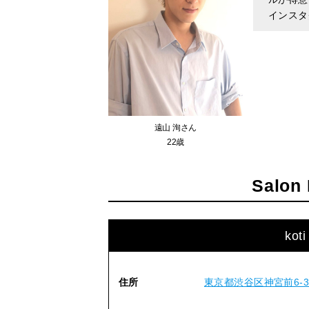
インスタ
遠山 洵さん
22歳
Salon 
kot
住所
東京都渋谷区神宮前6-31