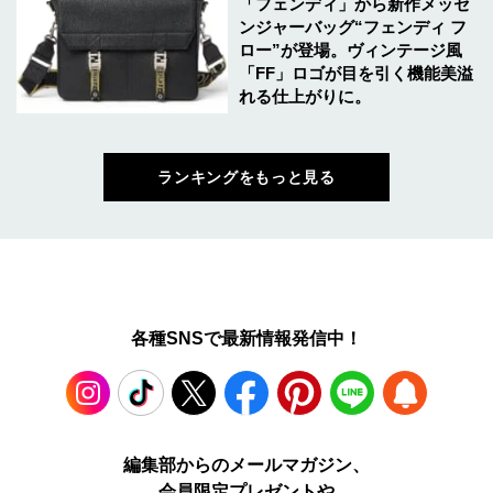
「フェンディ」から新作メッセ
ンジャーバッグ“フェンディ フ
ロー”が登場。ヴィンテージ風
「FF」ロゴが目を引く機能美溢
れる仕上がりに。
ランキングをもっと見る
各種SNSで最新情報発信中！
Instagram
TikTok
X
Facebook
Pinterest
LINE
WEB
編集部からのメールマガジン、
会員限定プレゼントや