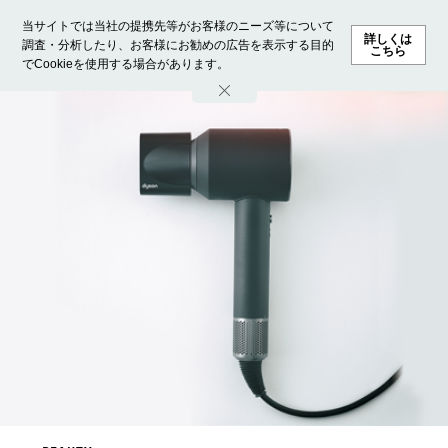
当サイトでは当社の提携先等がお客様のニーズ等について
詳しくは
調査・分析したり、お客様にお勧めの広告を表示する目的
こちら
でCookieを使用する場合があります。
ホーム
モデル募集
ランキング
ファッション
ビューテ