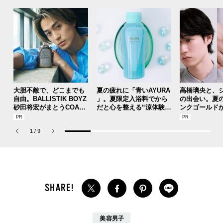
大胆不敵で、どこまでも
夏の疲れに「青いAYURA
高橋璃央と、
自由。BALLISTIK BOYZ
」。夏限定入浴料でから
の出会い。夏
砂田将宏がまとうCOACH
だと心を整える“涼体験”
ンクゴールド
の新作フレグランス「コ
を【ひんやりコスメレビ
SUMMER PIN
ーチ ピュア プラチナム
ュー／アユーラ「メディ
Jouete! Vol.1
1
/
9
パルファム」
テーションバス（香涼み
）α」】
美容男子