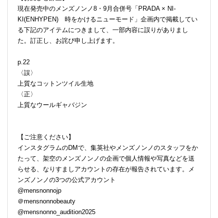
現在発売中のメンズノンノ8・9月合併号「PRADA × NI-
KI(ENHYPEN) 時をかけるニューモード」企画内で掲載してい
る下記のアイテムにつきまして、一部内容に誤りがありまし
た。訂正し、お詫び申し上げます。
p.22
〈誤〉
上質なコットンツイル生地
〈正〉
上質なウールギャバジン
【ご注意ください】
インスタグラムのDMで、集英社やメンズノンノのスタッフをか
たって、架空のメンズノンノの企画で個人情報や写真などを送
らせる、なりすましアカウントの存在が報告されています。メ
ンズノンノの3つの公式アカウント
@mensnonnojp
＠mensnonnobeauty
@mensnonno_audition2025