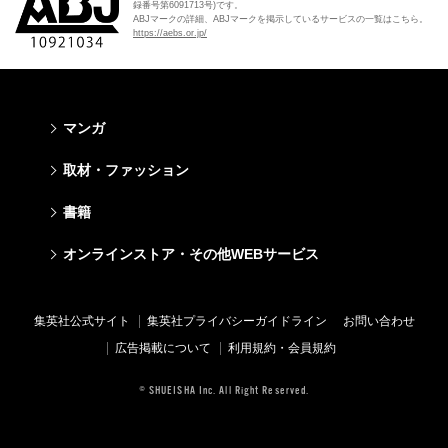
録番号第6091713号)です。
ABJマークの詳細、ABJマークを掲示しているサービスの一覧はこちら。
https://aebs.or.jp/
マンガ
少年マンガ
青年マンガ
少女マンガ
女性マンガ
取材・ファッション
週刊少年ジャンプ
週刊ヤングジャンプ
りぼん
Cookie
ファッション・美容
芸能・情報・スポーツ
書籍
ジャンプSQ
ヤングジャンプ定期購読デジタル
マーガレット
Cocohana
Seventeen
Myojo
Vジャンプ
ヤンジャン！
別冊マーガレット
office YOU
文芸・文庫・総合
学芸・ノンフィクション・新書
ライトノベル・ノベライズ
キッズ
オンラインストア・その他WEBサービス
non-no
週プレNEWS
最強ジャンプ
となりのヤングジャンプ
マンガMee公式サイト
マンガMee公式サイト
すばる
集英社学芸部 - 学芸・ノンフィクション
集英社Webマガジン コバルト
集英社みらい文庫
BAILA
週プレ グラジャパ!
オンラインストア
その他WEBサービス
少年ジャンプ+
グランドジャンプ
リマコミ
リマコミ
小説すばる
集英社ビジネス書
集英社オレンジ文庫
集英社の児童図書 S-KIDS.LAND
MAQUIA
Sportiva
OTO
集英社アドナビ
ジャンプTOON
ウルトラジャンプ
ジャンプTOON
ジャンプTOON
集英社公式サイト
集英社プライバシーガイドライン
お問い合わせ
集英社 文芸ステーション
集英社新書
シフォン文庫
SPUR
パラスポ
SHUEISHA MANGA-ART HERITAGE
集英社エディターズ・ラボ
ZEBRACK
少年ジャンプ+
ZEBRACK
ZEBRACK
広告掲載について
利用規約・会員規約
web 集英社文庫
集英社新書プラス - 知の水先案内人
ダッシュエックス文庫公式サイト
LEE
ジャンプキャラクターズストア
ジャンプルーキー！
ジャンプTOON
マンガMeets
マンガMeets
青春と読書
1日5分で、明日は変わる よみタイ yomitai
JUMP j-BOOKS
eclat
© SHUEISHA Inc. All Right Reserved.
HAPPY PLUS STORE
S-MANGA
ZEBRACK
S-MANGA
S-MANGA
アジア人物史
kotoba
T JAPAN
SHUEISHA VOX
集英社ジャンプリミックス
S-MANGA
集英社コミック文庫
集英社コミック文庫
e!集英社
HAPPY PLUS ONE
LEEマルシェ