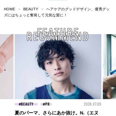
HOME
BEAUTY
ヘアケアのグッドデザイン。優秀グッ
ズにはちょっと奮発して元気な髪に！
FEATURE
RECOMMEND
26.07.09
BEAUTY
2026.07.27
FAS
大胆不敵で、どこまでも自由。