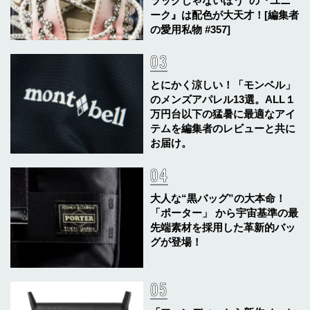
ラックじゃないほう”の『ユニ
ーク』は配色が大天才！[編集者
の愛用私物 #357]
とにかく涼しい！「モンベル」
のメンズアパレル13選。ALL１
万円台以下の猛暑に最適なアイ
テムを編集者のレビューと共に
お届け。
大人な“黒バッグ”の大本命！
「ポーター」 から宇宙基準の最
先端素材を採用した革新的バッ
グが登場！