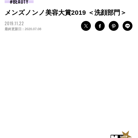
BEAUTY
メンズノンノ美容大賞2019 ＜洗顔部門＞
2019.11.22
２位 THREE フォー・メン ジェントリング フォーム
最終更新日 :
2020.07.08
「もちもちな泡の感触も、洗顔しているときの肌状態も、香り
も、すべてがやさしい！ しっとりと洗い上がります」
（BRIDGE 美容師 並木一樹さん）。「男性用の洗顔料で、乾燥
肌にもいいという稀有なアイテム。パッケージもおしゃれ」（ム
ロフィス プレス 嶋田哲也さん）。80g ￥3,800／THREE