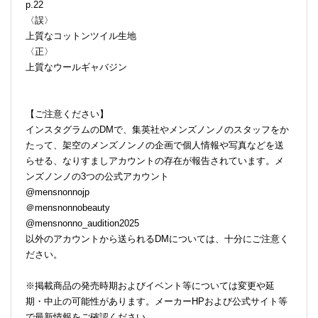
p.22
〈誤〉
上質なコットンツイル生地
〈正〉
上質なウールギャバジン
【ご注意ください】
インスタグラムのDMで、集英社やメンズノンノのスタッフをか
たって、架空のメンズノンノの企画で個人情報や写真などを送
らせる、なりすましアカウントの存在が報告されています。メ
ンズノンノの3つの公式アカウント
@mensnonnojp
＠mensnonnobeauty
@mensnonno_audition2025
以外のアカウントから送られるDMについては、十分にご注意く
ださい。
※掲載商品の発売時期およびイベント等については変更や延
期・中止の可能性があります。メーカーHPおよび公式サイト等
で最新情報をご確認ください。