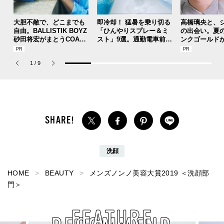
大胆不敵で、どこまでも
即冷却！ 猛暑を乗り切る
高橋璃央と、
自由。BALLISTIK BOYZ
「ひんやりスプレー＆ミ
の出会い。夏
砂田将宏がまとうCOACH
スト」9選。通勤電車前、
ンクゴールド
の新作フレグランス「コ
運動後、日中...全シーン
SUMMER PIN
ーチ ピュア プラチナム
で頼れる夏のメンズのマ
Jouete! Vol.1
1
/
9
パルファム」
ストハブ。
洗顔
HOME
BEAUTY
メンズノンノ美容大賞2019 ＜洗顔部
門＞
FEATURE