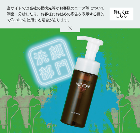
当サイトでは当社の提携先等がお客様のニーズ等について
詳しくは
調査・分析したり、お客様にお勧めの広告を表示する目的
こちら
でCookieを使用する場合があります。
ホーム
モデル募集
ランキング
ファッション
ビューテ