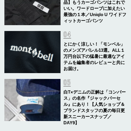
品】もうカーゴパンツはこれで
いい。ワードローブに加えたい
最強の１本／Uniqlo U ワイドフ
ィットカーゴパンツ
とにかく涼しい！「モンベル」
のメンズアパレル13選。ALL１
万円台以下の猛暑に最適なアイ
テムを編集者のレビューと共に
お届け。
白T×デニムの正解は「コンバー
ス」の名作『ジャックパーセ
ル』にあり！【人気ショップ＆
ブランドスタッフの夏の毎日更
新スニーカースナップ／
DAY9】