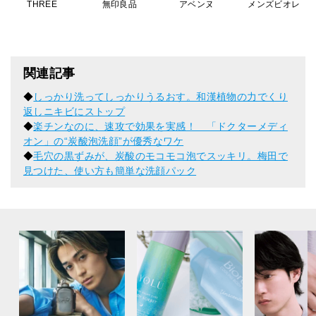
THREE
無印良品
アベンヌ
メンズビオレ
関連記事
◆
しっかり洗ってしっかりうるおす。和漢植物の力でくり
返しニキビにストップ
◆
楽チンなのに、速攻で効果を実感！ 「ドクターメディ
オン」の“炭酸泡洗顔”が優秀なワケ
◆
毛穴の黒ずみが、炭酸のモコモコ泡でスッキリ。梅田で
見つけた、使い方も簡単な洗顔パック