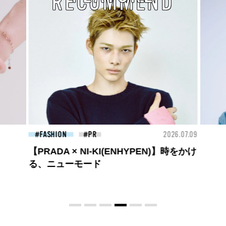
RECOMMEND
26.07.09
BEAUTY
2026.07.09
FAS
夏のパーマ、さらにあか抜け。N.（エヌ
ドット）のスタイリングアイテムで作る
旬ヘアのテクニックを、人気３サロンに
教わった！