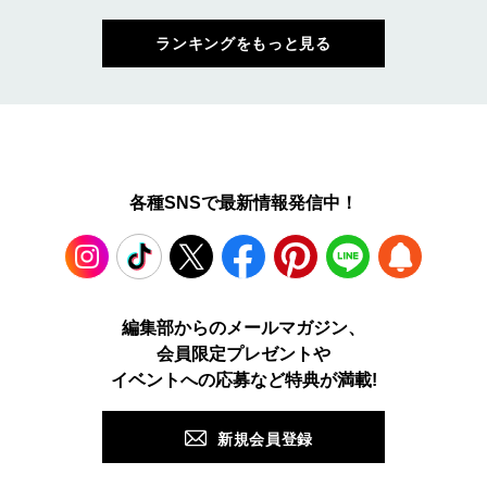
ランキングをもっと見る
各種SNSで最新情報発信中！
Instagram
TikTok
X
Facebook
Pinterest
LINE
WEB
編集部からのメールマガジン、
会員限定プレゼントや
PUSH
イベントへの応募など特典が満載!
新規会員登録