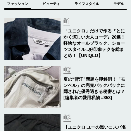
「ユニクロ」だけで作る『とに
かく涼しい大人コーデ』20選！
軽快なオールブラック、ショー
ツスタイル...好印象テクを総ま
とめ！【UNIQLO】
夏の“背汗”問題を即解消！「モ
ンベル」の完売バックパックに
隠された優秀過ぎる秘密とは？
[編集者の愛用私物 #353]
【ユニクロ ユーの黒いコスパ名