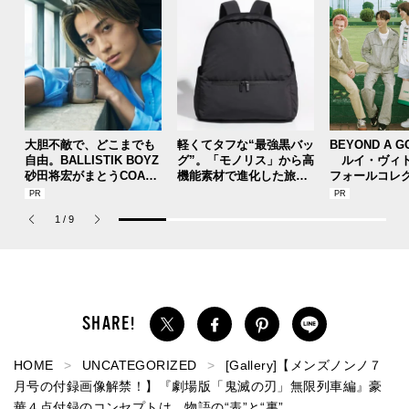
大胆不敵で、どこまでも
軽くてタフな“最強黒バッ
BEYOND A G
自由。BALLISTIK BOYZ
グ”。「モノリス」から高
ルイ・ヴィト
砂田将宏がまとうCOACH
機能素材で進化した旅行
フォールコレ
の新作フレグランス「コ
や通勤に大活躍な全５型
描くプレッピ
ーチ ピュア プラチナム
が登場！
1
/
9
パルファム」
HOME
UNCATEGORIZED
[Gallery]【メンズノンノ７
月号の付録画像解禁！】『劇場版「鬼滅の刃」無限列車編』豪
華４点付録のコンセプトは、物語の“表”と“裏”