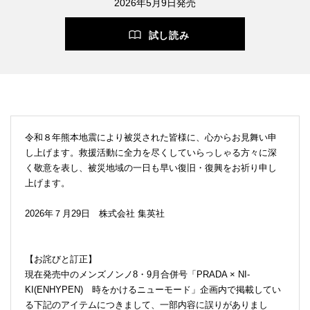
2026年5月9日発売
試し読み
令和８年熊本地震により被災された皆様に、心からお見舞い申
し上げます。救援活動に全力を尽くしていらっしゃる方々に深
く敬意を表し、被災地域の一日も早い復旧・復興をお祈り申し
上げます。
2026年７月29日 株式会社 集英社
【お詫びと訂正】
現在発売中のメンズノンノ8・9月合併号「PRADA × NI-
KI(ENHYPEN) 時をかけるニューモード」企画内で掲載してい
る下記のアイテムにつきまして、一部内容に誤りがありまし