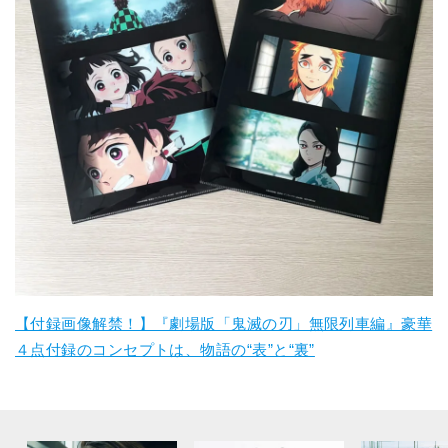
【付録画像解禁！】『劇場版「鬼滅の刃」無限列車編』豪華
４点付録のコンセプトは、物語の“表”と“裏”