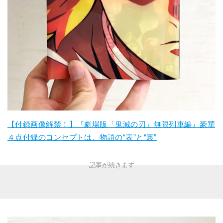
【付録画像解禁！】『劇場版「鬼滅の刃」無限列車編』豪華
４点付録のコンセプトは、物語の“表”と“裏”