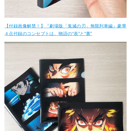
【付録画像解禁！】『劇場版「鬼滅の刃」無限列車編』豪華
４点付録のコンセプトは、物語の“表”と“裏”