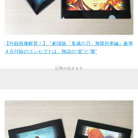
【付録画像解禁！】『劇場版「鬼滅の刃」無限列車編』豪華
４点付録のコンセプトは、物語の“表”と“裏”