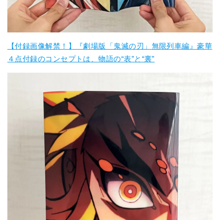
【付録画像解禁！】『劇場版「鬼滅の刃」無限列車編』豪華
４点付録のコンセプトは、物語の“表”と“裏”