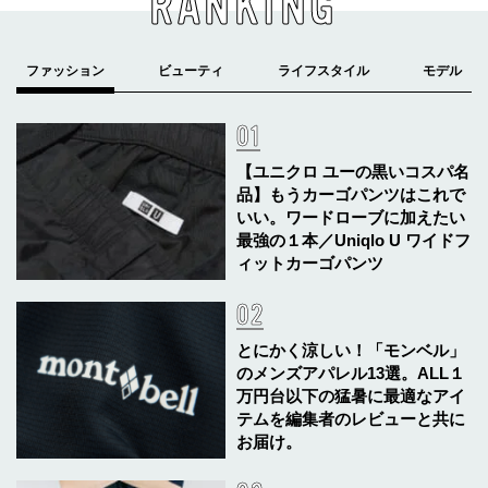
RANKING
【ユニクロ ユーの黒いコスパ名
品】もうカーゴパンツはこれで
いい。ワードローブに加えたい
最強の１本／Uniqlo U ワイドフ
ィットカーゴパンツ
とにかく涼しい！「モンベル」
のメンズアパレル13選。ALL１
万円台以下の猛暑に最適なアイ
テムを編集者のレビューと共に
お届け。