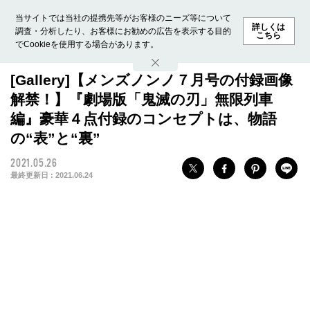
当サイトでは当社の提携先等がお客様のニーズ等について
詳しくは
調査・分析したり、お客様にお勧めの広告を表示する目的
こちら
でCookieを使用する場合があります。
ホーム
モデル募集
ランキング
ファッション
ビューテ
[Gallery]【メンズノンノ７月号の付録画像
解禁！】『劇場版「鬼滅の刃」無限列車
編』豪華４点付録のコンセプトは、物語
の“表”と“裏”
2021.05.26
最終更新日 :
2021.06.24