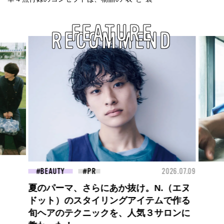
FEATURE
RECOMMEND
26.07.09
BEAUTY
2026.07.27
FAS
大胆不敵で、どこまでも自由。
BALLISTIK BOYZ 砂田将宏がまとう
COACHの新作フレグランス「コーチ ピ