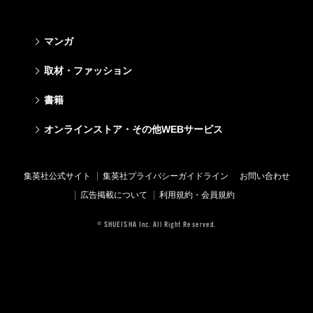
マンガ
少年マンガ
青年マンガ
少女マンガ
女性マンガ
取材・ファッション
週刊少年ジャンプ
週刊ヤングジャンプ
りぼん
Cookie
ファッション・美容
芸能・情報・スポーツ
書籍
ジャンプSQ
ヤングジャンプ定期購読デジタル
マーガレット
Cocohana
Seventeen
Myojo
Vジャンプ
ヤンジャン！
別冊マーガレット
office YOU
文芸・文庫・総合
学芸・ノンフィクション・新書
ライトノベル・ノベライズ
キッズ
オンラインストア・その他WEBサービス
non-no
週プレNEWS
最強ジャンプ
となりのヤングジャンプ
マンガMee公式サイト
マンガMee公式サイト
すばる
集英社学芸部 - 学芸・ノンフィクション
集英社Webマガジン コバルト
集英社みらい文庫
BAILA
週プレ グラジャパ!
オンラインストア
その他WEBサービス
少年ジャンプ+
グランドジャンプ
リマコミ
リマコミ
小説すばる
集英社ビジネス書
集英社オレンジ文庫
集英社の児童図書 S-KIDS.LAND
MAQUIA
Sportiva
OTO
集英社アドナビ
ジャンプTOON
ウルトラジャンプ
ジャンプTOON
ジャンプTOON
集英社公式サイト
集英社プライバシーガイドライン
お問い合わせ
集英社 文芸ステーション
集英社新書
シフォン文庫
SPUR
パラスポ
SHUEISHA MANGA-ART HERITAGE
集英社エディターズ・ラボ
ZEBRACK
少年ジャンプ+
ZEBRACK
ZEBRACK
広告掲載について
利用規約・会員規約
web 集英社文庫
集英社新書プラス - 知の水先案内人
ダッシュエックス文庫公式サイト
LEE
ジャンプキャラクターズストア
ジャンプルーキー！
ジャンプTOON
マンガMeets
マンガMeets
青春と読書
1日5分で、明日は変わる よみタイ yomitai
JUMP j-BOOKS
eclat
© SHUEISHA Inc. All Right Reserved.
HAPPY PLUS STORE
S-MANGA
ZEBRACK
S-MANGA
S-MANGA
アジア人物史
kotoba
T JAPAN
SHUEISHA VOX
集英社ジャンプリミックス
S-MANGA
集英社コミック文庫
集英社コミック文庫
e!集英社
HAPPY PLUS ONE
LEEマルシェ
集英社コミック文庫
集英社ジャンプリミックス
情報・知識＆オピニオン imidas
MEN'S NON-NO
SHOP Marisol
集英社コミック文庫
UOMO
eclat premium