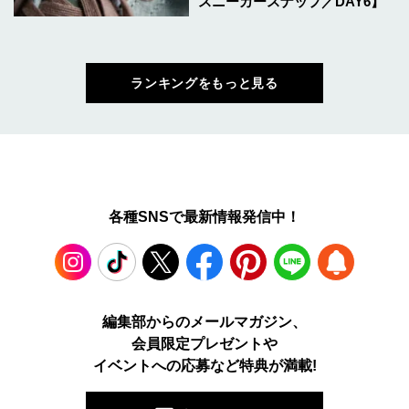
スニーカースナップ／DAY6】
ランキングをもっと見る
各種SNSで最新情報発信中！
Instagram
TikTok
X
Facebook
Pinterest
LINE
WEB
編集部からのメールマガジン、
会員限定プレゼントや
PUSH
イベントへの応募など特典が満載!