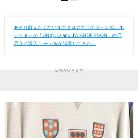
あまり教えたくないユニクロのコラボジーンズ... エ
ディターが「UNIQLO and JW ANDERSON」の展
示会に潜入！ モデルが試着してきた。