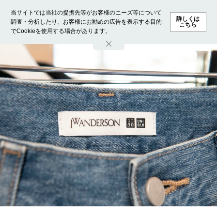
当サイトでは当社の提携先等がお客様のニーズ等について
詳しくは
調査・分析したり、お客様にお勧めの広告を表示する目的
こちら
でCookieを使用する場合があります。
ホーム
モデル募集
ランキング
ファッション
ビューテ