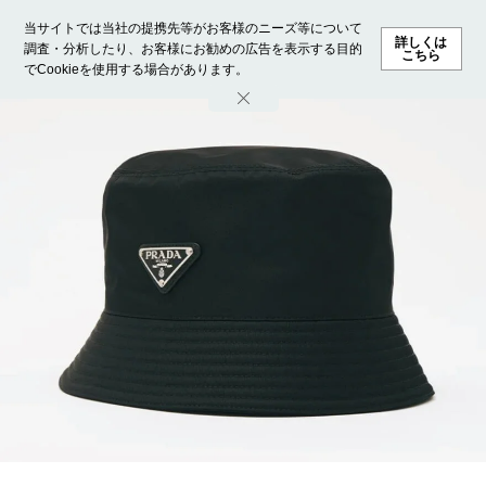
当サイトでは当社の提携先等がお客様のニーズ等について
詳しくは
調査・分析したり、お客様にお勧めの広告を表示する目的
こちら
でCookieを使用する場合があります。
ホーム
モデル募集
ランキング
ファッション
ビューテ