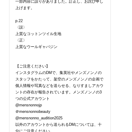
一部内容に誤りがありました。訂正し、お詫び申し
上げます。
p.22
〈誤〉
上質なコットンツイル生地
〈正〉
上質なウールギャバジン
【ご注意ください】
インスタグラムのDMで、集英社やメンズノンノの
スタッフをかたって、架空のメンズノンノの企画で
個人情報や写真などを送らせる、なりすましアカウ
ントの存在が報告されています。メンズノンノの3
つの公式アカウント
@mensnonnojp
＠mensnonnobeauty
@mensnonno_audition2025
以外のアカウントから送られるDMについては、十
分にご注意ください。