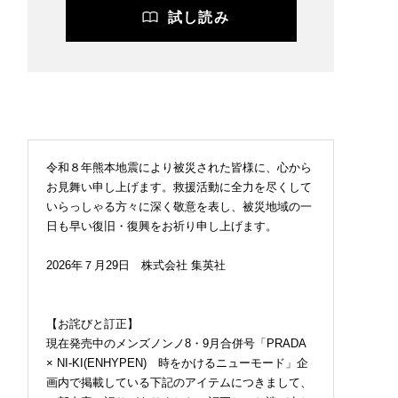
試し読み
令和８年熊本地震により被災された皆様に、心から
お見舞い申し上げます。救援活動に全力を尽くして
いらっしゃる方々に深く敬意を表し、被災地域の一
日も早い復旧・復興をお祈り申し上げます。
2026年７月29日 株式会社 集英社
【お詫びと訂正】
現在発売中のメンズノンノ8・9月合併号「PRADA
× NI-KI(ENHYPEN) 時をかけるニューモード」企
画内で掲載している下記のアイテムにつきまして、