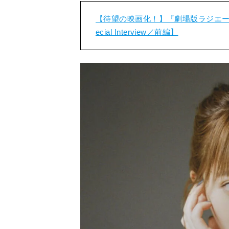
【待望の映画化！】『劇場版ラジエー
ecial Interview／前編】