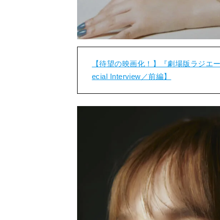
【待望の映画化！】『劇場版ラジエー
ecial Interview／前編】