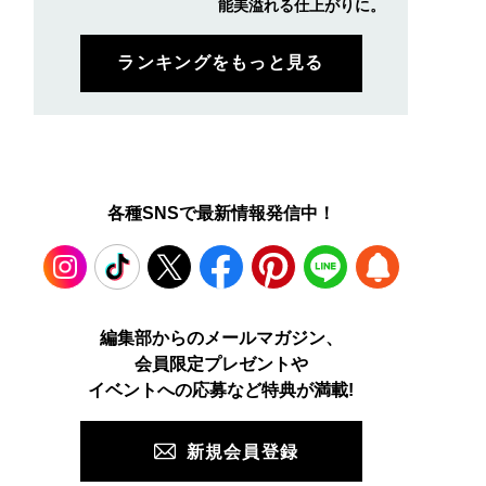
能美溢れる仕上がりに。
ランキングをもっと見る
各種SNSで最新情報発信中！
Instagram
TikTok
X
Facebook
Pinterest
LINE
WEB
編集部からのメールマガジン、
会員限定プレゼントや
PUSH
イベントへの応募など特典が満載!
新規会員登録