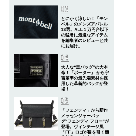
とにかく涼しい！「モン
ベル」のメンズアパレル
13選。ALL１万円台以下
の猛暑に最適なアイテム
を編集者のレビューと共
にお届け。
大人な“黒バッグ”の大本
命！「ポーター」 から宇
宙基準の最先端素材を採
用した革新的バッグが登
場！
「フェンディ」から新作
メッセンジャーバッ
グ“フェンディ フロー”が
登場。ヴィンテージ風
「FF」ロゴが目を引く機