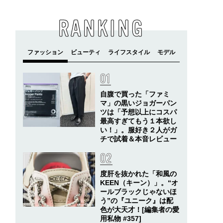
RANKING
自腹で買った「ファミ
マ」の黒いジョガーパン
ツは「予想以上にコスパ
最高すぎてもう１本欲し
い！」。服好き２人がガ
チで試着＆本音レビュー
度肝を抜かれた「和風の
KEEN（キーン）」。“オ
ールブラックじゃないほ
う”の『ユニーク』は配
色が大天才！[編集者の愛
用私物 #357]