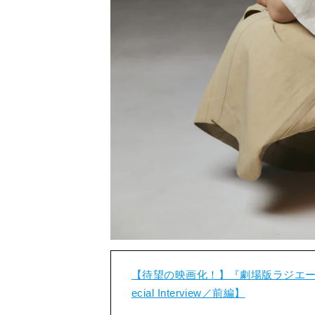
【待望の映画化！】『劇場版ラジエー
ecial Interview／前編】