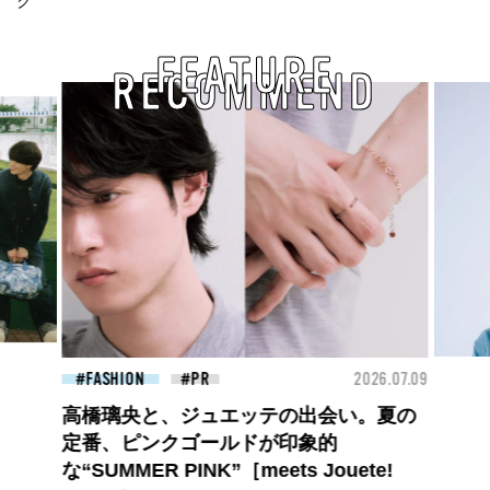
ク
FEATURE
RECOMMEND
26.07.09
BEAUTY
2026.07.09
FAS
夏のパーマ、さらにあか抜け。N.（エヌ
ドット）のスタイリングアイテムで作る
旬ヘアのテクニックを、人気３サロンに