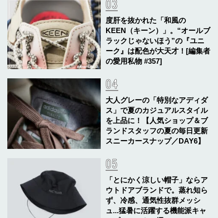
度肝を抜かれた「和風の
KEEN（キーン）」。“オールブ
ラックじゃないほう”の『ユニ
ーク』は配色が大天才！[編集者
の愛用私物 #357]
大人グレーの「特別なアディダ
ス」で夏のカジュアルスタイル
を上品に！【人気ショップ＆ブ
ランドスタッフの夏の毎日更新
スニーカースナップ／DAY6】
「とにかく涼しい帽子」ならア
ウトドアブランドで。蒸れ知ら
ず、冷感、通気性抜群メッシ
ュ...猛暑に活躍する機能派キャ