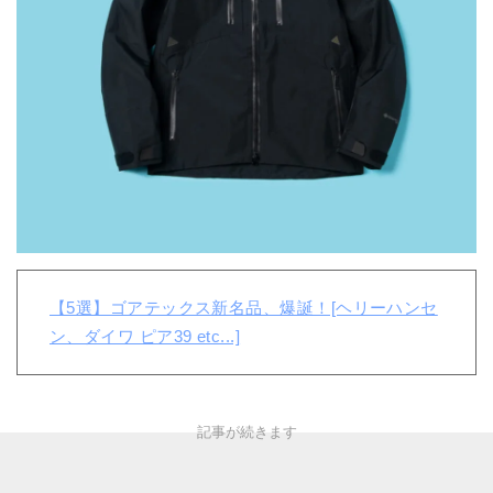
【5選】ゴアテックス新名品、爆誕！[ヘリーハンセ
ン、ダイワ ピア39 etc...]