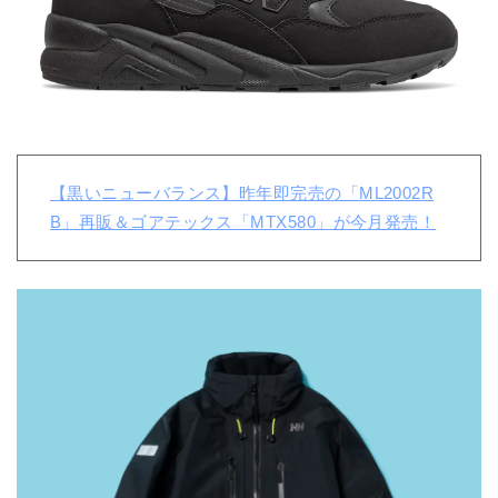
【黒いニューバランス】昨年即完売の「ML2002R
B」再販＆ゴアテックス「MTX580」が今月発売！