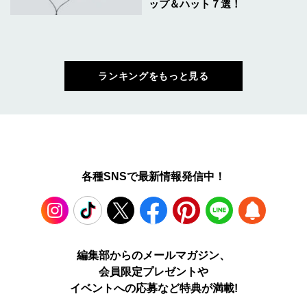
ップ＆ハット７選！
ランキングをもっと見る
各種SNSで最新情報発信中！
Instagram
TikTok
X
Facebook
Pinterest
LINE
WEB
編集部からのメールマガジン、
会員限定プレゼントや
PUSH
イベントへの応募など特典が満載!