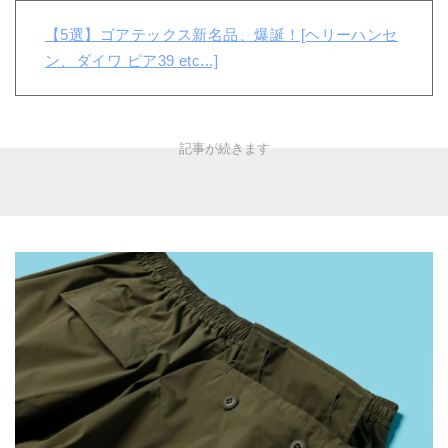
【5選】ゴアテックス新名品、爆誕！[ヘリーハンセ
ン、ダイワ ピア39 etc...]