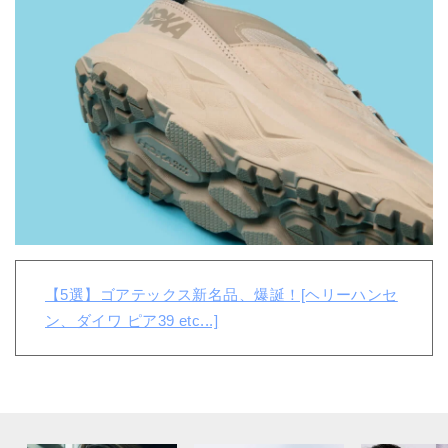
【5選】ゴアテックス新名品、爆誕！[ヘリーハンセ
ン、ダイワ ピア39 etc...]