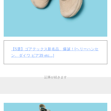
【5選】ゴアテックス新名品、爆誕！[ヘリーハンセ
ン、ダイワ ピア39 etc...]