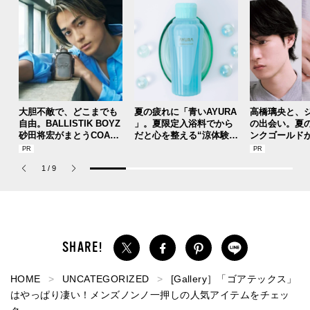
大胆不敵で、どこまでも
夏の疲れに「青いAYURA
高橋璃央と、
自由。BALLISTIK BOYZ
」。夏限定入浴料でから
の出会い。夏
砂田将宏がまとうCOACH
だと心を整える“涼体験”
ンクゴールド
の新作フレグランス「コ
を【ひんやりコスメレビ
SUMMER PIN
ーチ ピュア プラチナム
ュー／アユーラ「メディ
Jouete! Vol.1
1
/
9
パルファム」
テーションバス（香涼み
）α」】
HOME
UNCATEGORIZED
[Gallery］「ゴアテックス」
はやっぱり凄い！メンズノンノ一押しの人気アイテムをチェッ