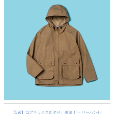
【5選】ゴアテックス新名品、爆誕！[ヘリーハンセ