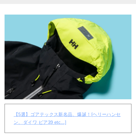
【5選】ゴアテックス新名品、爆誕！[ヘリーハンセ
ン、ダイワ ピア39 etc...]