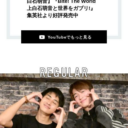
白石萌音】『Bite! The World
上白石萌音と世界をガブリ!』
集英社より好評発売中
YouTubeでもっと見る
REGULAR