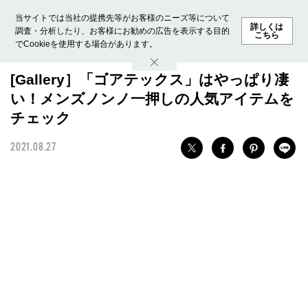
当サイトでは当社の提携先等がお客様のニーズ等について
詳しくは
調査・分析したり、お客様にお勧めの広告を表示する目的
こちら
でCookieを使用する場合があります。
ホーム
モデル募集
ランキング
ファッション
ビューテ
[Gallery］「ゴアテックス」はやっぱり凄
い！メンズノンノ一押しの人気アイテムを
チェック
2021.08.27