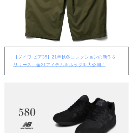
【ダイワ ピア39】21年秋冬コレクションの新作を
リリース。全21アイテム＆ルックを大公開！