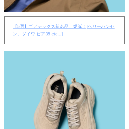
【5選】ゴアテックス新名品、爆誕！[ヘリーハンセ
ン、ダイワ ピア39 etc...]