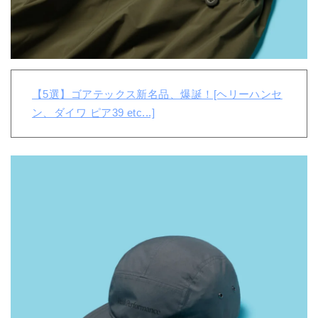
【5選】ゴアテックス新名品、爆誕！[ヘリーハンセ
ン、ダイワ ピア39 etc...]