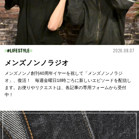
LIFESTYLE
2026.08.07
メンズノンノラジオ
メンズノンノ創刊40周年イヤーを祝して「メンズノンノラジ
オ」、復活！ 毎週金曜日18時ごろに新しいエピソードを配信し
ます。お便りやリクエストは、各記事の専用フォームから受付
中！