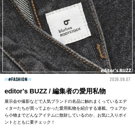
FASHION
2026.08.07
editor's BUZZ / 編集者の愛用私物
展示会や撮影などで人気ブランドの名品に触れまくっているエデ
ィターたちが買ってよかった愛用私物を紹介する連載。ウェアか
ら小物までどんなアイテムに散財しているのか、お気に入りポイ
ントとともに要チェック！