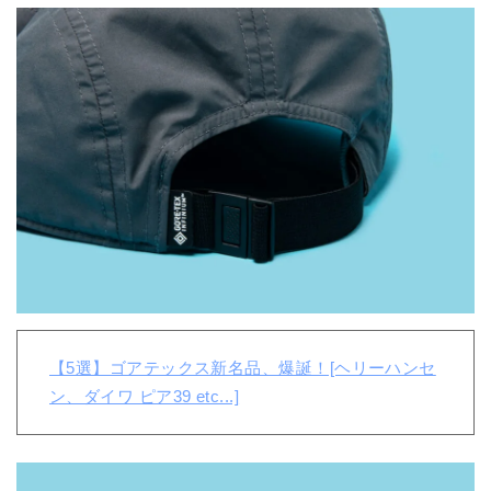
【5選】ゴアテックス新名品、爆誕！[ヘリーハンセ
ン、ダイワ ピア39 etc...]