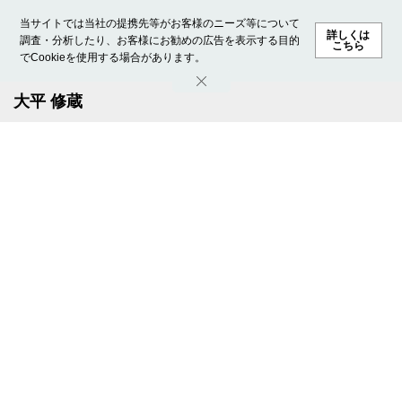
当サイトでは当社の提携先等がお客様のニーズ等について
詳しくは
調査・分析したり、お客様にお勧めの広告を表示する目的
こちら
でCookieを使用する場合があります。
ホーム
モデル募集
ランキング
ファッション
ビューテ
大平 修蔵