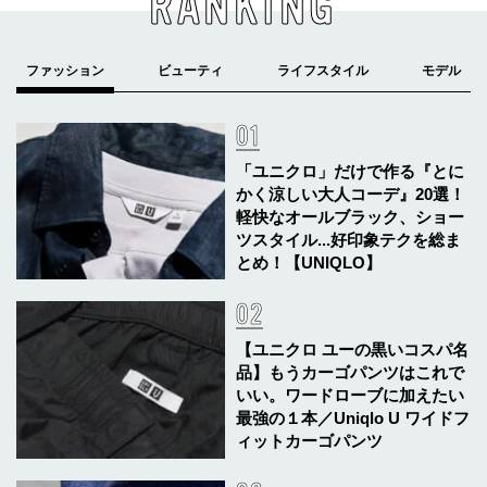
RANKING
「ユニクロ」だけで作る『とに
かく涼しい大人コーデ』20選！
軽快なオールブラック、ショー
ツスタイル...好印象テクを総ま
とめ！【UNIQLO】
【ユニクロ ユーの黒いコスパ名
品】もうカーゴパンツはこれで
いい。ワードローブに加えたい
最強の１本／Uniqlo U ワイドフ
ィットカーゴパンツ