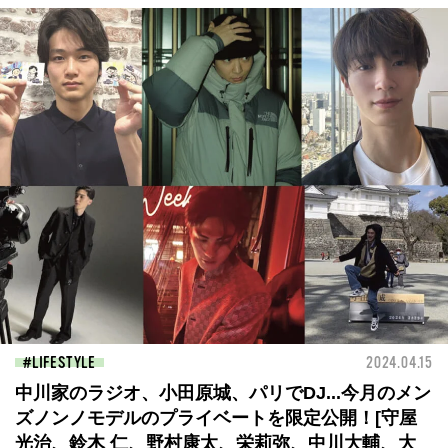
LIFESTYLE
2024.04.15
中川家のラジオ、小田原城、パリでDJ...今月のメン
ズノンノモデルのプライベートを限定公開！[守屋
光治、鈴木 仁、野村康太、栄莉弥、中川大輔、大