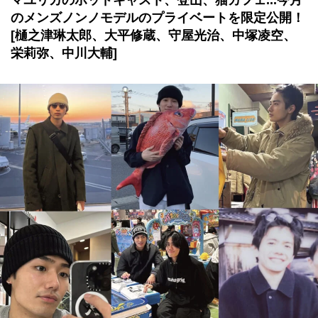
マユリカのポッドキャスト、登山、猫カフェ...今月
のメンズノンノモデルのプライベートを限定公開！
[樋之津琳太郎、大平修蔵、守屋光治、中塚凌空、
栄莉弥、中川大輔]