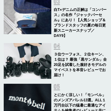
白T×デニムの正解は「コンバー
ス」の名作『ジャックパーセ
ル』にあり！【人気ショップ＆
ブランドスタッフの夏の毎日更
新スニーカースナップ／
DAY9】
３位ウーフォス、２位キーン、
１位は？ 最強「黒サンダル」全
20足を試着した服好きモデルの
マイベストを本音レビューでお
届け！
とにかく涼しい！「モンベル」
のメンズアパレル13選。ALL１
万円台以下の猛暑に最適なアイ
テムを編集者のレビューと共に