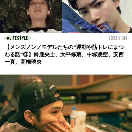
LIFESTYLE
2023.11.04
【メンズノンノモデルたちの“運動や筋トレにまつ
わる話”③】鈴鹿央士、大平修蔵、中塚凌空、安西
一真、高橋璃央