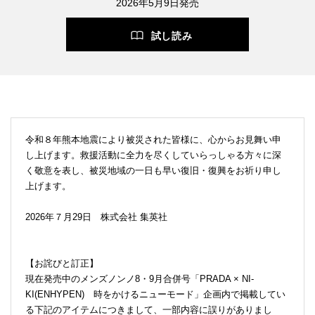
2026年5月9日発売
試し読み
令和８年熊本地震により被災された皆様に、心からお見舞い申
し上げます。救援活動に全力を尽くしていらっしゃる方々に深
く敬意を表し、被災地域の一日も早い復旧・復興をお祈り申し
上げます。
2026年７月29日 株式会社 集英社
【お詫びと訂正】
現在発売中のメンズノンノ8・9月合併号「PRADA × NI-
KI(ENHYPEN) 時をかけるニューモード」企画内で掲載してい
る下記のアイテムにつきまして、一部内容に誤りがありまし