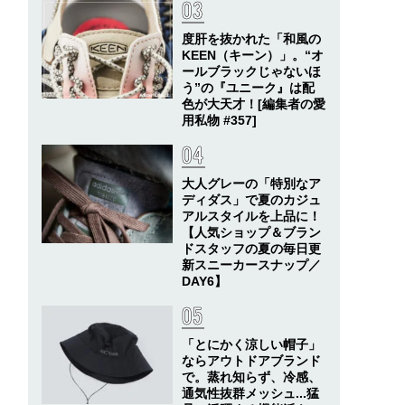
度肝を抜かれた「和風の
KEEN（キーン）」。“オ
ールブラックじゃないほ
う”の『ユニーク』は配
色が大天才！[編集者の愛
用私物 #357]
大人グレーの「特別なア
ディダス」で夏のカジュ
アルスタイルを上品に！
【人気ショップ＆ブラン
ドスタッフの夏の毎日更
新スニーカースナップ／
DAY6】
「とにかく涼しい帽子」
ならアウトドアブランド
で。蒸れ知らず、冷感、
通気性抜群メッシュ...猛