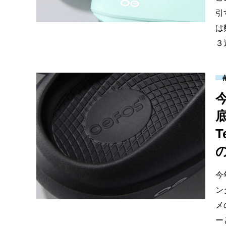
引
は
３
今
ン
メ
ー