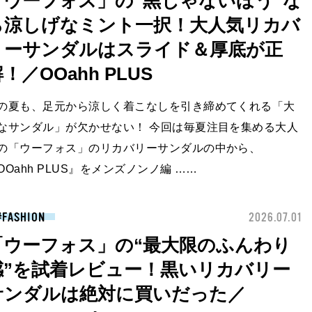
「ウーフォス」の“黒じゃないほう”な
ら涼しげなミント一択！大人気リカバ
リーサンダルはスライド＆厚底が正
！／OOahh PLUS
の夏も、足元から涼しく着こなしを引き締めてくれる「大
なサンダル」が欠かせない！ 今回は毎夏注目を集める大人
の「ウーフォス」のリカバリーサンダルの中から、
OOahh PLUS』をメンズノンノ編 ……
FASHION
2026.07.01
「ウーフォス」の“最大限のふんわり
感”を試着レビュー！黒いリカバリー
サンダルは絶対に買いだった／