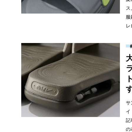
ス
服
レ
サ
イ
記
の