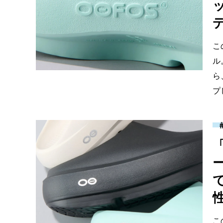
こ
ル
ら
プ
こ