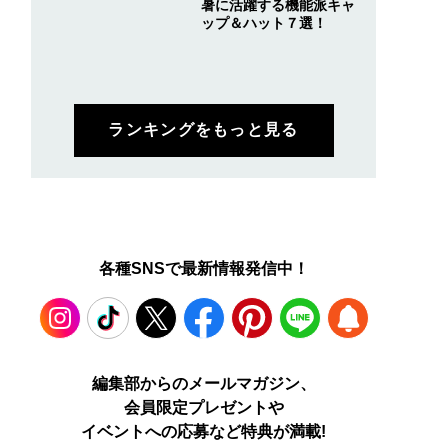
暑に活躍する機能派キャ
ップ＆ハット７選！
ランキングをもっと見る
各種SNSで最新情報発信中！
Instagram
TikTok
X
Facebook
Pinterest
LINE
WEB
編集部からのメールマガジン、
会員限定プレゼントや
PUSH
イベントへの応募など特典が満載!