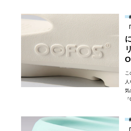
O
こ
人
気
『