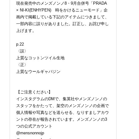
現在発売中のメンズノンノ8・9月合併号「PRADA
× NI-KI(ENHYPEN) 時をかけるニューモード」企
画内で掲載している下記のアイテムにつきまして、
一部内容に誤りがありました。訂正し、お詫び申し
上げます。
p.22
〈誤〉
上質なコットンツイル生地
〈正〉
上質なウールギャバジン
【ご注意ください】
インスタグラムのDMで、集英社やメンズノンノの
スタッフをかたって、架空のメンズノンノの企画で
個人情報や写真などを送らせる、なりすましアカウ
ントの存在が報告されています。メンズノンノの3
つの公式アカウント
@mensnonnojp