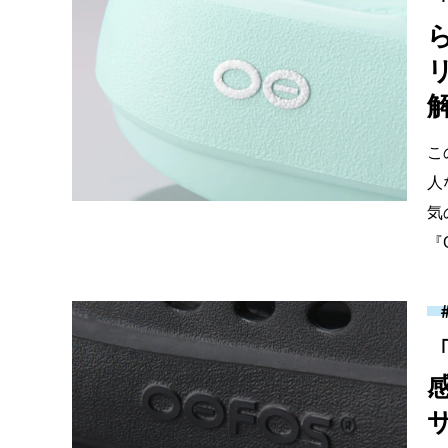
解
こ
人
気
『