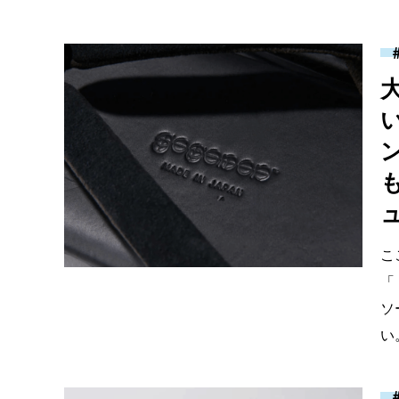
ン
こ
「
ソ
い