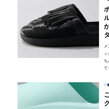
メ
ッ
ち
て