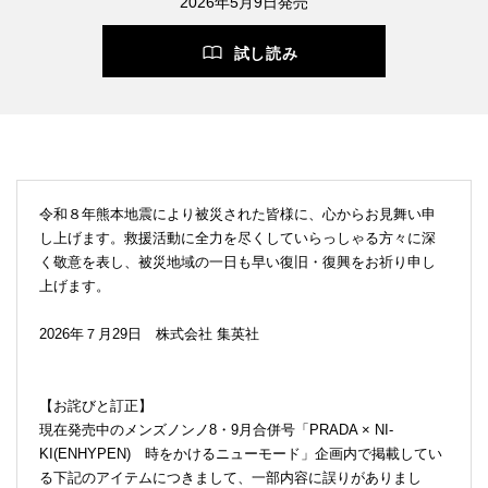
2026年5月9日発売
試し読み
令和８年熊本地震により被災された皆様に、心からお見舞い申
し上げます。救援活動に全力を尽くしていらっしゃる方々に深
く敬意を表し、被災地域の一日も早い復旧・復興をお祈り申し
上げます。
2026年７月29日 株式会社 集英社
【お詫びと訂正】
現在発売中のメンズノンノ8・9月合併号「PRADA × NI-
KI(ENHYPEN) 時をかけるニューモード」企画内で掲載してい
る下記のアイテムにつきまして、一部内容に誤りがありまし