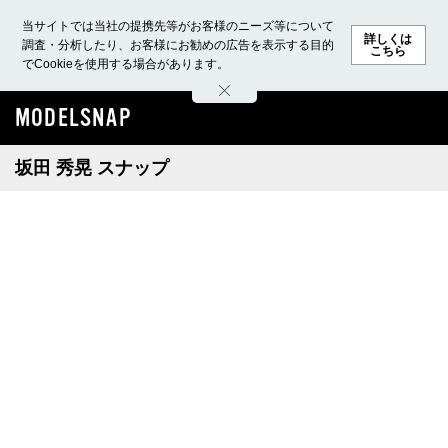
当サイトでは当社の提携先等がお客様のニーズ等について
詳しくは
調査・分析したり、お客様にお勧めの広告を表示する目的
こちら
でCookieを使用する場合があります。
ホーム
モデル募集
ランキング
ファッション
ビューテ
MODELSNAP
坂田 秀晃 スナップ