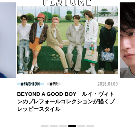
FEATURE
26.07.09
FASHION
2026.07.09
FAS
高橋璃央と、ジュエッテの出会い。夏の
定番、ピンクゴールドが印象的
な“SUMMER PINK”［meets Jouete!
Vol.12］