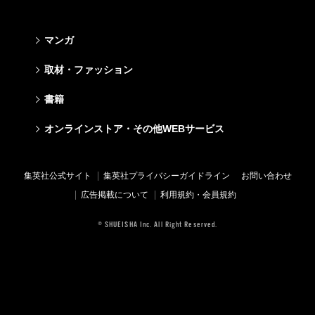
マンガ
少年マンガ
青年マンガ
少女マンガ
女性マンガ
取材・ファッション
週刊少年ジャンプ
週刊ヤングジャンプ
りぼん
Cookie
ファッション・美容
芸能・情報・スポーツ
書籍
ジャンプSQ
ヤングジャンプ定期購読デジタル
マーガレット
Cocohana
Seventeen
Myojo
Vジャンプ
ヤンジャン！
別冊マーガレット
office YOU
文芸・文庫・総合
学芸・ノンフィクション・新書
ライトノベル・ノベライズ
キッズ
オンラインストア・その他WEBサービス
non-no
週プレNEWS
最強ジャンプ
となりのヤングジャンプ
マンガMee公式サイト
マンガMee公式サイト
すばる
集英社学芸部 - 学芸・ノンフィクション
集英社Webマガジン コバルト
集英社みらい文庫
BAILA
週プレ グラジャパ!
オンラインストア
その他WEBサービス
少年ジャンプ+
グランドジャンプ
リマコミ
リマコミ
小説すばる
集英社ビジネス書
集英社オレンジ文庫
集英社の児童図書 S-KIDS.LAND
MAQUIA
Sportiva
OTO
集英社アドナビ
ジャンプTOON
ウルトラジャンプ
ジャンプTOON
ジャンプTOON
集英社公式サイト
集英社プライバシーガイドライン
お問い合わせ
集英社 文芸ステーション
集英社新書
シフォン文庫
SPUR
パラスポ
SHUEISHA MANGA-ART HERITAGE
集英社エディターズ・ラボ
ZEBRACK
少年ジャンプ+
ZEBRACK
ZEBRACK
広告掲載について
利用規約・会員規約
web 集英社文庫
集英社新書プラス - 知の水先案内人
ダッシュエックス文庫公式サイト
LEE
ジャンプキャラクターズストア
ジャンプルーキー！
ジャンプTOON
マンガMeets
マンガMeets
青春と読書
1日5分で、明日は変わる よみタイ yomitai
JUMP j-BOOKS
eclat
© SHUEISHA Inc. All Right Reserved.
HAPPY PLUS STORE
S-MANGA
ZEBRACK
S-MANGA
S-MANGA
アジア人物史
kotoba
T JAPAN
SHUEISHA VOX
集英社ジャンプリミックス
S-MANGA
集英社コミック文庫
集英社コミック文庫
e!集英社
HAPPY PLUS ONE
LEEマルシェ
集英社コミック文庫
集英社ジャンプリミックス
情報・知識＆オピニオン imidas
MEN'S NON-NO
SHOP Marisol
集英社コミック文庫
UOMO
eclat premium