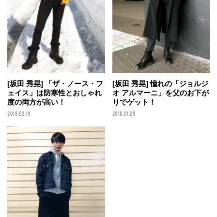
[坂田 秀晃] 「ザ・ノース・フ
[坂田 秀晃] 憧れの「ジョルジ
ェイス」は防寒性とおしゃれ
オ アルマーニ」を父のお下が
度の両方が高い！
りでゲット！
2018.02.19
2018.01.09