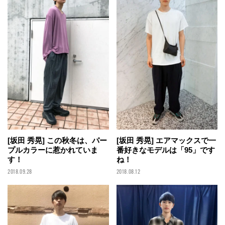
[坂田 秀晃] この秋冬は、パー
[坂田 秀晃] エアマックスで一
プルカラーに惹かれていま
番好きなモデルは「95」です
す！
ね！
2018.09.28
2018.08.12