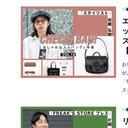
【
お
が
「
ス