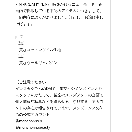
× NI-KI(ENHYPEN) 時をかけるニューモード」企
画内で掲載している下記のアイテムにつきまして、
一部内容に誤りがありました。訂正し、お詫び申し
上げます。
p.22
〈誤〉
上質なコットンツイル生地
〈正〉
上質なウールギャバジン
【ご注意ください】
インスタグラムのDMで、集英社やメンズノンノの
スタッフをかたって、架空のメンズノンノの企画で
個人情報や写真などを送らせる、なりすましアカウ
ントの存在が報告されています。メンズノンノの3
つの公式アカウント
@mensnonnojp
＠mensnonnobeauty