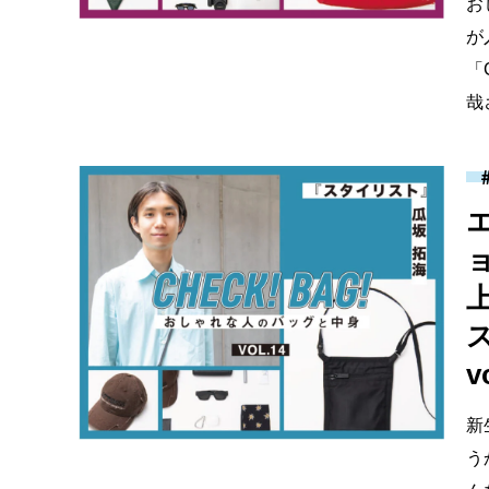
お
が
「
哉
ス
v
新
う