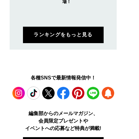
場！
ランキングをもっと見る
各種SNSで最新情報発信中！
Instagram
TikTok
X
Facebook
Pinterest
LINE
WEB
編集部からのメールマガジン、
会員限定プレゼントや
PUSH
イベントへの応募など特典が満載!