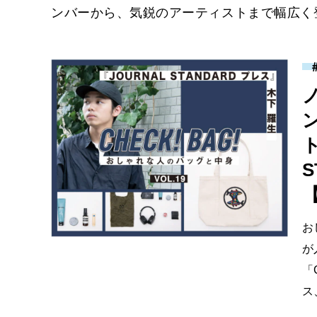
ンバーから、気鋭のアーティストまで幅広く
S
【
お
が
「
ス