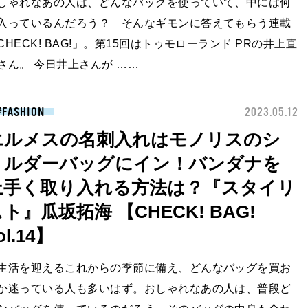
しゃれなあの人は、どんなバッグを使っていて、中には何
入っているんだろう？ そんなギモンに答えてもらう連載
CHECK! BAG!」。第15回はトゥモローランド PRの井上直
さん。 今日井上さんが ……
FASHION
2023.05.12
エルメスの名刺入れはモノリスのシ
ョルダーバッグにイン！バンダナを
上手く取り入れる方法は？『スタイリ
ト』瓜坂拓海 【CHECK! BAG!
ol.14】
生活を迎えるこれからの季節に備え、どんなバッグを買お
か迷っている人も多いはず。おしゃれなあの人は、普段ど