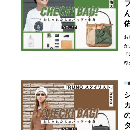
ん
佑
お
が
「
務
タ