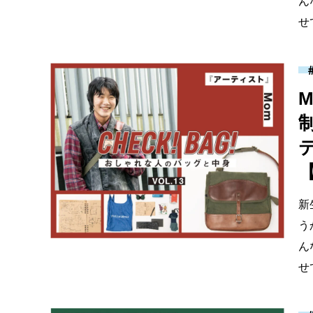
ん
せ
【
新
う
ん
せ