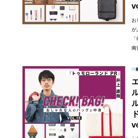
v
お
が
「
南
ド
v