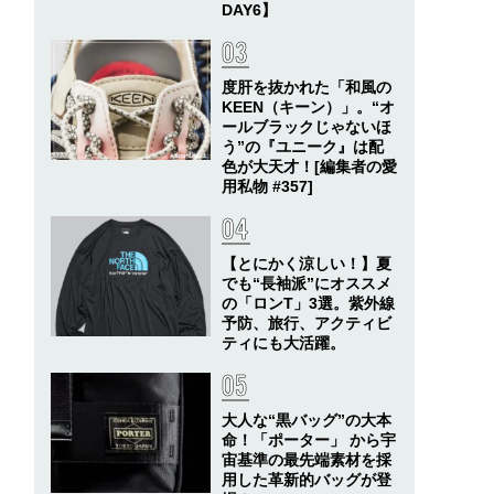
DAY6】
度肝を抜かれた「和風の
KEEN（キーン）」。“オ
ールブラックじゃないほ
う”の『ユニーク』は配
色が大天才！[編集者の愛
用私物 #357]
【とにかく涼しい！】夏
でも“長袖派”にオススメ
の「ロンT」3選。紫外線
予防、旅行、アクティビ
ティにも大活躍。
大人な“黒バッグ”の大本
命！「ポーター」 から宇
宙基準の最先端素材を採
用した革新的バッグが登