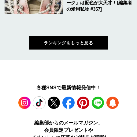
ーク』は配色が大天才！[編集者
の愛用私物 #357]
ランキングをもっと見る
各種SNSで最新情報発信中！
Instagram
TikTok
X
Facebook
Pinterest
LINE
WEB
編集部からのメールマガジン、
会員限定プレゼントや
PUSH