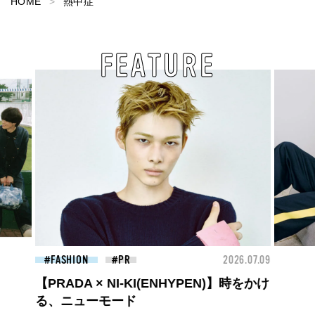
HOME
熱中症
FEATURE
26.07.09
FASHION
2026.07.09
BEA
ロエベの新しい世界へようこそ。大胆な
コントラストとレイヤードの先に。装う