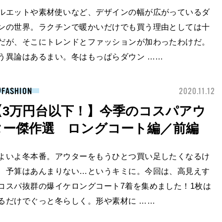
ルエットや素材使いなど、デザインの幅が広がっているダ
ンの世界。ラクチンで暖かいだけでも買う理由としては十
だが、そこにトレンドとファッションが加わったわけだ。
う異論はあるまい。冬はもっぱらダウン ……
FASHION
2020.11.12
【3万円台以下！】今季のコスパアウ
ター傑作選 ロングコート編／前編
よいよ冬本番。アウターをもうひとつ買い足したくなるけ
、予算はあんまりない…というキミに。今回は、高見えす
コスパ抜群の爆イケロングコート7着を集めました！1枚は
るだけでぐっと冬らしく。形や素材に ……