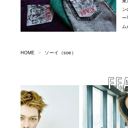
東
ン
ー
ム
HOME
ソーイ（soe）
FE