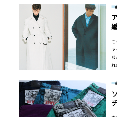
こ
ァ
服
れ