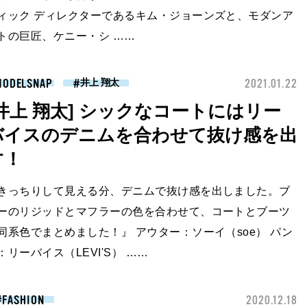
ィック ディレクターであるキム・ジョーンズと、モダンア
トの巨匠、ケニー・シ ……
MODELSNAP
2021.01.22
井上 翔太
[井上 翔太] シックなコートにはリー
バイスのデニムを合わせて抜け感を出
す！
きっちりして見える分、デニムで抜け感を出しました。ブ
ーのリジッドとマフラーの色を合わせて、コートとブーツ
同系色でまとめました！』 アウター：ソーイ（soe） パン
：リーバイス（LEVI'S） ……
FASHION
2020.12.18