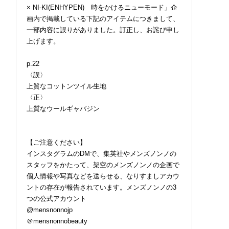
× NI-KI(ENHYPEN) 時をかけるニューモード」企
画内で掲載している下記のアイテムにつきまして、
一部内容に誤りがありました。訂正し、お詫び申し
上げます。
p.22
〈誤〉
2026.07.09
FASHION
上質なコットンツイル生地
〈正〉
上質なウールギャバジン
【ご注意ください】
インスタグラムのDMで、集英社やメンズノンノの
スタッフをかたって、架空のメンズノンノの企画で
個人情報や写真などを送らせる、なりすましアカウ
ントの存在が報告されています。メンズノンノの3
つの公式アカウント
@mensnonnojp
＠mensnonnobeauty