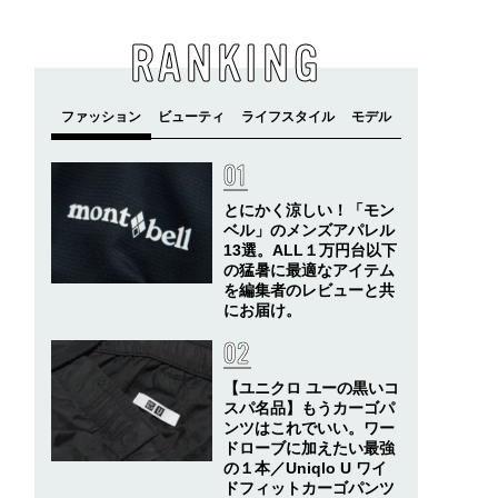
RANKING
とにかく涼しい！「モン
ベル」のメンズアパレル
13選。ALL１万円台以下
の猛暑に最適なアイテム
を編集者のレビューと共
にお届け。
【ユニクロ ユーの黒いコ
スパ名品】もうカーゴパ
ンツはこれでいい。ワー
ドローブに加えたい最強
の１本／Uniqlo U ワイ
ドフィットカーゴパンツ