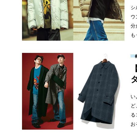
シ
ウ
分
も
い
ど
る
お