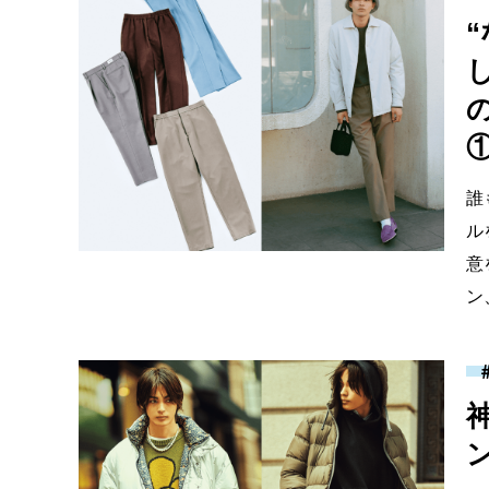
誰
ル
意
ン