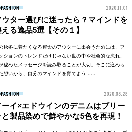
FASHION
2020.11.01
アウター選びに迷ったら？マインドを
纏える逸品5選【その１】
の秋冬に着たくなる運命のアウターに出会うためには、フ
ッションのトレンドだけじゃない世の中や社会的な流れ、
が秘めたメッセージを読み取ることが大切。そこに込めら
た想いから、自分のマインドを育てよう ……
FASHION
2020.08.28
ソーイ×エドウインのデニムはブリー
チと製品染めで鮮やかな5色を再現！