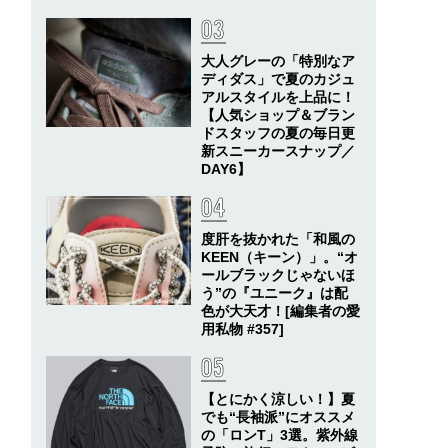
大人グレーの「特別なア
ディダス」で夏のカジュ
アルスタイルを上品に！
【人気ショップ＆ブラン
ドスタッフの夏の毎日更
新スニーカースナップ／
DAY6】
度肝を抜かれた「和風の
KEEN（キーン）」。“オ
ールブラックじゃないほ
う”の『ユニーク』は配
色が大天才！[編集者の愛
用私物 #357]
【とにかく涼しい！】夏
でも“長袖派”にオススメ
の「ロンT」3選。紫外線