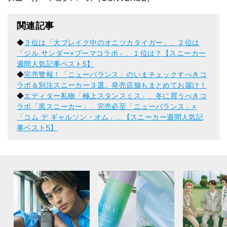
関連記事
◆
３位は「大ブレイク中のオニツカタイガー」、２位は
「ジル サンダー×プーマコラボ」、１位は？【スニーカー
週間人気記事ベスト5】
◆
完売警報！「ニューバランス」のいまチェックすべきコ
ラボ＆別注スニーカー３選。発売店舗もまとめてお届け！
◆
エディター私物「極上スタンスミス」、冬に買うべきコ
ラボ「黒スニーカー」、完売必至「ニューバランス」×
「コム デ ギャルソン・オム」...【スニーカー週間人気記
事ベスト5】