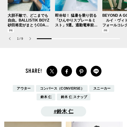
大胆不敵で、どこまでも
即冷却！ 猛暑を乗り切る
BEYOND A G
自由。BALLISTIK BOYZ
「ひんやりスプレー＆ミ
ルイ・ヴィト
砂田将宏がまとうCOACH
スト」9選。通勤電車前、
フォールコレ
の新作フレグランス「コ
運動後、日中...全シーン
描くプレッピ
ーチ ピュア プラチナム
で頼れる夏のメンズのマ
1
/
9
パルファム」
ストハブ。
アウター
コンバース（CONVERSE）
スニーカー
鈴木 仁
鈴木 仁 スナップ
鈴木 仁