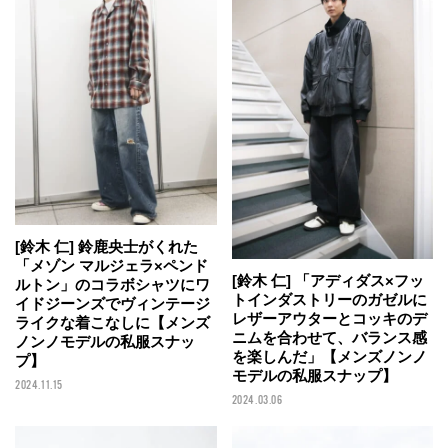
[鈴木 仁] 鈴鹿央士がくれた
「メゾン マルジェラ×ペンド
[鈴木 仁] 「アディダス×フッ
ルトン」のコラボシャツにワ
トインダストリーのガゼルに
イドジーンズでヴィンテージ
レザーアウターとコッキのデ
ライクな着こなしに【メンズ
ニムを合わせて、バランス感
ノンノモデルの私服スナッ
を楽しんだ」【メンズノンノ
プ】
モデルの私服スナップ】
2024.11.15
2024.03.06