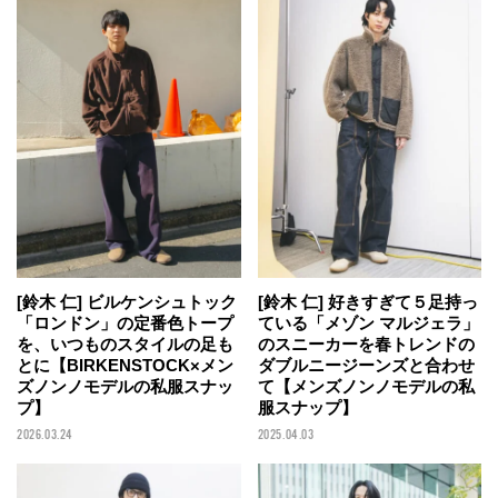
[鈴木 仁] ビルケンシュトック
[鈴木 仁] 好きすぎて５足持っ
「ロンドン」の定番色トープ
ている「メゾン マルジェラ」
を、いつものスタイルの足も
のスニーカーを春トレンドの
とに【BIRKENSTOCK×メン
ダブルニージーンズと合わせ
ズノンノモデルの私服スナッ
て【メンズノンノモデルの私
プ】
服スナップ】
2026.03.24
2025.04.03