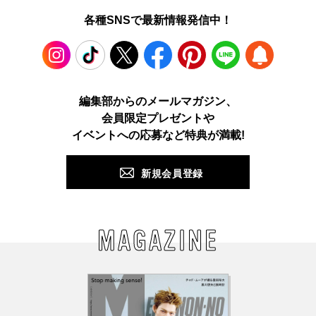
各種SNSで最新情報発信中！
Instagram
TikTok
X
Facebook
Pinterest
LINE
WEB
編集部からのメールマガジン、
会員限定プレゼントや
PUSH
イベントへの応募など特典が満載!
新規会員登録
MAGAZINE