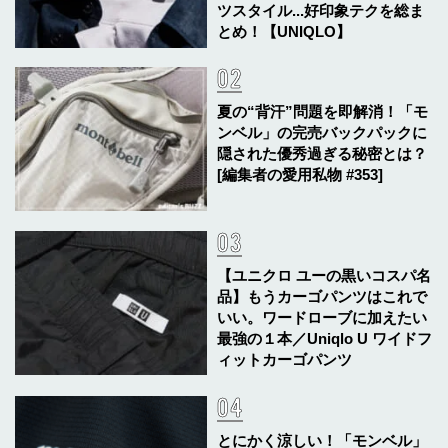
ツスタイル...好印象テクを総ま
とめ！【UNIQLO】
夏の“背汗”問題を即解消！「モ
ンベル」の完売バックパックに
隠された優秀過ぎる秘密とは？
[編集者の愛用私物 #353]
【ユニクロ ユーの黒いコスパ名
品】もうカーゴパンツはこれで
いい。ワードローブに加えたい
最強の１本／Uniqlo U ワイドフ
ィットカーゴパンツ
とにかく涼しい！「モンベル」