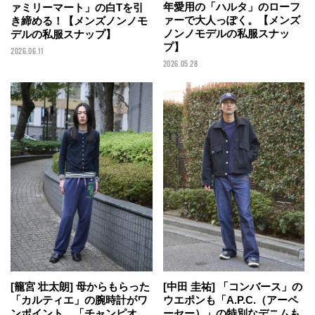
年愛用の「ハルタ」のローフ
ァミリーマート」の白Tを引
ァーで大人っぽく。【メンズ
き締める！【メンズノンノモ
ノンノモデルの私服スナッ
デルの私服スナップ】
プ】
2026.06.11
2026.05.28
[籠宮 壮太朗] 母からもらった
[中田 圭祐] 「コンバース」の
「カルティエ」の腕時計がワ
ウエポンも「A.P.C.（アーペ
ンポイント。「チャンピオ
ーセー）」の特別なデニムも