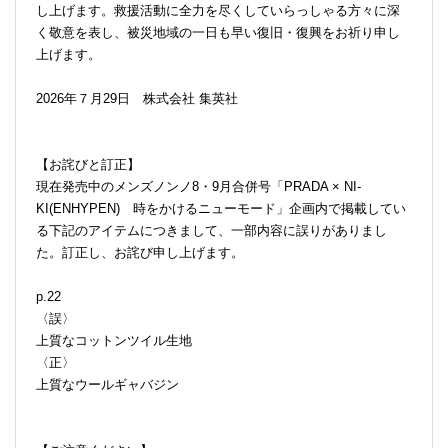
し上げます。救援活動に全力を尽くしていらっしゃる方々に深
く敬意を表し、被災地域の一日も早い復旧・復興をお祈り申し
上げます。
2026年７月29日 株式会社 集英社
【お詫びと訂正】
現在発売中のメンズノンノ8・9月合併号「PRADA × NI-
KI(ENHYPEN) 時をかけるニューモード」企画内で掲載してい
る下記のアイテムにつきまして、一部内容に誤りがありまし
た。訂正し、お詫び申し上げます。
p.22
〈誤〉
上質なコットンツイル生地
〈正〉
上質なウールギャバジン