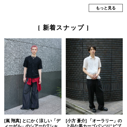
[ 新着スナップ ]
[嵐 翔真] とにかく涼しい「デ
[小方 蒼介] 「オーラリー」の
ィーゼル」のシアーなTシャ
上品な黒カーゴパンツにビブ