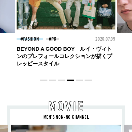
26.07.09
FASHION
2026.07.09
FAS
高橋璃央と、ジュエッテの出会い。夏の
定番、ピンクゴールドが印象的
な“SUMMER PINK”［meets Jouete!
Vol.12］
MOVIE
MEN’S NON-NO CHANNEL