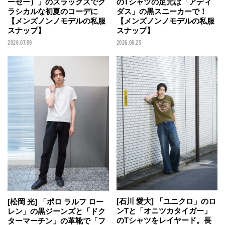
ーセー）」のスラックスでク
のTシャツの足元は「アディ
ラシカルな初夏のコーデに
ダス」の黒スニーカーで！
【メンズノンノモデルの私服
【メンズノンノモデルの私服
スナップ】
スナップ】
2026.07.09
2026.06.25
[石川 愛大] 「ユニクロ」のロ
[松岡 光] 「ポロ ラルフ ロー
ンTと「オニツカタイガー」
レン」の黒ジーンズと「ドク
のTシャツをレイヤード。長
ターマーチン」の革靴で「フ