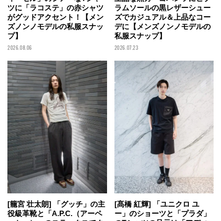
ツに「ラコステ」の赤シャツ
ラムソールの黒レザーシュー
がグッドアクセント！【メン
ズでカジュアル＆上品なコー
ズノンノモデルの私服スナッ
デに【メンズノンノモデルの
プ】
私服スナップ】
2026.08.06
2026.07.23
[籠宮 壮太朗] 「グッチ」の主
[髙橋 紅輝] 「ユニクロ ユ
役級革靴と「A.P.C.（アーペ
ー」のショーツと「プラダ」