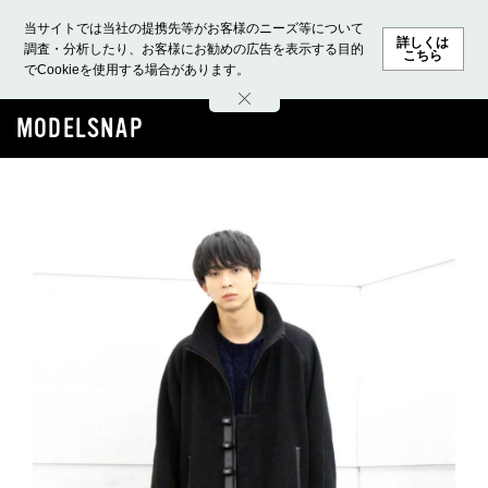
当サイトでは当社の提携先等がお客様のニーズ等について
詳しくは
調査・分析したり、お客様にお勧めの広告を表示する目的
こちら
でCookieを使用する場合があります。
ホーム
モデル募集
ランキング
ファッション
ビューテ
MODELSNAP