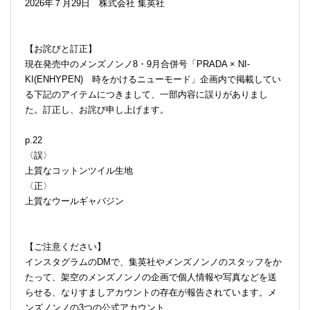
2026年７月29日 株式会社 集英社
【お詫びと訂正】
現在発売中のメンズノンノ8・9月合併号「PRADA × NI-
KI(ENHYPEN) 時をかけるニューモード」企画内で掲載してい
る下記のアイテムにつきまして、一部内容に誤りがありまし
た。訂正し、お詫び申し上げます。
p.22
〈誤〉
上質なコットンツイル生地
〈正〉
上質なウールギャバジン
【ご注意ください】
インスタグラムのDMで、集英社やメンズノンノのスタッフをか
たって、架空のメンズノンノの企画で個人情報や写真などを送
らせる、なりすましアカウントの存在が報告されています。メ
ンズノンノの3つの公式アカウント