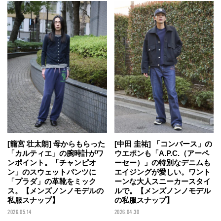
[籠宮 壮太朗] 母からもらった
[中田 圭祐] 「コンバース」の
「カルティエ」の腕時計がワ
ウエポンも「A.P.C.（アーペ
ンポイント。「チャンピオ
ーセー）」の特別なデニムも
ン」のスウェットパンツに
エイジングが愛しい。ワント
「プラダ」の革靴をミック
ーンな大人スニーカースタイ
ス。【メンズノンノモデルの
ルで。【メンズノンノモデル
私服スナップ】
の私服スナップ】
2026.05.14
2026.04.30