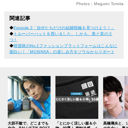
Photos：Megumi Tomita
関連記事
◆
Episode 2「自分たちだけの結婚指輪を見つけよう！」
◆
トルーパーハットを買いました。しかも、黒と茶の２
つ！
◆
韓国発のNo.1ファッションプラットフォームはこんなに
面白い！「MUSINSA」の楽しみ方をソウルからリポート
大胆不敵で、どこまでも
「とにかく涼しい服＆小
高橋璃央と、