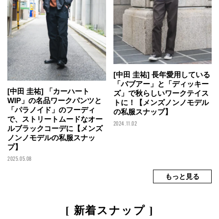
[中田 圭祐] 長年愛用している
「バブアー」と「ディッキー
[中田 圭祐] 「カーハート
ズ」で秋らしいワークテイス
WIP」の名品ワークパンツと
トに！【メンズノンノモデル
「パラノイド」のフーディ
の私服スナップ】
で、ストリートムードなオー
2024.11.02
ルブラックコーデに【メンズ
ノンノモデルの私服スナッ
プ】
2025.05.08
[ 新着スナップ ]