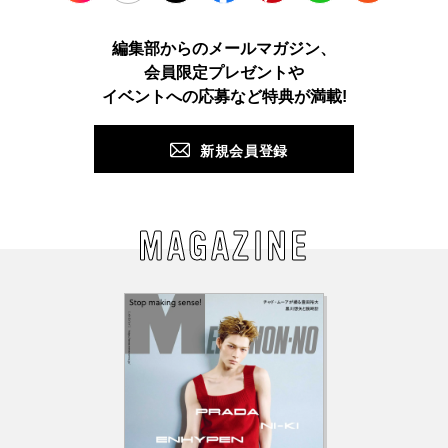
Instagram
TikTok
X
Facebook
Pinterest
LINE
WEB
編集部からのメールマガジン、
会員限定プレゼントや
PUSH
イベントへの応募など特典が満載!
新規会員登録
MAGAZINE