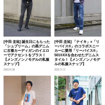
[中田 圭祐] 誕生日にもらった
[中田 圭祐] 「ナイキ」×「リ
「シュプリーム」の黒デニム
ーバイス®」のコラボスニー
に古着カーディガンのイエロ
カーに愛用「リーバイス®」
ーでアクセントをプラス！
501®XXを合わせたデニムス
【メンズノンノモデルの私服
タイル！【メンズノンノモデ
スナップ】
ルの私服スナップ】
2026.01.08
2025.11.13