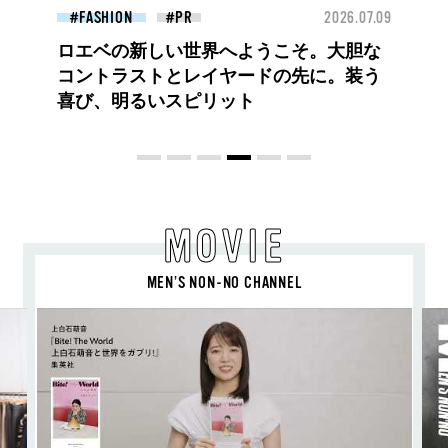
26.07.09
FASHION
2026.07.09
FAS
【PRADA × NI-KI(ENHYPEN)】時をかけ
る、ニューモード
MOVIE
MEN’S NON-NO CHANNEL