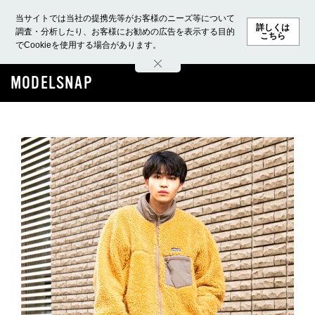
当サイトでは当社の提携先等がお客様のニーズ等について
詳しくは
調査・分析したり、お客様にお勧めの広告を表示する目的
こちら
でCookieを使用する場合があります。
ホーム
モデル募集
ランキング
ファッション
ビューテ
MODELSNAP