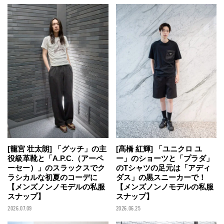
[籠宮 壮太朗] 「グッチ」の主
[髙橋 紅輝] 「ユニクロ ユ
役級革靴と「A.P.C.（アーペ
ー」のショーツと「プラダ」
ーセー）」のスラックスでク
のTシャツの足元は「アディ
ラシカルな初夏のコーデに
ダス」の黒スニーカーで！
【メンズノンノモデルの私服
【メンズノンノモデルの私服
スナップ】
スナップ】
2026.07.09
2026.06.25