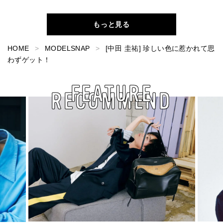
もっと見る
HOME
MODELSNAP
[中田 圭祐] 珍しい色に惹かれて思
わずゲット！
FEATURE
RECOMMEND