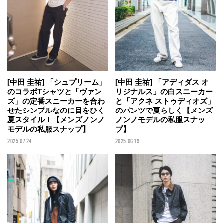
[中田 圭祐] 「シュプリーム」
[中田 圭祐] 「アディダス オ
のコラボTシャツと「ヴァン
リジナルス」の白スニーカー
ズ」の定番スニーカーを合わ
と「アクネ ストゥディオズ」
せたシンプルなのに目をひく
のパンツで夏らしく【メンズ
夏スタイル！【メンズノンノ
ノンノモデルの私服スナッ
モデルの私服スナップ】
プ】
2025.07.24
2025.06.19