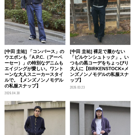
[中田 圭祐] 「コンバース」の
[中田 圭祐] 裸足で履かない
ウエポンも「A.P.C.（アーペ
「ビルケンシュトック」。い
ーセー）」の特別なデニムも
つもの黒コーデをちょっぴり
エイジングが愛しい。ワント
大人に【BIRKENSTOCK×メ
ーンな大人スニーカースタイ
ンズノンノモデルの私服スナ
ルで。【メンズノンノモデル
ップ】
の私服スナップ】
2026.03.23
2026.04.30