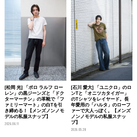
[石川 愛大] 「ユニクロ」のロ
[松岡 光] 「ポロ ラルフ ロー
ンTと「オニツカタイガー」
レン」の黒ジーンズと「ドク
のTシャツをレイヤード。長
ターマーチン」の革靴で「フ
年愛用の「ハルタ」のローフ
ァミリーマート」の白Tを引
ァーで大人っぽく。【メンズ
き締める！【メンズノンノモ
ノンノモデルの私服スナッ
デルの私服スナップ】
プ】
2026.06.11
2026.05.28