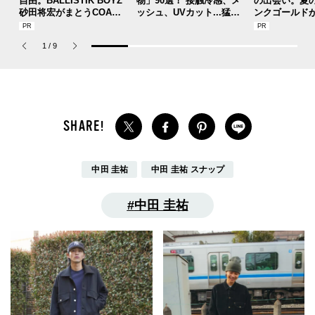
自由。BALLISTIK BOYZ
物」90選！ 接触冷感、メ
の出会い。夏
砂田将宏がまとうCOACH
ッシュ、UVカット...猛暑
ンクゴールド
の新作フレグランス「コ
を快適に乗り切る“おしゃ
SUMMER PIN
ーチ ピュア プラチナム
れアイテム”をレビューと
Jouete! Vol.1
1
/
9
パルファム」
共に総まとめ。
中田 圭祐
中田 圭祐 スナップ
中田 圭祐