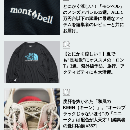
とにかく涼しい！「モンベル」
のメンズアパレル13選。ALL１
万円台以下の猛暑に最適なアイ
テムを編集者のレビューと共に
お届け。
【とにかく涼しい！】夏で
も“長袖派”にオススメの「ロン
T」3選。紫外線予防、旅行、ア
クティビティにも大活躍。
度肝を抜かれた「和風の
KEEN（キーン）」。“オールブ
ラックじゃないほう”の『ユニ
ーク』は配色が大天才！[編集者
の愛用私物 #357]