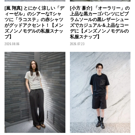
[嵐 翔真] とにかく涼しい「デ
[小方 蒼介] 「オーラリー」の
ィーゼル」のシアーなTシャ
上品な黒カーゴパンツにビブ
ツに「ラコステ」の赤シャツ
ラムソールの黒レザーシュー
がグッドアクセント！【メン
ズでカジュアル＆上品なコー
ズノンノモデルの私服スナッ
デに【メンズノンノモデルの
プ】
私服スナップ】
2026.08.06
2026.07.23