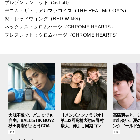
ブルゾン：ショット（Schott）
デニム：ザ・リアルマッコイズ（THE REAL McCOY’S）
靴：レッドウィング（RED WING）
ネックレス：クロムハーツ（CHROME HEARTS）
ブレスレット：クロムハーツ（CHROME HEARTS）
大胆不敵で、どこまでも
【メンズノンノラジオ】
高橋璃央と、
自由。BALLISTIK BOYZ
第132回髙橋大翔＆野村
の出会い。夏
砂田将宏がまとうCOACH
康太、仲よし同期コンビ
ンクゴールド
の新作フレグランス「コ
のわちゃわちゃ質問返し
SUMMER PIN
ーチ ピュア プラチナム
！
Jouete! Vol.1