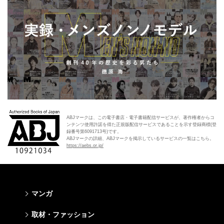
ABJマークは、この電子書店・電子書籍配信サービスが、著作権者からコ
ンテンツ使用許諾を得た正規版配信サービスであることを示す登録商標(登
録番号第6091713号)です。
ABJマークの詳細、ABJマークを掲示しているサービスの一覧はこちら。
https://aebs.or.jp/
マンガ
少年マンガ
青年マンガ
少女マンガ
女性マンガ
取材・ファッション
週刊少年ジャンプ
週刊ヤングジャンプ
りぼん
Cookie