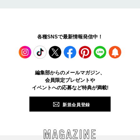
各種SNSで最新情報発信中！
Instagram
TikTok
X
Facebook
Pinterest
LINE
WEB
編集部からのメールマガジン、
会員限定プレゼントや
PUSH
イベントへの応募など特典が満載!
新規会員登録
MAGAZINE