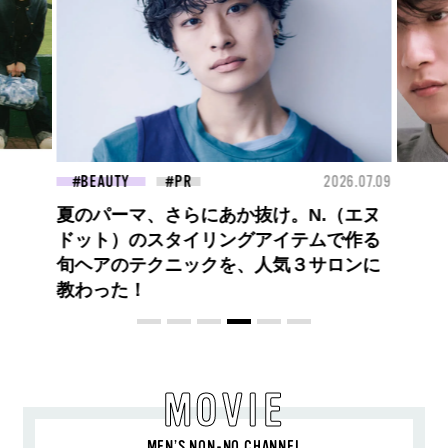
26.07.09
FASHION
2026.07.09
FAS
高橋璃央と、ジュエッテの出会い。夏の
定番、ピンクゴールドが印象的
な“SUMMER PINK”［meets Jouete!
Vol.12］
MOVIE
MEN’S NON-NO CHANNEL