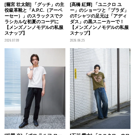
[籠宮 壮太朗] 「グッチ」の主
[髙橋 紅輝] 「ユニクロ ユ
役級革靴と「A.P.C.（アーペ
ー」のショーツと「プラダ」
ーセー）」のスラックスでク
のTシャツの足元は「アディ
ラシカルな初夏のコーデに
ダス」の黒スニーカーで！
【メンズノンノモデルの私服
【メンズノンノモデルの私服
スナップ】
スナップ】
2026.07.09
2026.06.25