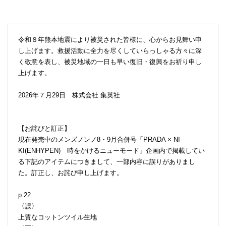
令和８年熊本地震により被災された皆様に、心からお見舞い申
し上げます。救援活動に全力を尽くしていらっしゃる方々に深
く敬意を表し、被災地域の一日も早い復旧・復興をお祈り申し
上げます。
2026年７月29日 株式会社 集英社
【お詫びと訂正】
現在発売中のメンズノンノ8・9月合併号「PRADA × NI-
KI(ENHYPEN) 時をかけるニューモード」企画内で掲載してい
る下記のアイテムにつきまして、一部内容に誤りがありまし
た。訂正し、お詫び申し上げます。
p.22
〈誤〉
上質なコットンツイル生地