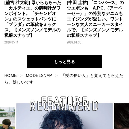
[籠宮 壮太朗] 母からもらった
[中田 圭祐] 「コンバース」の
「カルティエ」の腕時計がワ
ウエポンも「A.P.C.（アーペ
ンポイント。「チャンピオ
ーセー）」の特別なデニムも
ン」のスウェットパンツに
エイジングが愛しい。ワント
「プラダ」の革靴をミック
ーンな大人スニーカースタイ
ス。【メンズノンノモデルの
ルで。【メンズノンノモデル
私服スナップ】
の私服スナップ】
2026.05.14
2026.04.30
もっと見る
HOME
MODELSNAP
「髪の長い人」と覚えてもらえた
ら、嬉しいです
FEATURE
RECOMMEND