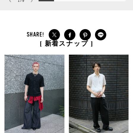
1
/
9
パルファム」
[ 新着スナップ ]