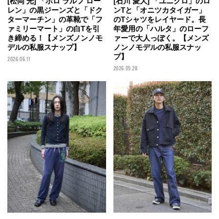
[石川 愛大] 「ユニクロ」のロ
[松岡 光] 「ポロ ラルフ ロー
ンTと「オニツカタイガー」
レン」の黒ジーンズと「ドク
のTシャツをレイヤード。長
ターマーチン」の革靴で「フ
年愛用の「ハルタ」のローフ
ァミリーマート」の白Tを引
ァーで大人っぽく。【メンズ
き締める！【メンズノンノモ
ノンノモデルの私服スナッ
デルの私服スナップ】
プ】
2026.06.11
2026.05.28