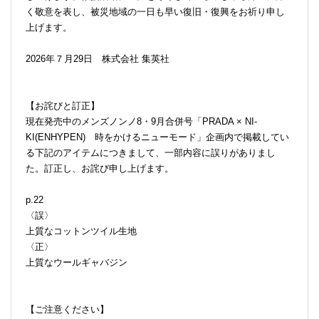
く敬意を表し、被災地域の一日も早い復旧・復興をお祈り申し
上げます。
2026年７月29日 株式会社 集英社
【お詫びと訂正】
現在発売中のメンズノンノ8・9月合併号「PRADA × NI-
KI(ENHYPEN) 時をかけるニューモード」企画内で掲載してい
る下記のアイテムにつきまして、一部内容に誤りがありまし
た。訂正し、お詫び申し上げます。
p.22
〈誤〉
上質なコットンツイル生地
〈正〉
上質なウールギャバジン
【ご注意ください】