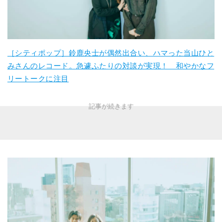
［シティポップ］鈴鹿央士が偶然出合い、ハマった当山ひと
みさんのレコード。急遽ふたりの対談が実現！ 和やかなフ
リートークに注目