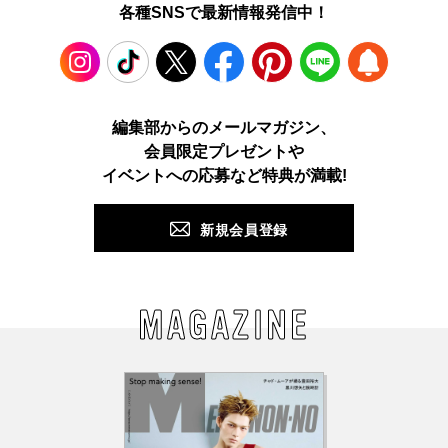
各種SNSで最新情報発信中！
Instagram
TikTok
X
Facebook
Pinterest
LINE
WEB
編集部からのメールマガジン、
会員限定プレゼントや
PUSH
イベントへの応募など特典が満載!
新規会員登録
MAGAZINE