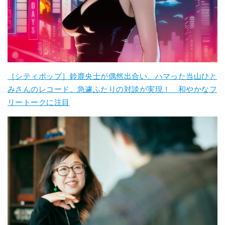
［シティポップ］鈴鹿央士が偶然出合い、ハマった当山ひと
みさんのレコード。急遽ふたりの対談が実現！ 和やかなフ
リートークに注目