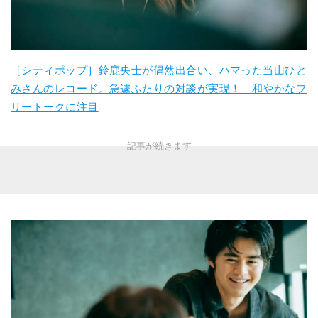
［シティポップ］鈴鹿央士が偶然出合い、ハマった当山ひと
みさんのレコード。急遽ふたりの対談が実現！ 和やかなフ
リートークに注目