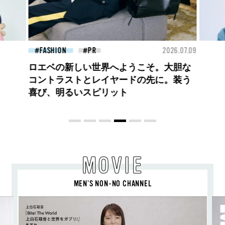
26.07.09
BEAUTY
2026.07.09
FAS
夏のパーマ、さらにあか抜け。N.（エヌ
ドット）のスタイリングアイテムで作る
旬ヘアのテクニックを、人気３サロンに
教わった！
MOVIE
MEN’S NON-NO CHANNEL