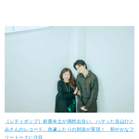
［シティポップ］鈴鹿央士が偶然出合い、ハマった当山ひと
みさんのレコード。急遽ふたりの対談が実現！ 和やかなフ
リートークに注目