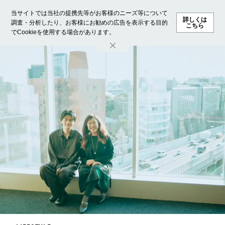
当サイトでは当社の提携先等がお客様のニーズ等について
詳しくは
調査・分析したり、お客様にお勧めの広告を表示する目的
こちら
でCookieを使用する場合があります。
ホーム
モデル募集
ランキング
ファッション
ビューテ