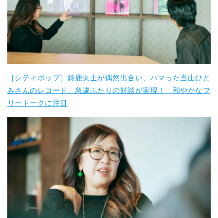
［シティポップ］鈴鹿央士が偶然出合い、ハマった当山ひと
みさんのレコード。急遽ふたりの対談が実現！ 和やかなフ
リートークに注目