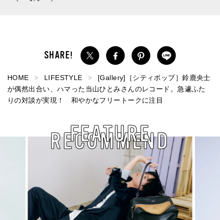
パルファム」
関係性
HOME
LIFESTYLE
[Gallery]［シティポップ］鈴鹿央士
が偶然出合い、ハマった当山ひとみさんのレコード。急遽ふた
りの対談が実現！ 和やかなフリートークに注目
FEATURE
RECOMMEND