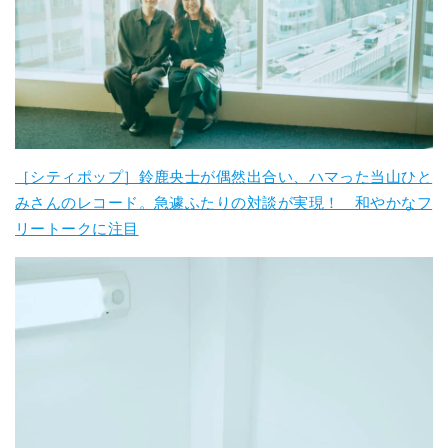
［シティポップ］鈴鹿央士が偶然出合い、ハマった当山ひと
みさんのレコード。急遽ふたりの対談が実現！ 和やかなフ
リートークに注目