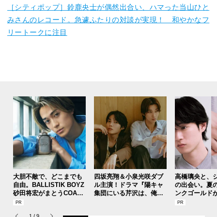
［シティポップ］鈴鹿央士が偶然出合い、ハマった当山ひと
みさんのレコード。急遽ふたりの対談が実現！ 和やかなフ
リートークに注目
大胆不敵で、どこまでも
四坂亮翔＆小泉光咲ダブ
高橋璃央と、
自由。BALLISTIK BOYZ
ル主演！ドラマ『陽キャ
の出会い。夏
砂田将宏がまとうCOACH
集団にいる芹沢は、俺の
ンクゴールド
の新作フレグランス「コ
前だと様子がおかしい』
SUMMER PIN
ーチ ピュア プラチナム
で見せた“息ぴったり”な
Jouete! Vol.1
1
/
9