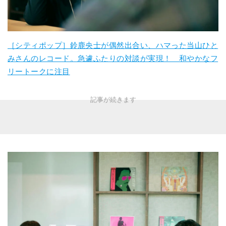
［シティポップ］鈴鹿央士が偶然出合い、ハマった当山ひと
みさんのレコード。急遽ふたりの対談が実現！ 和やかなフ
リートークに注目