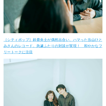
［シティポップ］鈴鹿央士が偶然出合い、ハマった当山ひと
みさんのレコード。急遽ふたりの対談が実現！ 和やかなフ
リートークに注目