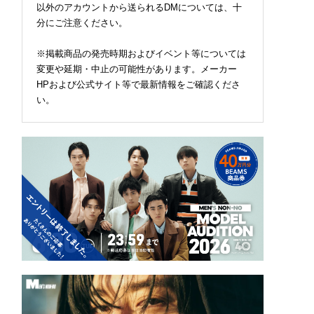
以外のアカウントから送られるDMについては、十
ぎて、ついつい語り
。装う喜び、明るいスピ
レンガ倉庫で“入場無料
......。[編集者の愛
リット
で開催中！背徳感溢れ
分にご注意ください。
 #359]
アメリカングルメも【8
30日（日）まで】
※掲載商品の発売時期およびイベント等については
変更や延期・中止の可能性があります。メーカー
HPおよび公式サイト等で最新情報をご確認くださ
い。