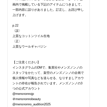
画内で掲載している下記のアイテムにつきまして、
一部内容に誤りがありました。訂正し、お詫び申し
上げます。
p.22
〈誤〉
上質なコットンツイル生地
〈正〉
上質なウールギャバジン
【ご注意ください】
インスタグラムのDMで、集英社やメンズノンノの
スタッフをかたって、架空のメンズノンノの企画で
個人情報や写真などを送らせる、なりすましアカウ
ントの存在が報告されています。メンズノンノの3
つの公式アカウント
@mensnonnojp
良さは“愛犬家”にし
ロエベの新しい世界へよ
みなとみらいでアメリ
＠mensnonnobeauty
からない。「モンベ
うこそ。大胆なコントラ
西海岸へ。『Red Bric
@mensnonno_audition2025
のお散歩バッグが便
ストとレイヤードの先に
Sunset 2026』が横浜赤