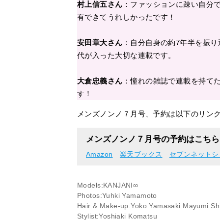
村上信五さん
：ファッションに疎い自分
有できてうれしかったです！
安田章大さん
：自分自身の約7年半を振り
代が入った大切な連載です。
大倉忠義さん
：憧れの雑誌で連載を持て
す！
メンズノンノ７月号、予約は以下のリン
メンズノンノ７月号の予約はこちら
Amazon
楽天ブックス
セブンネットシ
Models:KANJANI∞
Photos:Yuhki Yamamoto
Hair & Make-up:Yoko Yamasaki Mayumi Sh
Stylist:Yoshiaki Komatsu