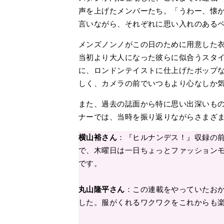
声を上げたメンバーたち。「うわー、懐
言いながら、それぞれに思い入れのある
メンズノンノがこの日のために用意した衣
当初より大人になった彼らに似合うスタ
に、ロンドンテイストに仕上げたポップ
しく、カメラの前でいつもより心なしか
また、過去の誌面から特に思い出深いもの
ナーでは、当時を振り返りながらさまざ
横山裕さん
：『ヒルナンデス！』収録の
で、木曜日は一日ちょっとファッション
です。
丸山隆平さん
：この連載をやっていたお
した。服がくれるワクワクをこれからも