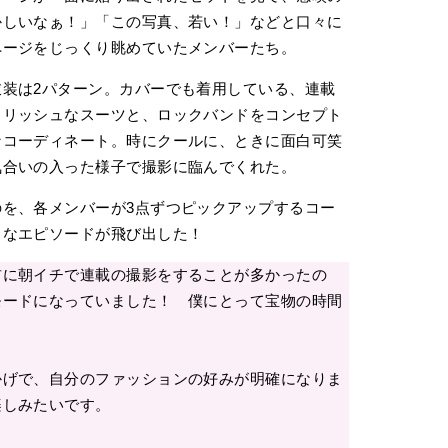
かしいなぁ！」「この写真、若い！」などと口々に
ページをじっくり眺めていたメンバーたち。
装は2パターン。カバーでも着用している、連載
イリッシュなスーツと、ロックバンドをコンセプト
なコーディネート。時にクールに、ときに面白可笑
気合いの入った様子で撮影に臨んでくれた。
を、各メンバーが3点ずつピックアップするコー
まなエピソードが飛び出した！
前に朝イチで連載の撮影をすることが多かったの
モードになっていました！ 僕にとって宝物の時間
かげで、自分のファッションの好みが明確になりま
楽しみたいです。