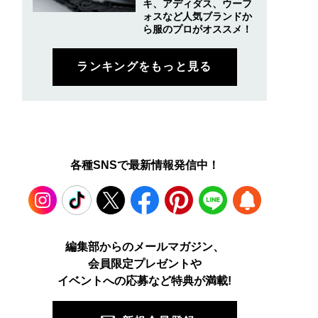
キ、アディダス、ウーフ
ォスなど人気ブランドか
ら服のプロがオススメ！
ランキングをもっと見る
各種SNSで最新情報発信中！
Instagram
TikTok
X
Facebook
Pinterest
LINE
WEB
編集部からのメールマガジン、
会員限定プレゼントや
PUSH
イベントへの応募など特典が満載!