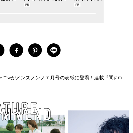
デルのマイ
SUMMER PINK”［meets
で作る旬ヘアのテクニッ
利す
レビューで
Jouete! Vol.12］
クを、人気３サロンに教
すぎた
わった！
用私物
ャニ∞がメンズノンノ７月号の表紙に登場！連載『関jam
ATURE
OMMEND