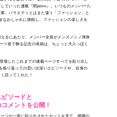
していった連載『関jam∞』。いつものメンバーた
優業、バラエティとはまた違う「ファッション」と
まなおしゃれに挑戦し、ファッションの楽しさを
迎えるにあたり、メンバー全員がメンズノンノ渾身
スーツ姿で飾る記念の表紙は、ちょっと大人っぽく
の登場したこれまでの連載ページすべてを貼り出し
を振り返っての思い出深いエピソードや、自身の
なく語ってくれた！
エピソードと
のコメントを公開！
ページが一面に貼り出されたセットを見て、感嘆の