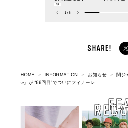
の新作フレグランス「コ
した服好きモ
ーチ ピュア プラチナム
ベストを本音
1
/
8
パルファム」
お届け！
HOME
INFORMATION
お知らせ
関ジ
∞』が “88回目”でついにフィナーレ
FE
REC