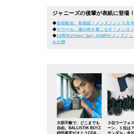
ジャニーズの後輩が表紙に登場
◆
道枝駿佑、初表紙！メンズノンノ５月
◆
ラウール、春の色を着こなす！メンズ
◆
15周年のHey! Sɑy! JUMPがメ
を公開
大胆不敵で、どこまでも
３位ウーフォ
自由。BALLISTIK BOYZ
ーン、１位は？
砂田将宏がまとうCOACH
サンダル」全2