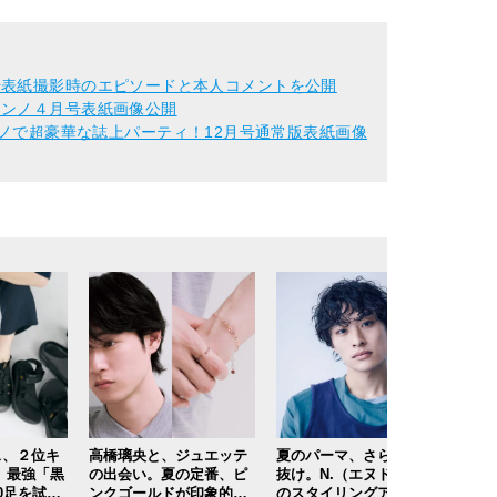
！
号表紙撮影時のエピソードと本人コメントを公開
ノンノ４月号表紙画像公開
ンズノンノで超豪華な誌上パーティ！12月号通常版表紙画像
ス、２位キ
高橋璃央と、ジュエッテ
夏のパーマ、さらにあか
この
 最強「黒
の出会い。夏の定番、ピ
抜け。N.（エヌドット）
かわ
0足を試着
ンクゴールドが印象的な“
のスタイリングアイテム
ル」