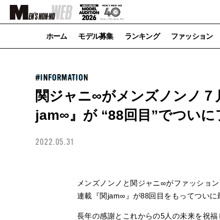
ホーム
モデル募集
ランキング
ファッション
INFORMATION
関ジャニ∞がメンズノンノ７
jam∞』が “88回目”でつい
2022.05.31
メンズノンノと関ジャニ∞がファッショ
連載『関jam∞』が88回目をもってつい
長年の感謝とこれからの5人の未来を祝福