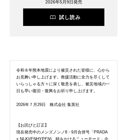
2026年5月9日発売
試し読み
令和８年熊本地震により被災された皆様に、心から
お見舞い申し上げます。救援活動に全力を尽くして
いらっしゃる方々に深く敬意を表し、被災地域の一
日も早い復旧・復興をお祈り申し上げます。
2026年７月29日 株式会社 集英社
【お詫びと訂正】
現在発売中のメンズノンノ8・9月合併号「PRADA
× NI-KI(ENHYPEN) 時をかけるニューモード」企