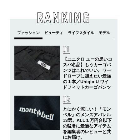
RANKING
【ユニクロ ユーの黒いコ
スパ名品】もうカーゴパ
ンツはこれでいい。ワー
ドローブに加えたい最強
の１本／Uniqlo U ワイ
ドフィットカーゴパンツ
とにかく涼しい！「モン
ベル」のメンズアパレル
13選。ALL１万円台以下
の猛暑に最適なアイテム
を編集者のレビューと共
にお届け。