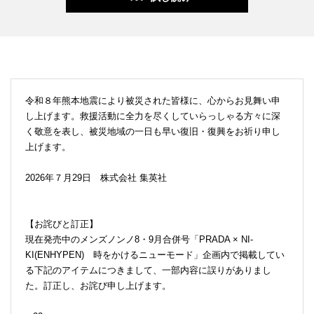
令和８年熊本地震により被災された皆様に、心からお見舞い申
し上げます。救援活動に全力を尽くしていらっしゃる方々に深
く敬意を表し、被災地域の一日も早い復旧・復興をお祈り申し
上げます。
2026年７月29日 株式会社 集英社
【お詫びと訂正】
現在発売中のメンズノンノ8・9月合併号「PRADA × NI-
KI(ENHYPEN) 時をかけるニューモード」企画内で掲載してい
る下記のアイテムにつきまして、一部内容に誤りがありまし
た。訂正し、お詫び申し上げます。