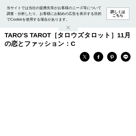
当サイトでは当社の提携先等がお客様のニーズ等について
詳しくは
調査・分析したり、お客様にお勧めの広告を表示する目的
こちら
でCookieを使用する場合があります。
ホーム
モデル募集
ランキング
ファッション
ビューテ
TARO’S TAROT［タロウズタロット］11月
の恋とファッション：C