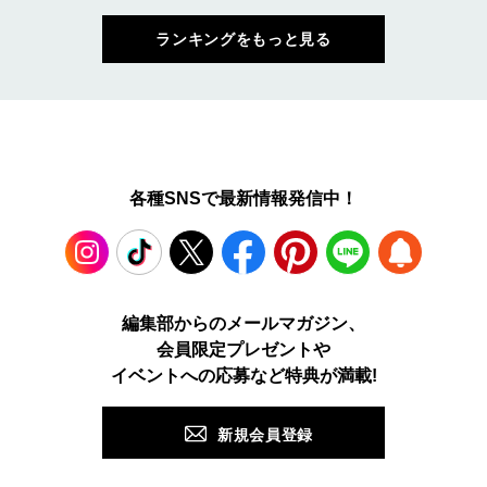
ランキングをもっと見る
各種SNSで最新情報発信中！
Instagram
TikTok
X
Facebook
Pinterest
LINE
WEB
編集部からのメールマガジン、
会員限定プレゼントや
PUSH
イベントへの応募など特典が満載!
新規会員登録