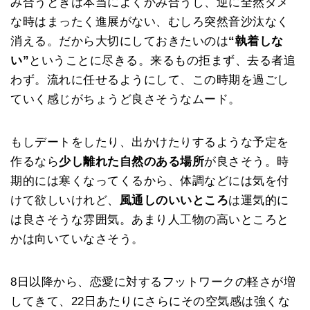
み合うときは本当によくかみ合うし、逆に全然ダメ
な時はまったく進展がない、むしろ突然音沙汰なく
消える。だから大切にしておきたいのは
“執着しな
い”
ということに尽きる。来るもの拒まず、去る者追
わず。流れに任せるようにして、この時期を過ごし
ていく感じがちょうど良さそうなムード。
もしデートをしたり、出かけたりするような予定を
作るなら
少し離れた自然のある場所
が良さそう。時
期的には寒くなってくるから、体調などには気を付
けて欲しいけれど、
風通しのいいところ
は運気的に
は良さそうな雰囲気。あまり人工物の高いところと
かは向いていなさそう。
8日以降から、恋愛に対するフットワークの軽さが増
してきて、22日あたりにさらにその空気感は強くな