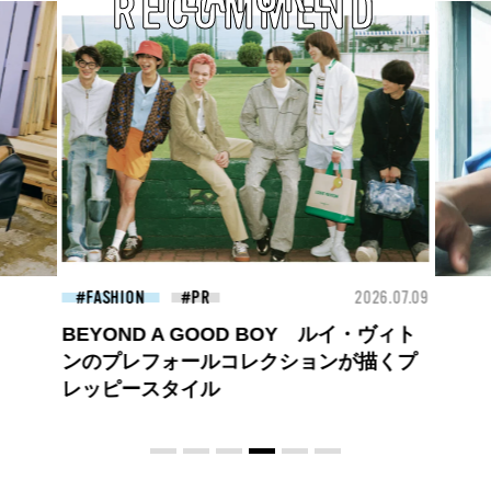
RECOMMEND
26.07.09
BEAUTY
2026.07.27
FAS
大胆不敵で、どこまでも自由。
BALLISTIK BOYZ 砂田将宏がまとう
COACHの新作フレグランス「コーチ ピ
ュア プラチナム パルファム」