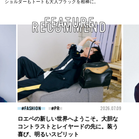
ショルダーもトートも大人ブラックを相棒に。
FEATURE
RECOMMEND
26.07.09
FASHION
2026.07.09
FAS
【PRADA × NI-KI(ENHYPEN)】時をかけ
る、ニューモード