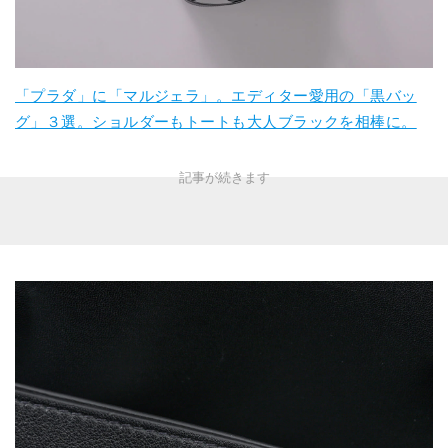
「プラダ」に「マルジェラ」。エディター愛用の「黒バッ
グ」３選。ショルダーもトートも大人ブラックを相棒に。