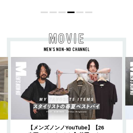
MOVIE
MEN’S NON-NO CHANNEL
【メンズノンノYouTube】【26