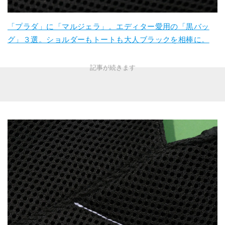
「プラダ」に「マルジェラ」。エディター愛用の「黒バッ
グ」３選。ショルダーもトートも大人ブラックを相棒に。