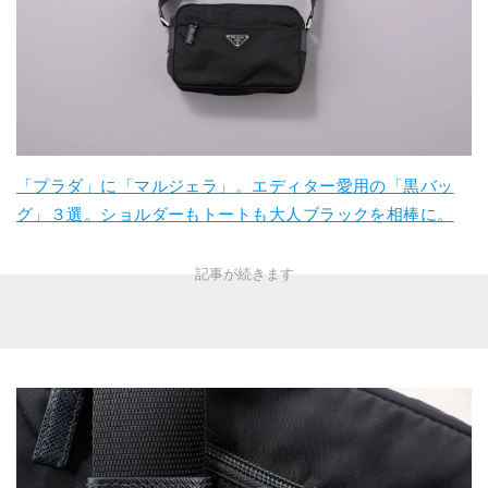
「プラダ」に「マルジェラ」。エディター愛用の「黒バッ
グ」３選。ショルダーもトートも大人ブラックを相棒に。