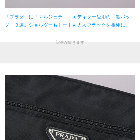
「プラダ」に「マルジェラ」。エディター愛用の「黒バッ
グ」３選。ショルダーもトートも大人ブラックを相棒に。