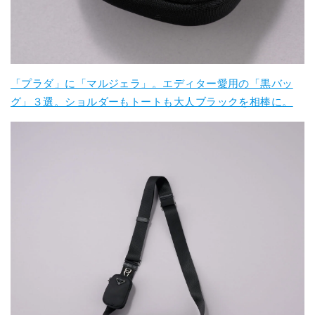
「プラダ」に「マルジェラ」。エディター愛用の「黒バッ
グ」３選。ショルダーもトートも大人ブラックを相棒に。