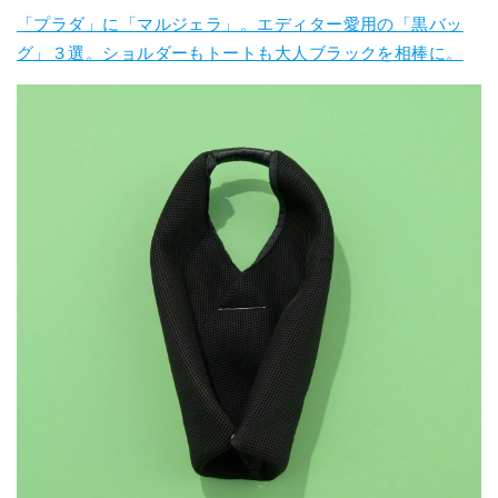
「プラダ」に「マルジェラ」。エディター愛用の「黒バッ
グ」３選。ショルダーもトートも大人ブラックを相棒に。