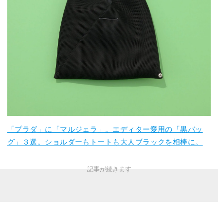
「プラダ」に「マルジェラ」。エディター愛用の「黒バッ
グ」３選。ショルダーもトートも大人ブラックを相棒に。