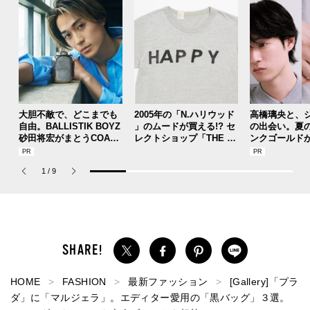
大胆不敵で、どこまでも
2005年の「N.ハリウッド
高橋璃央と、
自由。BALLISTIK BOYZ
」のムードが買える!? セ
の出会い。夏
砂田将宏がまとうCOACH
レクトショップ「THE T
ンクゴールド
の新作フレグランス「コ
OKYO」 の別注アイテム
SUMMER PIN
ーチ ピュア プラチナム
は争奪戦必至！
Jouete! Vol.1
1
/
9
パルファム」
HOME
FASHION
最新ファッション
[Gallery]「プラ
ダ」に「マルジェラ」。エディター愛用の「黒バッグ」３選。