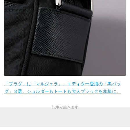
「プラダ」に「マルジェラ」。エディター愛用の「黒バッ
グ」３選。ショルダーもトートも大人ブラックを相棒に。