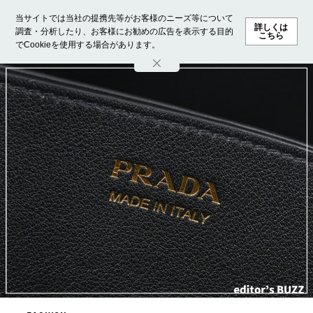
当サイトでは当社の提携先等がお客様のニーズ等について
詳しくは
調査・分析したり、お客様にお勧めの広告を表示する目的
こちら
でCookieを使用する場合があります。
ホーム
モデル募集
ランキング
ファッション
ビューテ