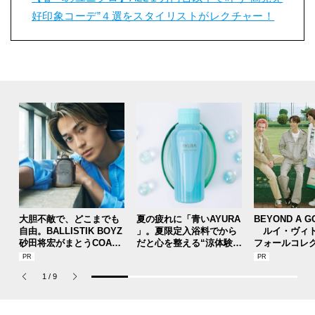
好印象コーデ”４選をスタイリストがレクチャー！
大胆不敵で、どこまでも
夏の疲れに「青いAYURA
BEYOND A G
自由。BALLISTIK BOYZ
」。夏限定入浴料でから
ルイ・ヴィト
砂田将宏がまとうCOACH
だと心を整える“涼体験”
フォールコレ
の新作フレグランス「コ
を【ひんやりコスメレビ
描くプレッピ
ーチ ピュア プラチナム
ュー／アユーラ「メディ
1
/
9
パルファム」
テーションバス（香涼み
）α」】