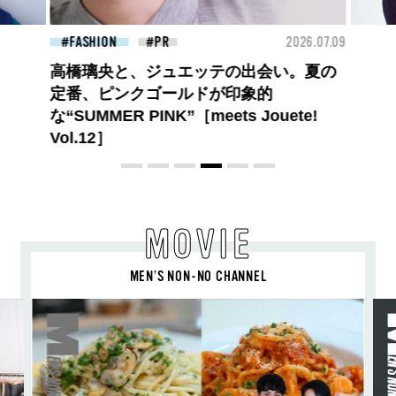
26.07.09
FASHION
2026.07.09
FAS
【PRADA × NI-KI(ENHYPEN)】時をかけ
る、ニューモード
MOVIE
MEN’S NON-NO CHANNEL