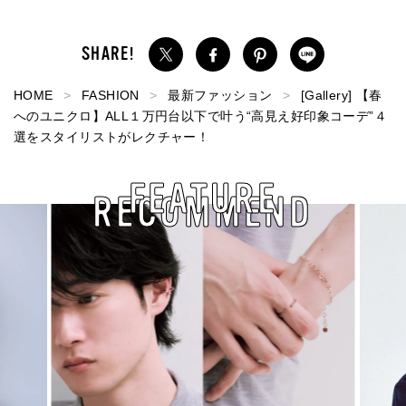
HOME
FASHION
最新ファッション
[Gallery] 【春
へのユニクロ】ALL１万円台以下で叶う“高見え好印象コーデ”４
選をスタイリストがレクチャー！
FEATURE
RECOMMEND