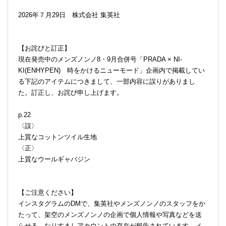
2026年７月29日 株式会社 集英社
【お詫びと訂正】
現在発売中のメンズノンノ8・9月合併号「PRADA × NI-
KI(ENHYPEN) 時をかけるニューモード」企画内で掲載してい
る下記のアイテムにつきまして、一部内容に誤りがありまし
た。訂正し、お詫び申し上げます。
p.22
〈誤〉
上質なコットンツイル生地
〈正〉
上質なウールギャバジン
【ご注意ください】
インスタグラムのDMで、集英社やメンズノンノのスタッフをか
たって、架空のメンズノンノの企画で個人情報や写真などを送
らせる、なりすましアカウントの存在が報告されています。メ