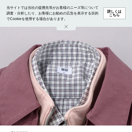
当サイトでは当社の提携先等がお客様のニーズ等について
詳しくは
調査・分析したり、お客様にお勧めの広告を表示する目的
こちら
でCookieを使用する場合があります。
ホーム
モデル募集
ランキング
ファッション
ビューテ