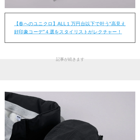
【春へのユニクロ】ALL１万円台以下で叶う“高見え
好印象コーデ”４選をスタイリストがレクチャー！