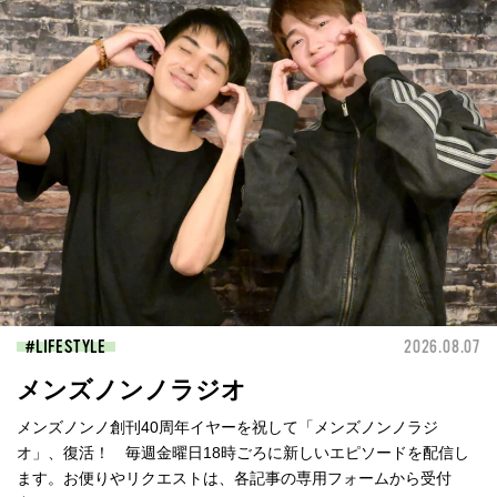
LIFESTYLE
2026.08.07
メンズノンノラジオ
メンズノンノ創刊40周年イヤーを祝して「メンズノンノラジ
オ」、復活！ 毎週金曜日18時ごろに新しいエピソードを配信し
ます。お便りやリクエストは、各記事の専用フォームから受付