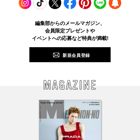
Instagram
TikTok
X
Facebook
Pinterest
LINE
WEB
編集部からのメールマガジン、
会員限定プレゼントや
PUSH
イベントへの応募など特典が満載!
新規会員登録
MAGAZINE