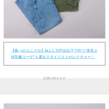
【春へのユニクロ】ALL１万円台以下で叶う“高見え
好印象コーデ”４選をスタイリストがレクチャー！