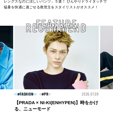
レングスなのに涼しいパンツ」５選！ ひんやりドライタッチで
猛暑を快適に過ごせる救世主をスタイリストがオススメ！
FEATURE
RECOMMEND
26.07.09
FASHION
2026.07.09
BEA
ロエベの新しい世界へようこそ。大胆な
コントラストとレイヤードの先に。装う