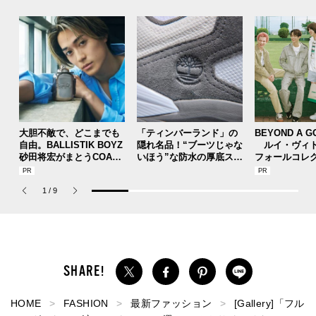
大胆不敵で、どこまでも
「ティンバーランド」の
BEYOND A G
自由。BALLISTIK BOYZ
隠れ名品！“ブーツじゃな
ルイ・ヴィト
砂田将宏がまとうCOACH
いほう”な防水の厚底スニ
フォールコレ
の新作フレグランス「コ
ーカーを大人ストリート
描くプレッピ
ーチ ピュア プラチナム
で。【人気ショップ＆ブ
1
/
9
パルファム」
ランドスタッフの夏の毎
日更新スニーカースナッ
プ／DAY8】
HOME
FASHION
最新ファッション
[Gallery]「フル