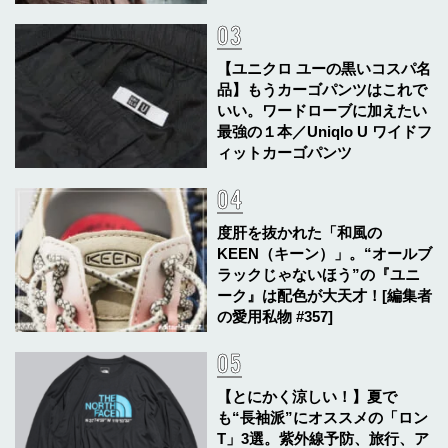
【ユニクロ ユーの黒いコスパ名
品】もうカーゴパンツはこれで
いい。ワードローブに加えたい
最強の１本／Uniqlo U ワイドフ
ィットカーゴパンツ
度肝を抜かれた「和風の
KEEN（キーン）」。“オールブ
ラックじゃないほう”の『ユニ
ーク』は配色が大天才！[編集者
の愛用私物 #357]
【とにかく涼しい！】夏で
も“長袖派”にオススメの「ロン
T」3選。紫外線予防、旅行、ア