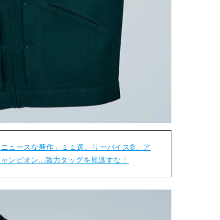
ニュースな新作」１１選。リーバイス®️、ア
ャンピオン...強力タッグを見逃すな！