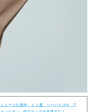
ニュースな新作」１１選。リーバイス®️、ア
ャンピオン...強力タッグを見逃すな！