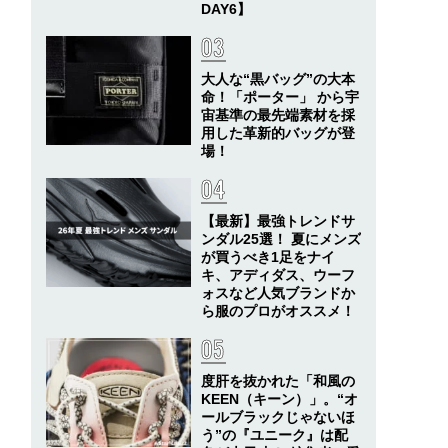
DAY6】
大人な“黒バッグ”の大本
命！「ポーター」 から宇
宙基準の最先端素材を採
用した革新的バッグが登
場！
【最新】最強トレンドサ
ンダル25選！ 夏にメンズ
が買うべき1足をナイ
キ、アディダス、ウーフ
ォスなど人気ブランドか
ら服のプロがオススメ！
度肝を抜かれた「和風の
KEEN（キーン）」。“オ
ールブラックじゃないほ
う”の『ユニーク』は配