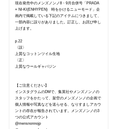
現在発売中のメンズノンノ8・9月合併号「PRADA
× NI-KI(ENHYPEN) 時をかけるニューモード」企
画内で掲載している下記のアイテムにつきまして、
一部内容に誤りがありました。訂正し、お詫び申し
上げます。
p.22
〈誤〉
上質なコットンツイル生地
〈正〉
上質なウールギャバジン
【ご注意ください】
インスタグラムのDMで、集英社やメンズノンノの
スタッフをかたって、架空のメンズノンノの企画で
個人情報や写真などを送らせる、なりすましアカウ
ントの存在が報告されています。メンズノンノの3
つの公式アカウント
@mensnonnojp