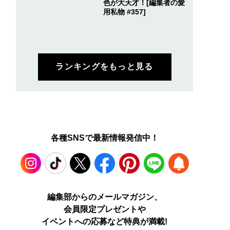
色が大天才！[編集者の愛
用私物 #357]
ランキングをもっと見る
各種SNSで最新情報発信中！
Instagram
TikTok
X
Facebook
Pinterest
LINE
WEB
編集部からのメールマガジン、
会員限定プレゼントや
PUSH
イベントへの応募など特典が満載!