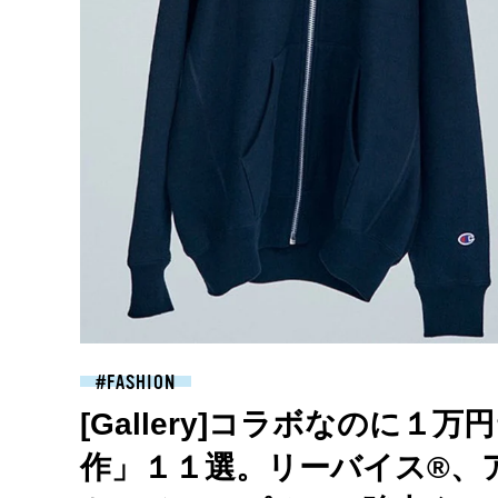
FASHION
[Gallery]コラボなのに
作」１１選。リーバイス®️