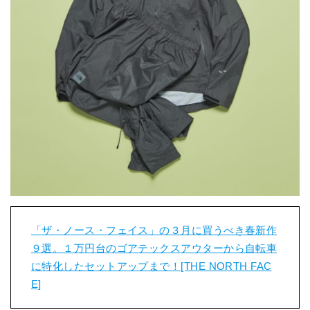
「ザ・ノース・フェイス」の３月に買うべき春新作
９選。１万円台のゴアテックスアウターから自転車
に特化したセットアップまで！[THE NORTH FAC
E]