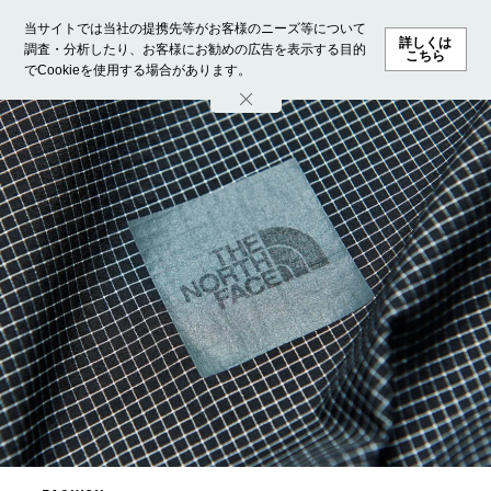
当サイトでは当社の提携先等がお客様のニーズ等について
詳しくは
調査・分析したり、お客様にお勧めの広告を表示する目的
こちら
でCookieを使用する場合があります。
ホーム
モデル募集
ランキング
ファッション
ビューテ