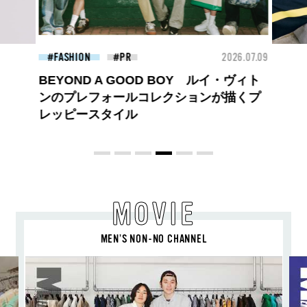
26.07.09
FASHION
2026.07.09
BEA
ロエベの新しい世界へようこそ。大胆な
コントラストとレイヤードの先に。装う
喜び、明るいスピリット
MOVIE
MEN’S NON-NO CHANNEL