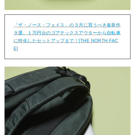
「ザ・ノース・フェイス」の３月に買うべき春新作
９選。１万円台のゴアテックスアウターから自転車
に特化したセットアップまで！[THE NORTH FAC
E]