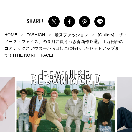
HOME
FASHION
最新ファッション
[Gallery]「ザ・
ノース・フェイス」の３月に買うべき春新作９選。１万円台の
ゴアテックスアウターから自転車に特化したセットアップま
で！[THE NORTH FACE]
FEATURE
RECOMMEND