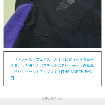
「ザ・ノース・フェイス」の３月に買うべき春新作
９選。１万円台のゴアテックスアウターから自転車
に特化したセットアップまで！[THE NORTH FAC
E]