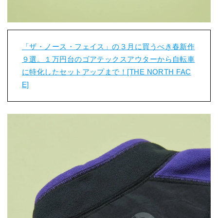
「ザ・ノース・フェイス」の３月に買うべき春新作
９選。１万円台のゴアテックスアウターから自転車
に特化したセットアップまで！[THE NORTH FAC
E]