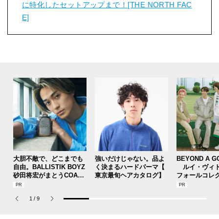
に特化したセットアップまで！[THE NORTH FAC
E]
大胆不敵で、どこまでも
強いだけじゃない。品よ
BEYOND A G
自由。BALLISTIK BOYZ
く決まるハードパーマ【
ルイ・ヴィト
砂田将宏がまとうCOACH
東京最旬ヘアカタログ】
フォールコレ
の新作フレグランス「コ
描くプレッピ
ーチ ピュア プラチナム
1
/
9
パルファム」