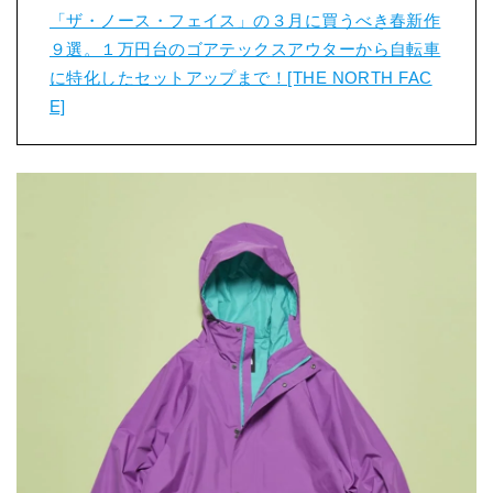
「ザ・ノース・フェイス」の３月に買うべき春新作
９選。１万円台のゴアテックスアウターから自転車
に特化したセットアップまで！[THE NORTH FAC
E]