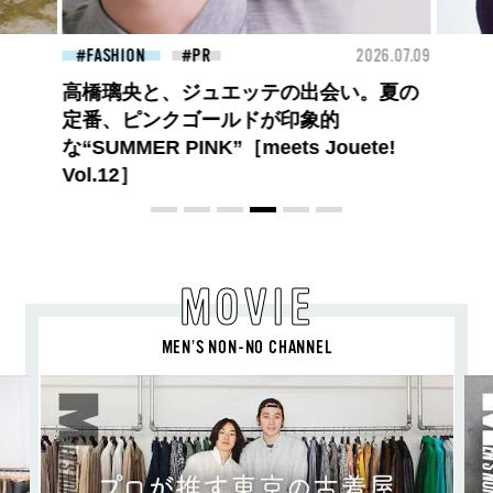
26.07.09
FASHION
2026.07.09
BEA
【PRADA × NI-KI(ENHYPEN)】時をかけ
る、ニューモード
MOVIE
MEN’S NON-NO CHANNEL