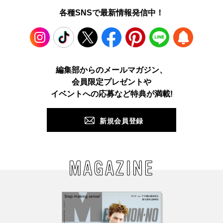
各種SNSで最新情報発信中！
Instagram
TikTok
X
Facebook
Pinterest
LINE
WEB
編集部からのメールマガジン、
会員限定プレゼントや
PUSH
イベントへの応募など特典が満載!
新規会員登録
MAGAZINE