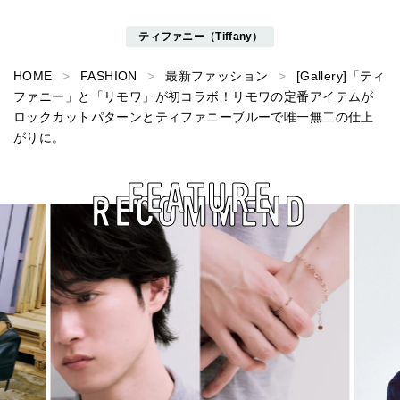
ティファニー（Tiffany）
HOME
FASHION
最新ファッション
[Gallery]「ティ
ファニー」と「リモワ」が初コラボ！リモワの定番アイテムが
ロックカットパターンとティファニーブルーで唯一無二の仕上
がりに。
FEATURE
RECOMMEND