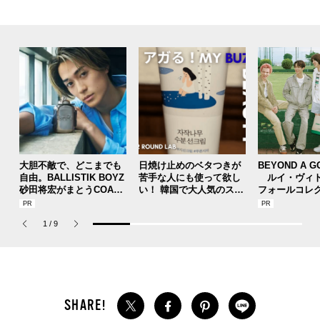
大胆不敵で、どこまでも
日焼け止めのベタつきが
BEYOND A G
自由。BALLISTIK BOYZ
苦手な人にも使って欲し
ルイ・ヴィト
砂田将宏がまとうCOACH
い！ 韓国で大人気のスト
フォールコレ
の新作フレグランス「コ
レスフリーな“水分サンク
描くプレッピ
ーチ ピュア プラチナム
リーム”
1
/
9
パルファム」