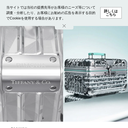
当サイトでは当社の提携先等がお客様のニーズ等について
詳しくは
調査・分析したり、お客様にお勧めの広告を表示する目的
こちら
でCookieを使用する場合があります。
ホーム
モデル募集
ランキング
ファッション
ビューテ