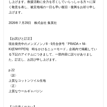
し上げます。救援活動に全力を尽くしていらっしゃる方々に深
く敬意を表し、被災地域の一日も早い復旧・復興をお祈り申し
上げます。
2026年７月29日 株式会社 集英社
【お詫びと訂正】
現在発売中のメンズノンノ8・9月合併号「PRADA × NI-
KI(ENHYPEN) 時をかけるニューモード」企画内で掲載してい
る下記のアイテムにつきまして、一部内容に誤りがありまし
た。訂正し、お詫び申し上げます。
p.22
〈誤〉
上質なコットンツイル生地
〈正〉
上質なウールギャバジン
【ご注意ください】