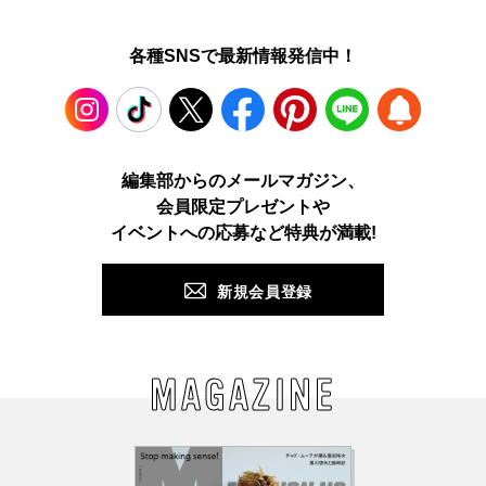
各種SNSで最新情報発信中！
Instagram
TikTok
X
Facebook
Pinterest
LINE
WEB
編集部からのメールマガジン、
会員限定プレゼントや
PUSH
イベントへの応募など特典が満載!
新規会員登録
MAGAZINE