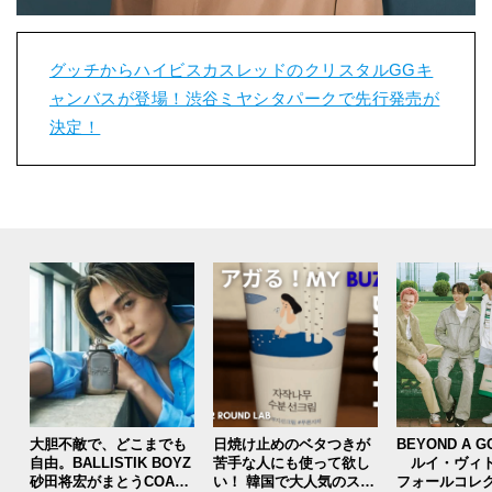
グッチからハイビスカスレッドのクリスタルGGキ
ャンバスが登場！渋谷ミヤシタパークで先行発売が
決定！
大胆不敵で、どこまでも
日焼け止めのベタつきが
BEYOND A G
自由。BALLISTIK BOYZ
苦手な人にも使って欲し
ルイ・ヴィト
砂田将宏がまとうCOACH
い！ 韓国で大人気のスト
フォールコレ