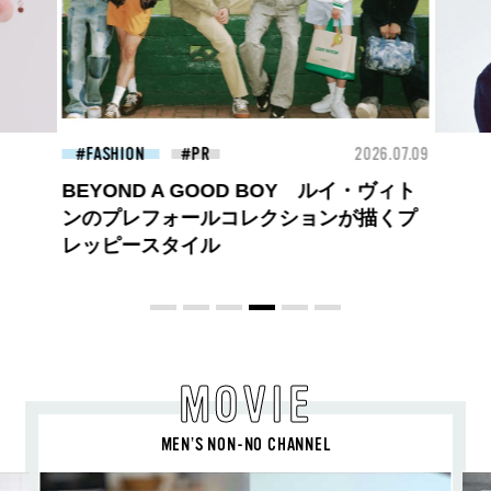
26.07.09
FASHION
2026.07.09
BEA
【PRADA × NI-KI(ENHYPEN)】時をかけ
る、ニューモード
MOVIE
MEN’S NON-NO CHANNEL