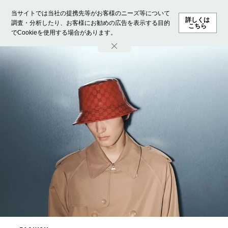
当サイトでは当社の提携先等がお客様のニーズ等について
詳しくは
調査・分析したり、お客様にお勧めの広告を表示する目的
こちら
でCookieを使用する場合があります。
ホーム
モデル募集
ランキング
ファッション
ビューテ