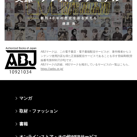
ABJマークは、この電子書店・電子書籍配信サービスが、著作権者からコ
ンテンツ使用許諾を得た正規版配信サービスであることを示す登録商標(登
録番号第6091713号)です。
ABJマークの詳細、ABJマークを掲示しているサービスの一覧はこちら。
https://aebs.or.jp/
マンガ
少年マンガ
青年マンガ
少女マンガ
女性マンガ
取材・ファッション
週刊少年ジャンプ
週刊ヤングジャンプ
りぼん
Cookie
ファッション・美容
芸能・情報・スポーツ
書籍
ジャンプSQ
ヤングジャンプ定期購読デジタル
マーガレット
Cocohana
Seventeen
Myojo
Vジャンプ
ヤンジャン！
別冊マーガレット
office YOU
文芸・文庫・総合
学芸・ノンフィクション・新書
ライトノベル・ノベライズ
キッズ
オンラインストア・その他WEBサービス
non-no
週プレNEWS