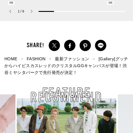
の新作フレグランス「コ
レスフリーな“水分サンク
描くプレッピ
ーチ ピュア プラチナム
リーム”
1
/
9
パルファム」
HOME
FASHION
最新ファッション
[Gallery]グッチ
からハイビスカスレッドのクリスタルGGキャンバスが登場！渋
谷ミヤシタパークで先行発売が決定！
FEATURE
RECOMMEND