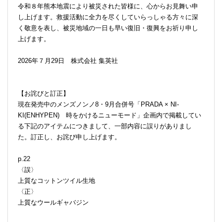
令和８年熊本地震により被災された皆様に、心からお見舞い申
し上げます。救援活動に全力を尽くしていらっしゃる方々に深
く敬意を表し、被災地域の一日も早い復旧・復興をお祈り申し
上げます。
2026年７月29日 株式会社 集英社
【お詫びと訂正】
現在発売中のメンズノンノ8・9月合併号「PRADA × NI-
KI(ENHYPEN) 時をかけるニューモード」企画内で掲載してい
る下記のアイテムにつきまして、一部内容に誤りがありまし
た。訂正し、お詫び申し上げます。
p.22
〈誤〉
上質なコットンツイル生地
〈正〉
上質なウールギャバジン