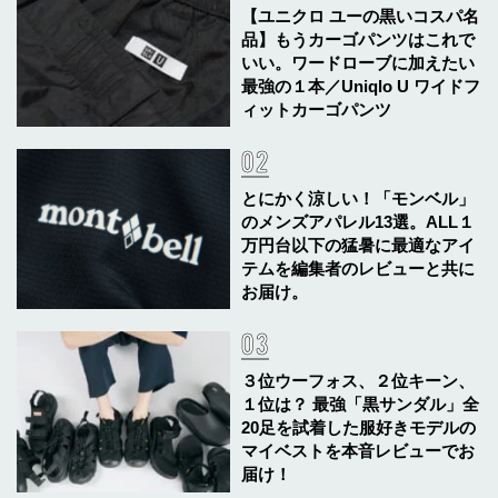
【ユニクロ ユーの黒いコスパ名
品】もうカーゴパンツはこれで
いい。ワードローブに加えたい
最強の１本／Uniqlo U ワイドフ
ィットカーゴパンツ
とにかく涼しい！「モンベル」
のメンズアパレル13選。ALL１
万円台以下の猛暑に最適なアイ
テムを編集者のレビューと共に
お届け。
３位ウーフォス、２位キーン、
１位は？ 最強「黒サンダル」全
20足を試着した服好きモデルの
マイベストを本音レビューでお
届け！