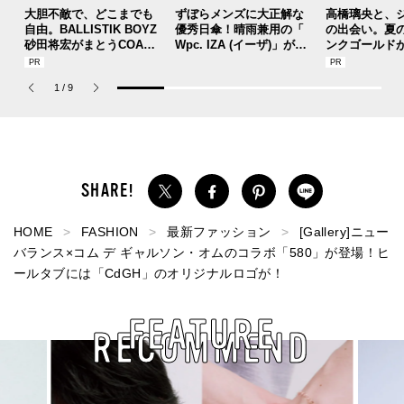
大胆不敵で、どこまでも
ずぼらメンズに大正解な
高橋璃央と、
自由。BALLISTIK BOYZ
優秀日傘！晴雨兼用の「
の出会い。夏
砂田将宏がまとうCOACH
Wpc. IZA (イーザ)」があ
ンクゴールド
の新作フレグランス「コ
れば猛暑の日差しもゲリ
SUMMER PIN
ーチ ピュア プラチナム
ラ豪雨も無問題！[編集者
Jouete! Vol.1
1
/
9
パルファム」
の愛用私物 #360]
HOME
FASHION
最新ファッション
[Gallery]ニュー
バランス×コム デ ギャルソン・オムのコラボ「580」が登場！ヒ
ールタブには「CdGH」のオリジナルロゴが！
FEATURE
RECOMMEND