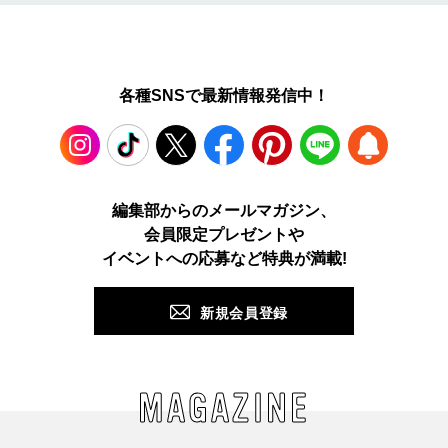
各種SNSで最新情報発信中！
Instagram
TikTok
X
Facebook
Pinterest
LINE
WEB
編集部からのメールマガジン、
会員限定プレゼントや
PUSH
イベントへの応募など特典が満載!
新規会員登録
MAGAZINE