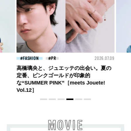
26.07.09
BEAUTY
2026.07.09
FAS
夏のパーマ、さらにあか抜け。N.（エヌ
ドット）のスタイリングアイテムで作る
旬ヘアのテクニックを、人気３サロンに
教わった！
MOVIE