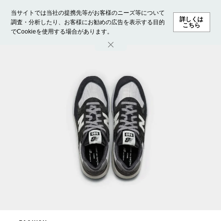
当サイトでは当社の提携先等がお客様のニーズ等について
詳しくは
調査・分析したり、お客様にお勧めの広告を表示する目的
こちら
でCookieを使用する場合があります。
ホーム
モデル募集
ランキング
ファッション
ビューテ