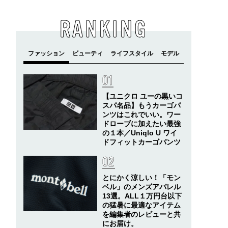
RANKING
【ユニクロ ユーの黒いコ
スパ名品】もうカーゴパ
ンツはこれでいい。ワー
ドローブに加えたい最強
の１本／Uniqlo U ワイ
ドフィットカーゴパンツ
とにかく涼しい！「モン
ベル」のメンズアパレル
13選。ALL１万円台以下
の猛暑に最適なアイテム
を編集者のレビューと共
にお届け。