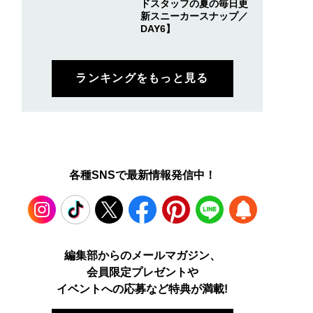
ドスタッフの夏の毎日更
新スニーカースナップ／
DAY6】
ランキングをもっと見る
各種SNSで最新情報発信中！
Instagram
TikTok
X
Facebook
Pinterest
LINE
WEB
編集部からのメールマガジン、
会員限定プレゼントや
PUSH
イベントへの応募など特典が満載!