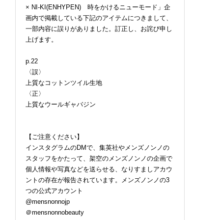
× NI-KI(ENHYPEN) 時をかけるニューモード」企
画内で掲載している下記のアイテムにつきまして、
一部内容に誤りがありました。訂正し、お詫び申し
上げます。
p.22
〈誤〉
上質なコットンツイル生地
〈正〉
上質なウールギャバジン
【ご注意ください】
インスタグラムのDMで、集英社やメンズノンノの
スタッフをかたって、架空のメンズノンノの企画で
個人情報や写真などを送らせる、なりすましアカウ
ントの存在が報告されています。メンズノンノの3
つの公式アカウント
@mensnonnojp
＠mensnonnobeauty