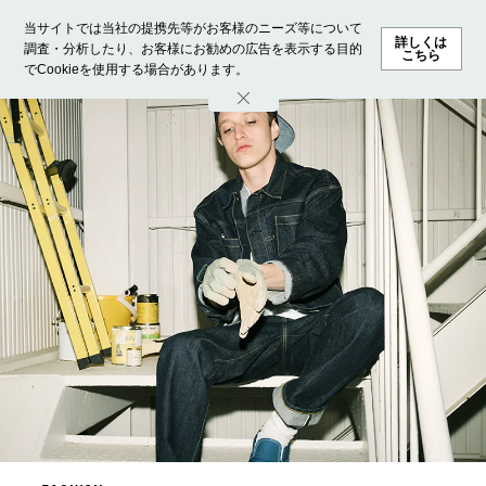
当サイトでは当社の提携先等がお客様のニーズ等について
詳しくは
調査・分析したり、お客様にお勧めの広告を表示する目的
こちら
でCookieを使用する場合があります。
ホーム
モデル募集
ランキング
ファッション
ビューテ