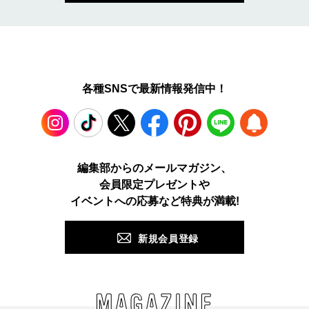
各種SNSで最新情報発信中！
Instagram
TikTok
X
Facebook
Pinterest
LINE
WEB
編集部からのメールマガジン、
会員限定プレゼントや
PUSH
イベントへの応募など特典が満載!
新規会員登録
MAGAZINE