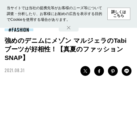
当サイトでは当社の提携先等がお客様のニーズ等について
詳しくは
調査・分析したり、お客様にお勧めの広告を表示する目的
こちら
でCookieを使用する場合があります。
ホーム
モデル募集
ランキング
ファッション
ビューテ
FASHION
強めのデニムにメゾン マルジェラのTabi
ブーツが好相性！【真夏のファッション
SNAP】
2021.08.31