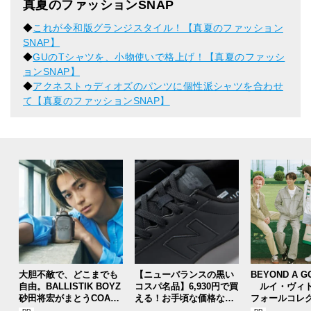
真夏のファッションSNAP
◆
これが令和版グランジスタイル！【真夏のファッション
SNAP】
◆
GUのTシャツを、小物使いで格上げ！【真夏のファッシ
ョンSNAP】
◆
アクネストゥディオズのパンツに個性派シャツを合わせ
て【真夏のファッションSNAP】
大胆不敵で、どこまでも
【ニューバランスの黒い
BEYOND A G
自由。BALLISTIK BOYZ
コスパ名品】6,930円で買
ルイ・ヴィト
砂田将宏がまとうCOACH
える！お手頃な価格なオ
フォールコレ
の新作フレグランス「コ
ールブラックのニューバ
描くプレッピ