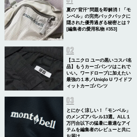
夏の“背汗”問題を即解消！「モ
ンベル」の完売バックパックに
隠された優秀過ぎる秘密とは？
[編集者の愛用私物 #353]
【ユニクロ ユーの黒いコスパ名
品】もうカーゴパンツはこれで
いい。ワードローブに加えたい
最強の１本／Uniqlo U ワイドフ
ィットカーゴパンツ
とにかく涼しい！「モンベル」
のメンズアパレル13選。ALL１
万円台以下の猛暑に最適なアイ
テムを編集者のレビューと共に
お届け。