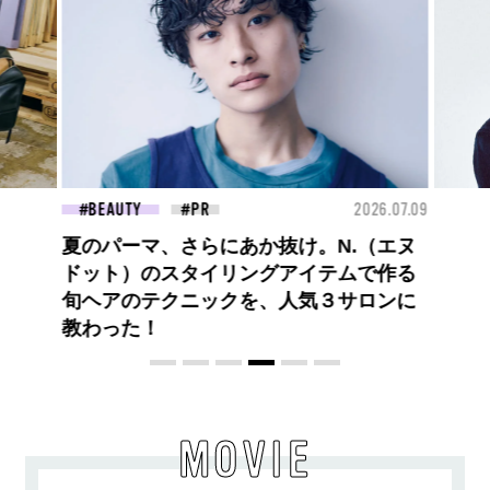
26.07.09
FASHION
2026.07.09
FAS
【PRADA × NI-KI(ENHYPEN)】時をかけ
る、ニューモード
MOVIE