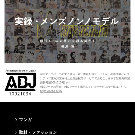
ABJマークは、この電子書店・電子書籍配信サービスが、著作権者からコ
ンテンツ使用許諾を得た正規版配信サービスであることを示す登録商標(登
録番号第6091713号)です。
ABJマークの詳細、ABJマークを掲示しているサービスの一覧はこちら。
https://aebs.or.jp/
マンガ
少年マンガ
青年マンガ
少女マンガ
女性マンガ
取材・ファッション