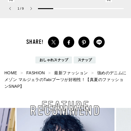
ーチ ピュア プラチナム
ランスの実力／New Bala
1
/
9
パルファム」
nce CT30
おしゃれスナップ
スナップ
HOME
FASHION
最新ファッション
強めのデニムに
メゾン マルジェラのTabiブーツが好相性！【真夏のファッショ
ンSNAP】
FEATURE
RECOMMEND