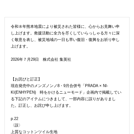
令和８年熊本地震により被災された皆様に、心からお見舞い申
し上げます。救援活動に全力を尽くしていらっしゃる方々に深
く敬意を表し、被災地域の一日も早い復旧・復興をお祈り申し
上げます。
2026年７月29日 株式会社 集英社
【お詫びと訂正】
現在発売中のメンズノンノ8・9月合併号「PRADA × NI-
KI(ENHYPEN) 時をかけるニューモード」企画内で掲載してい
る下記のアイテムにつきまして、一部内容に誤りがありまし
た。訂正し、お詫び申し上げます。
p.22
〈誤〉
上質なコットンツイル生地